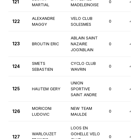
121
0
4èm
MARTIAL
MADELEINOISE
ALEXANDRE
VELO CLUB
122
0
4èm
MAGGY
SOLESMES
ABLAIN SAINT
123
BROUTIN ERIC
NAZAIRE
0
4èm
JOG’ABLAIN
SMETS
CYCLO CLUB
124
0
4èm
SEBASTIEN
WAVRIN
UNION
125
HAUTEM GERY
SPORTIVE
0
4èm
SAINT ANDRE
MORICONI
NEW TEAM
126
0
4èm
LUDOVIC
MAULDE
LOOS EN
WARLOUZET
GOHELLE VELO
127
0
4èm