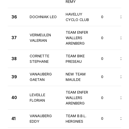
REMY
HAVELUY
36
DOCHNIAK LEO
0
2èm
CYCLO CLUB
TEAM ENFER
VERMEULEN
37
WALLERS
0
2èm
VALERIAN
ARENBERG
CORNETTE
TEAM BIKE
38
0
2èm
STEPHANE
PRESEAU
VANAUBERG
NEW TEAM
39
0
2èm
GAETAN
MAULDE
TEAM ENFER
LEVEILLE
40
WALLERS
0
2èm
FLORIAN
ARENBERG
VANAUBERG
TEAM B.B.L.
41
0
2èm
EDDY
HERGNIES