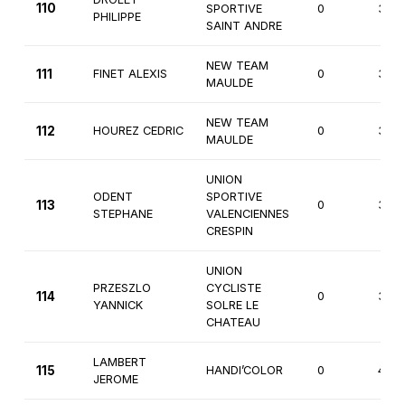
110
SPORTIVE
0
3èm
PHILIPPE
SAINT ANDRE
NEW TEAM
111
FINET ALEXIS
0
3èm
MAULDE
NEW TEAM
112
HOUREZ CEDRIC
0
3èm
MAULDE
UNION
ODENT
SPORTIVE
113
0
3èm
STEPHANE
VALENCIENNES
CRESPIN
UNION
PRZESZLO
CYCLISTE
114
0
3èm
YANNICK
SOLRE LE
CHATEAU
LAMBERT
115
HANDI’COLOR
0
4èm
JEROME