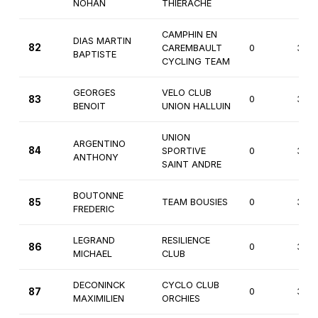
NOHAN
THIERACHE
CAMPHIN EN
DIAS MARTIN
82
CAREMBAULT
0
3èm
BAPTISTE
CYCLING TEAM
GEORGES
VELO CLUB
83
0
3èm
BENOIT
UNION HALLUIN
UNION
ARGENTINO
84
SPORTIVE
0
3èm
ANTHONY
SAINT ANDRE
BOUTONNE
85
TEAM BOUSIES
0
3èm
FREDERIC
LEGRAND
RESILIENCE
86
0
3èm
MICHAEL
CLUB
DECONINCK
CYCLO CLUB
87
0
3èm
MAXIMILIEN
ORCHIES