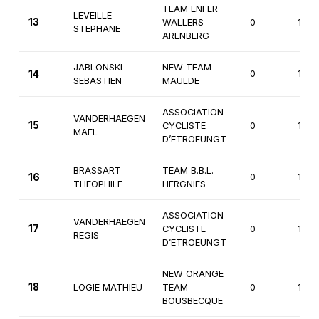
TEAM ENFER
LEVEILLE
13
WALLERS
0
1ère
STEPHANE
ARENBERG
JABLONSKI
NEW TEAM
14
0
1ère
SEBASTIEN
MAULDE
ASSOCIATION
VANDERHAEGEN
15
CYCLISTE
0
1ère
MAEL
D’ETROEUNGT
BRASSART
TEAM B.B.L.
16
0
1ère
THEOPHILE
HERGNIES
ASSOCIATION
VANDERHAEGEN
17
CYCLISTE
0
1ère
REGIS
D’ETROEUNGT
NEW ORANGE
18
LOGIE MATHIEU
TEAM
0
1ère
BOUSBECQUE