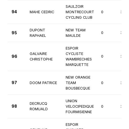
SAULZOIR
94
MAHE CEDRIC
MONTRECOURT
0
3èm
CYCLING CLUB
DUPONT
NEW TEAM
95
0
3èm
RAPHAEL
MAULDE
ESPOIR
GALVAIRE
CYCLISTE
96
0
3èm
CHRISTOPHE
WAMBRECHIES
MARQUETTE
NEW ORANGE
97
DOOM PATRICE
TEAM
0
3èm
BOUSBECQUE
UNION
DECRUCQ
98
VELOCIPEDIQUE
0
3èm
ROMUALD
FOURMISIENNE
ESPOIR