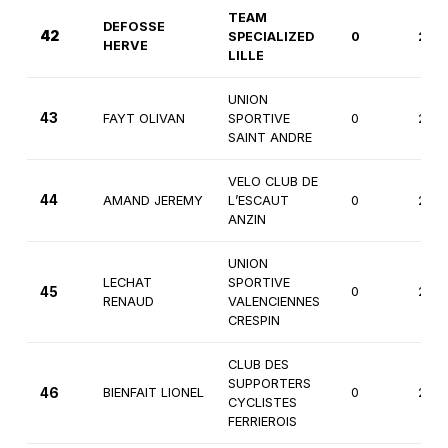
TEAM
DEFOSSE
42
SPECIALIZED
0
2èm
HERVE
LILLE
UNION
43
FAYT OLIVAN
SPORTIVE
0
2èm
SAINT ANDRE
VELO CLUB DE
44
AMAND JEREMY
L’ESCAUT
0
2èm
ANZIN
UNION
LECHAT
SPORTIVE
45
0
2èm
RENAUD
VALENCIENNES
CRESPIN
CLUB DES
SUPPORTERS
46
BIENFAIT LIONEL
0
2èm
CYCLISTES
FERRIEROIS