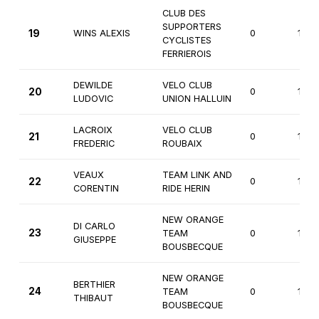
CLUB DES
SUPPORTERS
19
WINS ALEXIS
0
1ère
CYCLISTES
FERRIEROIS
DEWILDE
VELO CLUB
20
0
1ère
LUDOVIC
UNION HALLUIN
LACROIX
VELO CLUB
21
0
1ère
FREDERIC
ROUBAIX
VEAUX
TEAM LINK AND
22
0
1ère
CORENTIN
RIDE HERIN
NEW ORANGE
DI CARLO
23
TEAM
0
1ère
GIUSEPPE
BOUSBECQUE
NEW ORANGE
BERTHIER
24
TEAM
0
1ère
THIBAUT
BOUSBECQUE