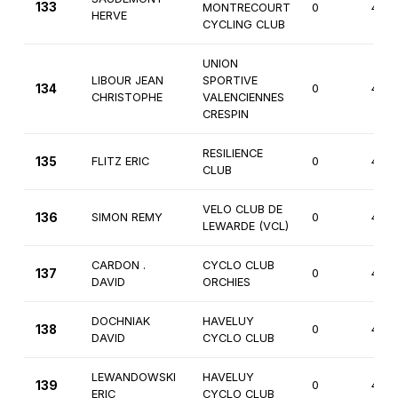
133
MONTRECOURT
0
4èm
HERVE
CYCLING CLUB
UNION
LIBOUR JEAN
SPORTIVE
134
0
4èm
CHRISTOPHE
VALENCIENNES
CRESPIN
RESILIENCE
135
FLITZ ERIC
0
4èm
CLUB
VELO CLUB DE
136
SIMON REMY
0
4èm
LEWARDE (VCL)
CARDON .
CYCLO CLUB
137
0
4èm
DAVID
ORCHIES
DOCHNIAK
HAVELUY
138
0
4èm
DAVID
CYCLO CLUB
LEWANDOWSKI
HAVELUY
139
0
4èm
ERIC
CYCLO CLUB