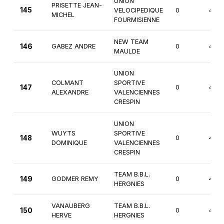
UNION
PRISETTE JEAN-
145
VELOCIPEDIQUE
0
4èm
MICHEL
FOURMISIENNE
NEW TEAM
146
GABEZ ANDRE
0
4èm
MAULDE
UNION
COLMANT
SPORTIVE
147
0
4èm
ALEXANDRE
VALENCIENNES
CRESPIN
UNION
WUYTS
SPORTIVE
148
0
4èm
DOMINIQUE
VALENCIENNES
CRESPIN
TEAM B.B.L.
149
GODMER REMY
0
4èm
HERGNIES
VANAUBERG
TEAM B.B.L.
150
0
4èm
HERVE
HERGNIES