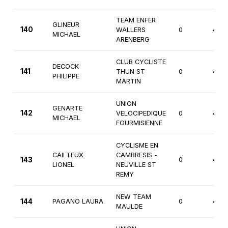
TEAM ENFER
GLINEUR
140
WALLERS
0
4èm
MICHAEL
ARENBERG
CLUB CYCLISTE
DECOCK
141
THUN ST
0
4èm
PHILIPPE
MARTIN
UNION
GENARTE
142
VELOCIPEDIQUE
0
4èm
MICHAEL
FOURMISIENNE
CYCLISME EN
CAILTEUX
CAMBRESIS -
143
0
4èm
LIONEL
NEUVILLE ST
REMY
NEW TEAM
144
PAGANO LAURA
0
4èm
MAULDE