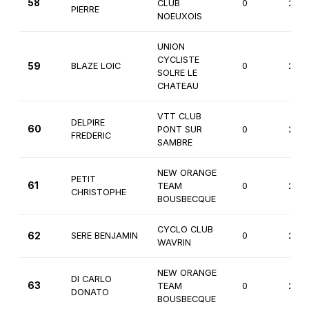
58
CLUB
0
2èm
PIERRE
NOEUXOIS
UNION
CYCLISTE
59
BLAZE LOIC
0
2èm
SOLRE LE
CHATEAU
VTT CLUB
DELPIRE
60
PONT SUR
0
2èm
FREDERIC
SAMBRE
NEW ORANGE
PETIT
61
TEAM
0
2èm
CHRISTOPHE
BOUSBECQUE
CYCLO CLUB
62
SERE BENJAMIN
0
2èm
WAVRIN
NEW ORANGE
DI CARLO
63
TEAM
0
2èm
DONATO
BOUSBECQUE