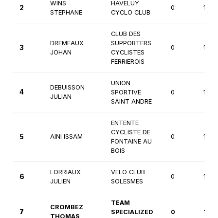
WINS
HAVELUY
2
0
1ère
STEPHANE
CYCLO CLUB
CLUB DES
DREMEAUX
SUPPORTERS
3
0
1ère
JOHAN
CYCLISTES
FERRIEROIS
UNION
DEBUISSON
4
SPORTIVE
0
1ère
JULIAN
SAINT ANDRE
ENTENTE
CYCLISTE DE
5
AINI ISSAM
0
1ère
FONTAINE AU
BOIS
LORRIAUX
VELO CLUB
6
0
1ère
JULIEN
SOLESMES
TEAM
CROMBEZ
7
SPECIALIZED
0
1ère
THOMAS