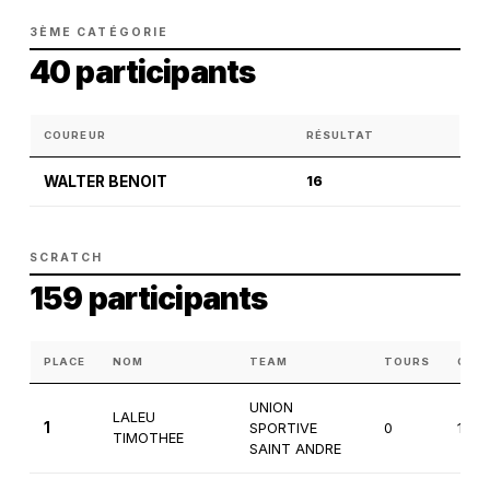
3ÈME CATÉGORIE
40 participants
COUREUR
RÉSULTAT
WALTER BENOIT
16
SCRATCH
159 participants
PLACE
NOM
TEAM
TOURS
CAT
UNION
LALEU
1
SPORTIVE
0
1ère
TIMOTHEE
SAINT ANDRE