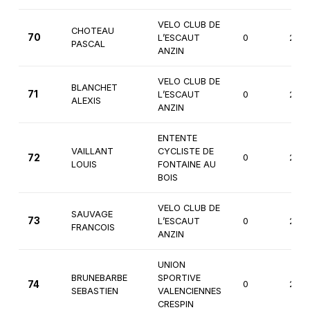
VELO CLUB DE
CHOTEAU
70
L’ESCAUT
0
2èm
PASCAL
ANZIN
VELO CLUB DE
BLANCHET
71
L’ESCAUT
0
2èm
ALEXIS
ANZIN
ENTENTE
VAILLANT
CYCLISTE DE
72
0
2èm
LOUIS
FONTAINE AU
BOIS
VELO CLUB DE
SAUVAGE
73
L’ESCAUT
0
2èm
FRANCOIS
ANZIN
UNION
BRUNEBARBE
SPORTIVE
74
0
2èm
SEBASTIEN
VALENCIENNES
CRESPIN