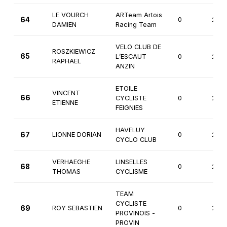
LE VOURCH
ARTeam Artois
64
0
2èm
DAMIEN
Racing Team
VELO CLUB DE
ROSZKIEWICZ
65
L’ESCAUT
0
2èm
RAPHAEL
ANZIN
ETOILE
VINCENT
66
CYCLISTE
0
2èm
ETIENNE
FEIGNIES
HAVELUY
67
LIONNE DORIAN
0
2èm
CYCLO CLUB
VERHAEGHE
LINSELLES
68
0
2èm
THOMAS
CYCLISME
TEAM
CYCLISTE
69
ROY SEBASTIEN
0
2èm
PROVINOIS -
PROVIN