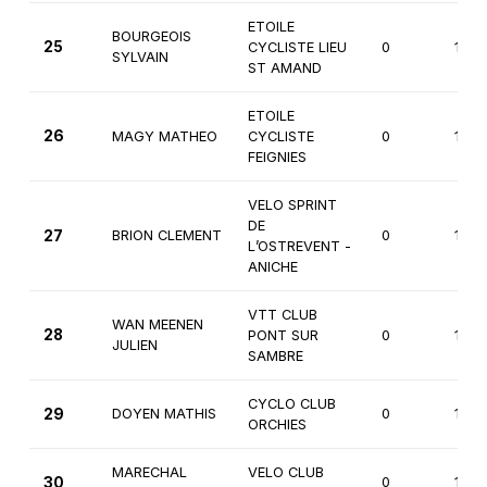
ETOILE
BOURGEOIS
25
CYCLISTE LIEU
0
1ère
SYLVAIN
ST AMAND
ETOILE
26
MAGY MATHEO
CYCLISTE
0
1ère
FEIGNIES
VELO SPRINT
DE
27
BRION CLEMENT
0
1ère
L’OSTREVENT -
ANICHE
VTT CLUB
WAN MEENEN
28
PONT SUR
0
1ère
JULIEN
SAMBRE
CYCLO CLUB
29
DOYEN MATHIS
0
1ère
ORCHIES
MARECHAL
VELO CLUB
30
0
1ère