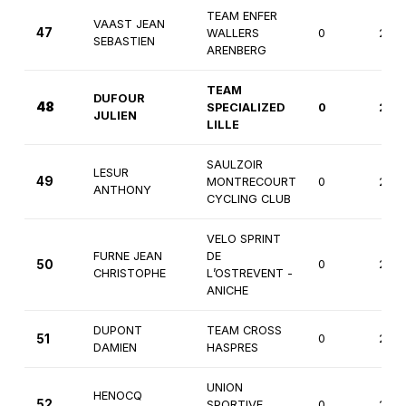
TEAM ENFER
VAAST JEAN
47
WALLERS
0
2èm
SEBASTIEN
ARENBERG
TEAM
DUFOUR
48
SPECIALIZED
0
2èm
JULIEN
LILLE
SAULZOIR
LESUR
49
MONTRECOURT
0
2èm
ANTHONY
CYCLING CLUB
VELO SPRINT
FURNE JEAN
DE
50
0
2èm
CHRISTOPHE
L’OSTREVENT -
ANICHE
DUPONT
TEAM CROSS
51
0
2èm
DAMIEN
HASPRES
UNION
HENOCQ
52
SPORTIVE
0
2èm