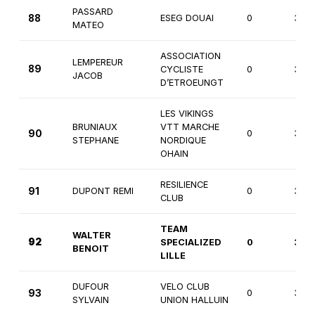
PASSARD
88
ESEG DOUAI
0
3èm
MATEO
ASSOCIATION
LEMPEREUR
89
CYCLISTE
0
3èm
JACOB
D’ETROEUNGT
LES VIKINGS
BRUNIAUX
VTT MARCHE
90
0
3èm
STEPHANE
NORDIQUE
OHAIN
RESILIENCE
91
DUPONT REMI
0
3èm
CLUB
TEAM
WALTER
92
SPECIALIZED
0
3èm
BENOIT
LILLE
DUFOUR
VELO CLUB
93
0
3èm
SYLVAIN
UNION HALLUIN