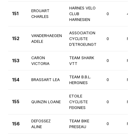
HARNES VELO
EROUART
151
CLUB
0
4èm
CHARLES
HARNESIEN
ASSOCIATION
VANDERHAEGEN
152
CYCLISTE
0
Fémi
ADELE
D’ETROEUNGT
CARON
TEAM SHARK
153
0
Fémi
VICTORIA
VTT
TEAM B.B.L.
154
BRASSART LEA
0
Fémi
HERGNIES
ETOILE
155
QUINZIN LOANE
CYCLISTE
0
Fémi
FEIGNIES
DEFOSSEZ
TEAM BIKE
156
0
Fémi
ALINE
PRESEAU