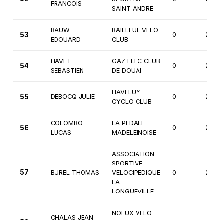
FRANCOIS
SAINT ANDRE
BAUW
BAILLEUL VELO
53
0
2èm
EDOUARD
CLUB
HAVET
GAZ ELEC CLUB
54
0
2èm
SEBASTIEN
DE DOUAI
HAVELUY
55
DEBOCQ JULIE
0
2èm
CYCLO CLUB
COLOMBO
LA PEDALE
56
0
2èm
LUCAS
MADELEINOISE
ASSOCIATION
SPORTIVE
57
BUREL THOMAS
VELOCIPEDIQUE
0
2èm
LA
LONGUEVILLE
NOEUX VELO
CHALAS JEAN