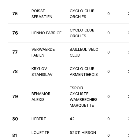
ROISSE
CYCLO CLUB
75
0
2èm
SEBASTIEN
ORCHIES
CYCLO CLUB
76
HENNO FABRICE
0
2èm
ORCHIES
VERWAERDE
BAILLEUL VELO
77
0
3èm
FABIEN
CLUB
KRYLOV
CYCLO CLUB
78
0
3èm
STANISLAV
ARMENTIEROIS
ESPOIR
BENAMOR
CYCLISTE
79
0
3èm
ALEXIS
WAMBRECHIES
MARQUETTE
80
HEBERT
42
0
3èm
LOUETTE
52X11 HIRSON
81
0
3èm