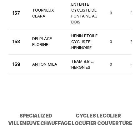
ENTENTE
TOURNEUX
CYCLISTE DE
157
0
Fémi
CLARA
FONTAINE AU
BOIS
HENIN ETOILE
DELPLACE
158
CYCLISTE
0
Fémi
FLORINE
HENINOISE
TEAM B.B.L.
159
ANTON MILA
0
Fémi
HERGNIES
SPECIALIZED
CYCLES LECOLIER
VILLENEUVE CHAUFFAGE
LOCUFIER COUVERTURE