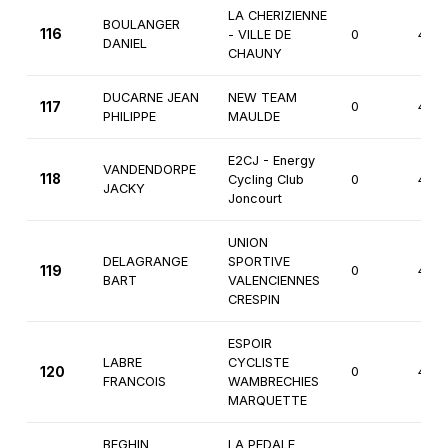
LA CHERIZIENNE
BOULANGER
116
- VILLE DE
0
4èm
DANIEL
CHAUNY
DUCARNE JEAN
NEW TEAM
117
0
4èm
PHILIPPE
MAULDE
E2CJ - Energy
VANDENDORPE
118
Cycling Club
0
4èm
JACKY
Joncourt
UNION
DELAGRANGE
SPORTIVE
119
0
4èm
BART
VALENCIENNES
CRESPIN
ESPOIR
LABRE
CYCLISTE
120
0
4èm
FRANCOIS
WAMBRECHIES
MARQUETTE
BEGHIN
LA PEDALE