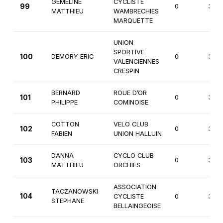
GEMELINE
CYCLISTE
99
0
3èm
MATTHIEU
WAMBRECHIES
MARQUETTE
UNION
SPORTIVE
100
DEMORY ERIC
0
3èm
VALENCIENNES
CRESPIN
BERNARD
ROUE D’OR
101
0
3èm
PHILIPPE
COMINOISE
COTTON
VELO CLUB
102
0
3èm
FABIEN
UNION HALLUIN
DANNA
CYCLO CLUB
103
0
3èm
MATTHIEU
ORCHIES
ASSOCIATION
TACZANOWSKI
104
CYCLISTE
0
3èm
STEPHANE
BELLAINGEOISE