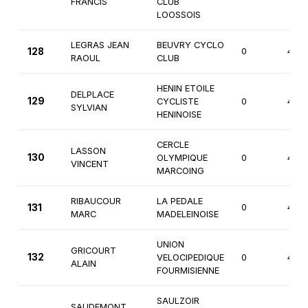
FRANCIS
CLUB
LOOSSOIS
LEGRAS JEAN
BEUVRY CYCLO
128
0
4èm
RAOUL
CLUB
HENIN ETOILE
DELPLACE
129
CYCLISTE
0
4èm
SYLVIAN
HENINOISE
CERCLE
LASSON
130
OLYMPIQUE
0
4èm
VINCENT
MARCOING
RIBAUCOUR
LA PEDALE
131
0
4èm
MARC
MADELEINOISE
UNION
GRICOURT
132
VELOCIPEDIQUE
0
4èm
ALAIN
FOURMISIENNE
SAULZOIR
SAUDEMONT