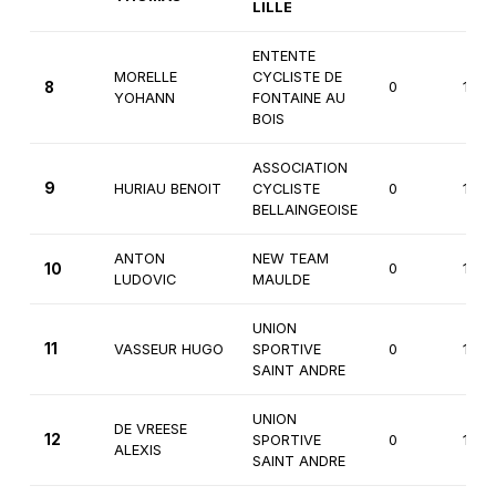
LILLE
ENTENTE
MORELLE
CYCLISTE DE
8
0
1ère
YOHANN
FONTAINE AU
BOIS
ASSOCIATION
9
HURIAU BENOIT
CYCLISTE
0
1ère
BELLAINGEOISE
ANTON
NEW TEAM
10
0
1ère
LUDOVIC
MAULDE
UNION
11
VASSEUR HUGO
SPORTIVE
0
1ère
SAINT ANDRE
UNION
DE VREESE
12
SPORTIVE
0
1ère
ALEXIS
SAINT ANDRE