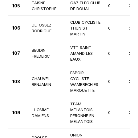
TAISNE
GAZ ELEC CLUB
105
0
3èm
CHRISTOPHE
DE DOUAI
CLUB CYCLISTE
DEFOSSEZ
106
THUN ST
0
3èm
RODRIGUE
MARTIN
VTT SAINT
BEUDIN
107
AMAND LES
0
3èm
FREDERIC
EAUX
ESPOIR
CHAUVEL
CYCLISTE
108
0
3èm
BENJAMIN
WAMBRECHIES
MARQUETTE
TEAM
LHOMME
MELANTOIS -
109
0
3èm
DAMIENS
PERONNE EN
MELANTOIS
UNION
DROLET