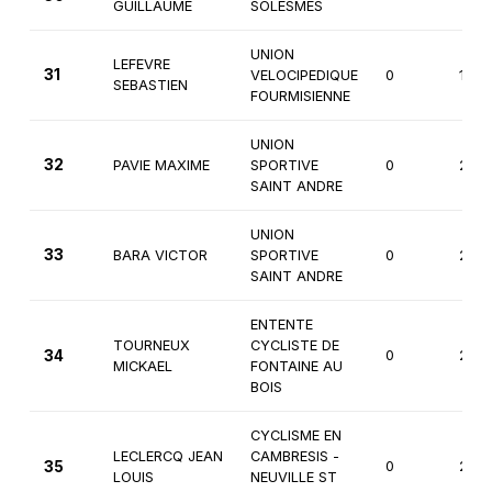
GUILLAUME
SOLESMES
UNION
LEFEVRE
31
VELOCIPEDIQUE
0
1ère
SEBASTIEN
FOURMISIENNE
UNION
32
PAVIE MAXIME
SPORTIVE
0
2èm
SAINT ANDRE
UNION
33
BARA VICTOR
SPORTIVE
0
2èm
SAINT ANDRE
ENTENTE
TOURNEUX
CYCLISTE DE
34
0
2èm
MICKAEL
FONTAINE AU
BOIS
CYCLISME EN
LECLERCQ JEAN
CAMBRESIS -
35
0
2èm
LOUIS
NEUVILLE ST