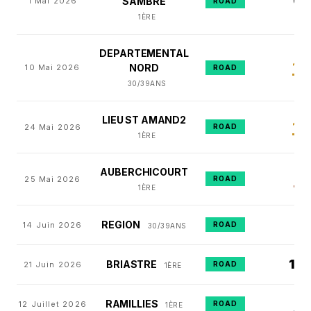
6
SAMBRE
1 Mai 2026
E
ROAD
1ÈRE
DEPARTEMENTAL
1
NORD
10 Mai 2026
ER
ROAD
30/39ANS
LIEU ST AMAND2
1
24 Mai 2026
ROAD
ER
1ÈRE
AUBERCHICOURT
3
25 Mai 2026
ROAD
E
1ÈRE
8
REGION
14 Juin 2026
ROAD
E
30/39ANS
13
BRIASTRE
21 Juin 2026
ROAD
E
1ÈRE
2
RAMILLIES
12 Juillet 2026
ROAD
E
1ÈRE