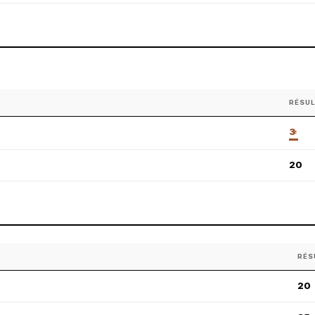
RÉSU
3
E
20
RÉS
20