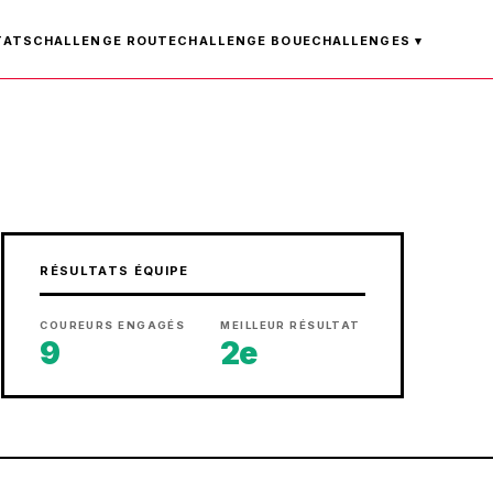
TATS
CHALLENGE ROUTE
CHALLENGE BOUE
CHALLENGES ▾
RÉSULTATS ÉQUIPE
COUREURS ENGAGÉS
MEILLEUR RÉSULTAT
9
2e