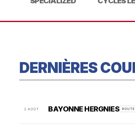
SPECIALIZED
CYCLES L
DERNIÈRES COU
BAYONNE HERGNIES
2 AOÛT
ROUTE