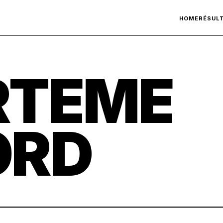
HOME
RÉSUL
RTEME
ORD