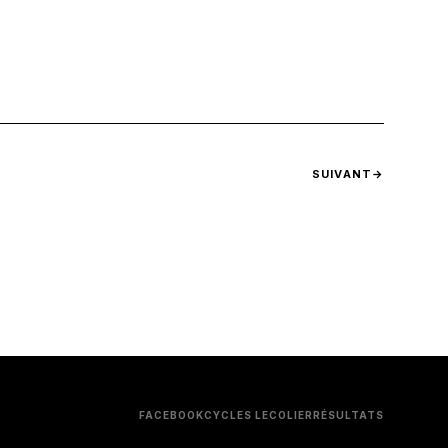
SUIVANT
→
FACEBOOK
CYCLES LECOLIER
RÉSULTATS