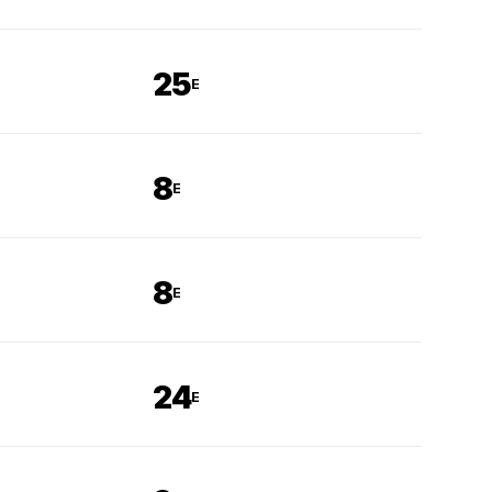
25
E
8
E
8
E
24
E