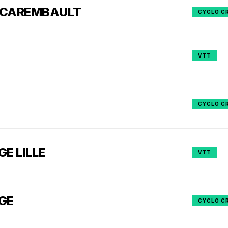
 CAREMBAULT
CYCLO C
VTT
CYCLO C
E LILLE
VTT
GE
CYCLO C