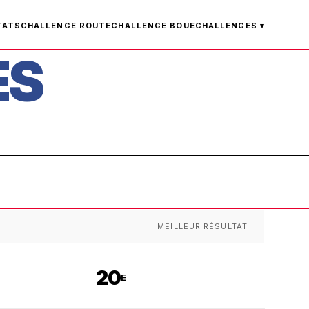
TATS
CHALLENGE ROUTE
CHALLENGE BOUE
CHALLENGES ▾
ES
E
MEILLEUR RÉSULTAT
20
E