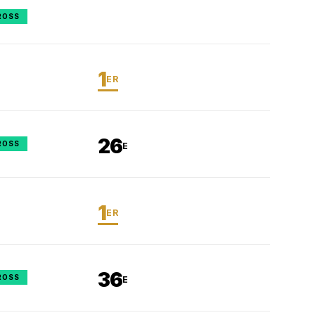
ROSS
1
ER
26
ROSS
E
1
ER
36
ROSS
E