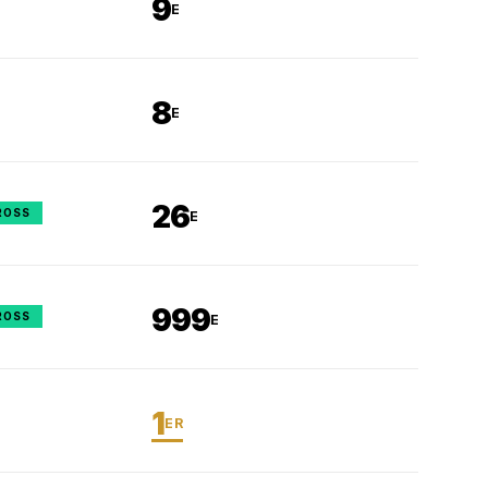
9
E
8
E
26
ROSS
E
999
ROSS
E
1
ER