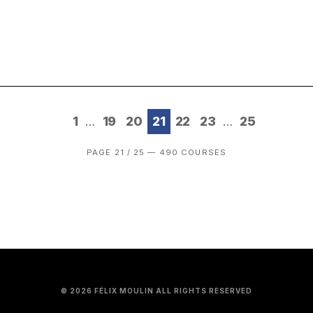
1
19
20
21
22
23
25
…
…
PAGE 21 / 25 — 490 COURSES
© 2026 FÉLIX MOULIN ALL RIGHTS RESERVED