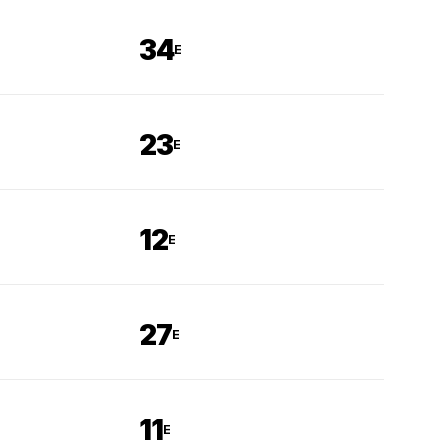
34
E
23
E
12
E
27
E
11
E