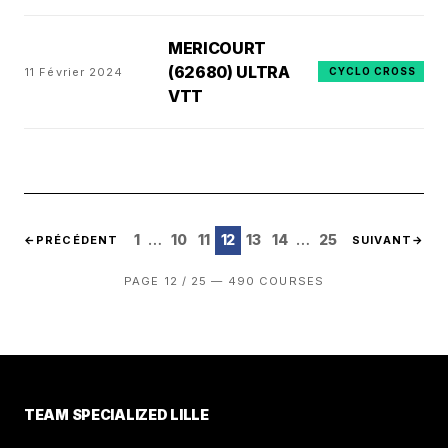
MERICOURT
(62680) ULTRA
11 Février 2024
CYCLO CROSS
VTT
…
…
1
10
11
12
13
14
25
←
PRÉCÉDENT
SUIVANT
→
PAGE 12 / 25 — 490 COURSES
TEAM SPECIALIZED LILLE