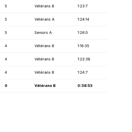
5
Vétérans B
1:23:7
5
Vétérans A
1:24:14
5
Seniors A
1:26:0
4
Vétérans B
1:16:35
4
Vétérans B
1:22:38
4
Vétérans B
1:24:7
0
Vétérans B
0:38:53