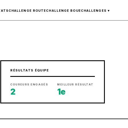
TATS
CHALLENGE ROUTE
CHALLENGE BOUE
CHALLENGES ▾
RÉSULTATS ÉQUIPE
COUREURS ENGAGÉS
MEILLEUR RÉSULTAT
2
1e