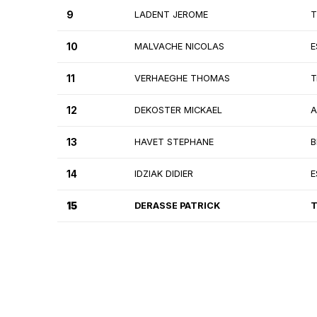
9
LADENT JEROME
T
10
MALVACHE NICOLAS
E
11
VERHAEGHE THOMAS
T
12
DEKOSTER MICKAEL
A
13
HAVET STEPHANE
B
14
IDZIAK DIDIER
E
15
DERASSE PATRICK
T