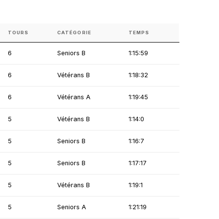
TOURS
CATÉGORIE
TEMPS
6
Seniors B
1:15:59
6
Vétérans B
1:18:32
6
Vétérans A
1:19:45
5
Vétérans B
1:14:0
5
Seniors B
1:16:7
5
Seniors B
1:17:17
5
Vétérans B
1:19:1
5
Seniors A
1:21:19