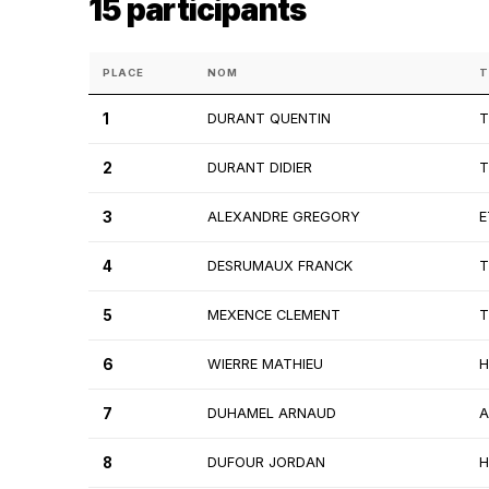
15 participants
PLACE
NOM
T
1
DURANT QUENTIN
T
2
DURANT DIDIER
T
3
ALEXANDRE GREGORY
E
4
DESRUMAUX FRANCK
T
5
MEXENCE CLEMENT
T
6
WIERRE MATHIEU
H
7
DUHAMEL ARNAUD
A
8
DUFOUR JORDAN
H