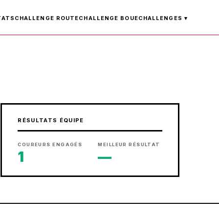
TATS
CHALLENGE ROUTE
CHALLENGE BOUE
CHALLENGES ▾
RÉSULTATS ÉQUIPE
COUREURS ENGAGÉS
MEILLEUR RÉSULTAT
1
—