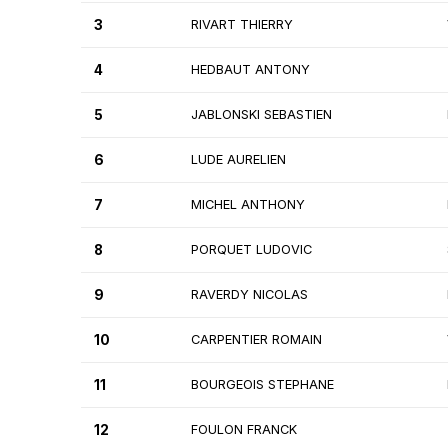
3
RIVART THIERRY
4
HEDBAUT ANTONY
5
JABLONSKI SEBASTIEN
6
LUDE AURELIEN
7
MICHEL ANTHONY
8
PORQUET LUDOVIC
9
RAVERDY NICOLAS
10
CARPENTIER ROMAIN
11
BOURGEOIS STEPHANE
12
FOULON FRANCK