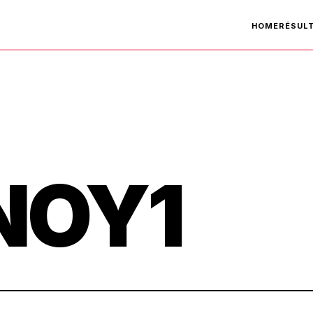
HOME
RÉSUL
NOY1