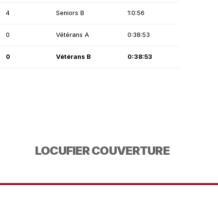
4
Seniors B
1:0:56
0
Vétérans A
0:38:53
0
Vétérans B
0:38:53
LOCUFIER COUVERTURE