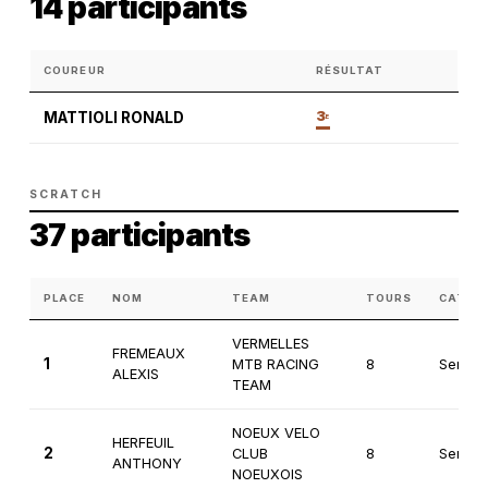
14 participants
COUREUR
RÉSULTAT
3
MATTIOLI RONALD
E
SCRATCH
37 participants
PLACE
NOM
TEAM
TOURS
CATÉG
VERMELLES
FREMEAUX
1
MTB RACING
8
Senior
ALEXIS
TEAM
NOEUX VELO
HERFEUIL
2
CLUB
8
Seniors
ANTHONY
NOEUXOIS