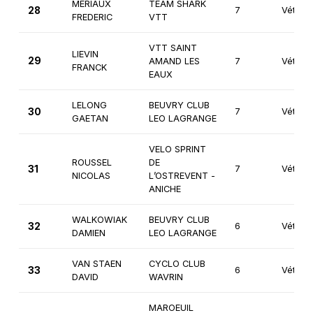
MERIAUX
TEAM SHARK
28
7
Vétéra
FREDERIC
VTT
VTT SAINT
LIEVIN
29
AMAND LES
7
Vétéra
FRANCK
EAUX
LELONG
BEUVRY CLUB
30
7
Vétéra
GAETAN
LEO LAGRANGE
VELO SPRINT
ROUSSEL
DE
31
7
Vétéra
NICOLAS
L’OSTREVENT -
ANICHE
WALKOWIAK
BEUVRY CLUB
32
6
Vétéra
DAMIEN
LEO LAGRANGE
VAN STAEN
CYCLO CLUB
33
6
Vétéra
DAVID
WAVRIN
MAROEUIL