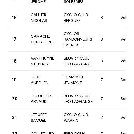
JEROME
SOLESMES
CAULIER
CYCLO CLUB
16
8
Vétéra
NICOLAS
BERGUES
CYCLOS
GAMACHE
17
RANDONNEURS
8
Vétéra
CHRISTOPHE
LA BASSEE
VANTHUYNE
BEUVRY CLUB
18
8
Vétéra
STEPHAN
LEO LAGRANGE
LUDE
TEAM VTT
19
7
Seniors
AURELIEN
JEUMONT
DEZOUTER
BEUVRY CLUB
20
7
Seniors
ARNAUD
LEO LAGRANGE
LETUFFE
CYCLO CLUB
21
7
Vétéra
SAMUEL
WAVRIN
22
COLLET LEO
ESEG DOUAI
7
Senior