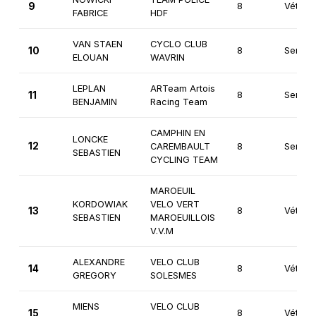
9
8
Vétéra
FABRICE
HDF
VAN STAEN
CYCLO CLUB
10
8
Senior
ELOUAN
WAVRIN
LEPLAN
ARTeam Artois
11
8
Seniors
BENJAMIN
Racing Team
CAMPHIN EN
LONCKE
12
CAREMBAULT
8
Seniors
SEBASTIEN
CYCLING TEAM
MAROEUIL
KORDOWIAK
VELO VERT
13
8
Vétéra
SEBASTIEN
MAROEUILLOIS
V.V.M
ALEXANDRE
VELO CLUB
14
8
Vétéra
GREGORY
SOLESMES
MIENS
VELO CLUB
15
8
Vétéra