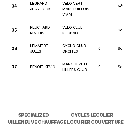
LEGRAND
VELO VERT
34
5
Vétéra
JEAN LOUIS
MAROEUILLOIS
V.V.M
PLUCHARD
VELO CLUB
35
0
Senior
MATHIS
ROUBAIX
LEMAITRE
CYCLO CLUB
36
0
Senior
JULES
ORCHIES
MANQUEVILLE
37
BENOIT KEVIN
0
Seniors
LILLERS CLUB
SPECIALIZED
CYCLES LECOLIER
VILLENEUVE CHAUFFAGE
LOCUFIER COUVERTURE