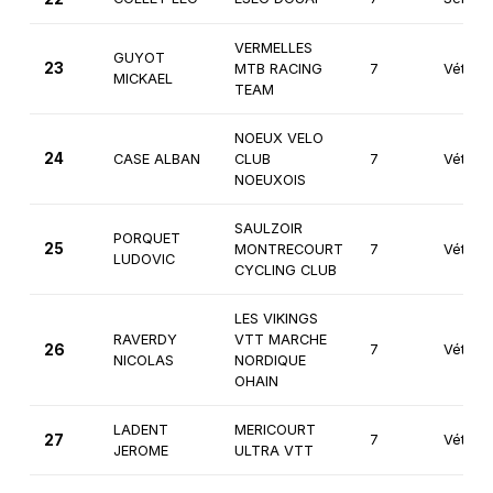
VERMELLES
GUYOT
23
MTB RACING
7
Vétéra
MICKAEL
TEAM
NOEUX VELO
24
CASE ALBAN
CLUB
7
Vétéra
NOEUXOIS
SAULZOIR
PORQUET
25
MONTRECOURT
7
Vétéra
LUDOVIC
CYCLING CLUB
LES VIKINGS
RAVERDY
VTT MARCHE
26
7
Vétéra
NICOLAS
NORDIQUE
OHAIN
LADENT
MERICOURT
27
7
Vétéra
JEROME
ULTRA VTT