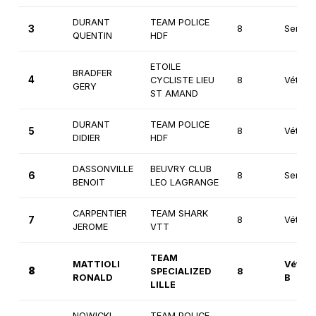
DURANT
TEAM POLICE
3
8
Senior
QUENTIN
HDF
ETOILE
BRADFER
4
CYCLISTE LIEU
8
Vétéra
GERY
ST AMAND
DURANT
TEAM POLICE
5
8
Vétéra
DIDIER
HDF
DASSONVILLE
BEUVRY CLUB
6
8
Seniors
BENOIT
LEO LAGRANGE
CARPENTIER
TEAM SHARK
7
8
Vétéra
JEROME
VTT
TEAM
MATTIOLI
Vétéra
8
SPECIALIZED
8
RONALD
B
LILLE
NOWICKI
TEAM POLICE