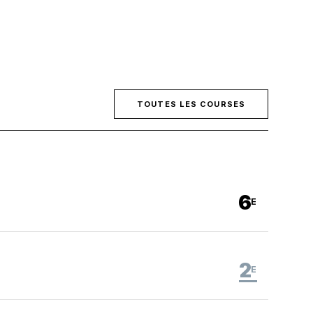
TOUTES LES COURSES
6
E
2
E