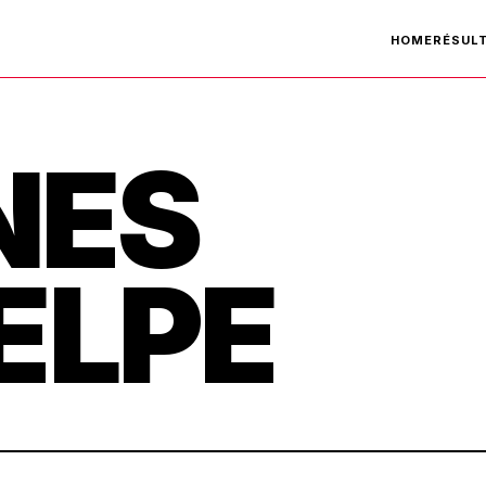
HOME
RÉSUL
NES
ELPE