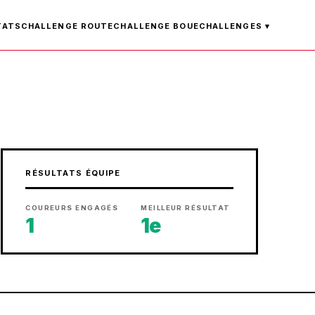
TATS
CHALLENGE ROUTE
CHALLENGE BOUE
CHALLENGES ▾
RÉSULTATS ÉQUIPE
COUREURS ENGAGÉS
MEILLEUR RÉSULTAT
1
1e