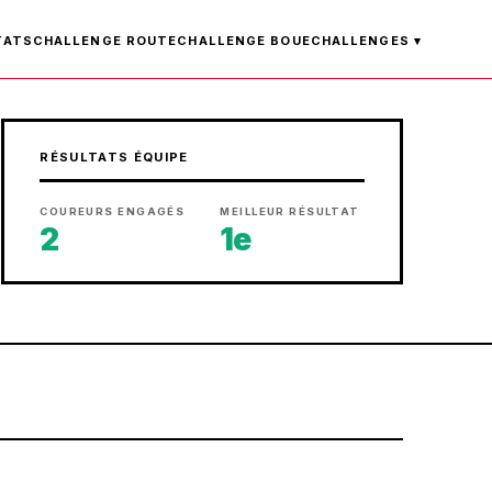
TATS
CHALLENGE ROUTE
CHALLENGE BOUE
CHALLENGES ▾
RÉSULTATS ÉQUIPE
COUREURS ENGAGÉS
MEILLEUR RÉSULTAT
2
1e