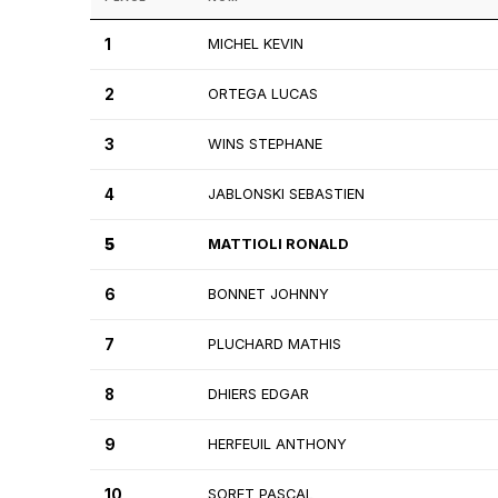
1
MICHEL KEVIN
2
ORTEGA LUCAS
3
WINS STEPHANE
4
JABLONSKI SEBASTIEN
5
MATTIOLI RONALD
6
BONNET JOHNNY
7
PLUCHARD MATHIS
8
DHIERS EDGAR
9
HERFEUIL ANTHONY
10
SORET PASCAL