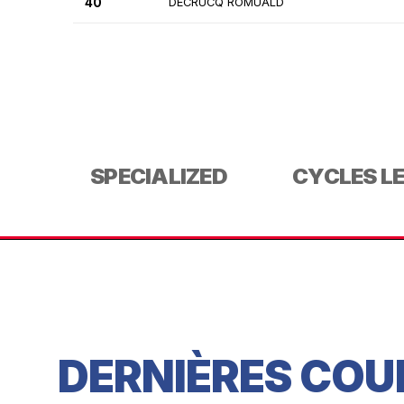
40
DECRUCQ ROMUALD
SPECIALIZED
CYCLES L
DERNIÈRES COU