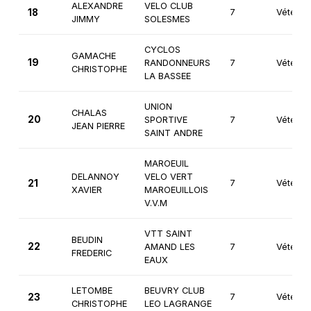
ALEXANDRE
VELO CLUB
18
7
Vétéran
JIMMY
SOLESMES
CYCLOS
GAMACHE
19
RANDONNEURS
7
Vétéran
CHRISTOPHE
LA BASSEE
UNION
CHALAS
20
SPORTIVE
7
Vétéran
JEAN PIERRE
SAINT ANDRE
MAROEUIL
DELANNOY
VELO VERT
21
7
Vétéran
XAVIER
MAROEUILLOIS
V.V.M
VTT SAINT
BEUDIN
22
AMAND LES
7
Vétéran
FREDERIC
EAUX
LETOMBE
BEUVRY CLUB
23
7
Vétéran
CHRISTOPHE
LEO LAGRANGE