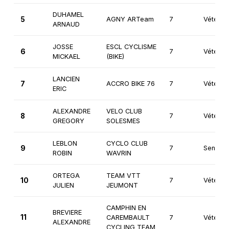
DUHAMEL
5
AGNY ARTeam
7
Vétéran
ARNAUD
JOSSE
ESCL CYCLISME
6
7
Vétéran
MICKAEL
(BIKE)
LANCIEN
7
ACCRO BIKE 76
7
Vétéran
ERIC
ALEXANDRE
VELO CLUB
8
7
Vétéran
GREGORY
SOLESMES
LEBLON
CYCLO CLUB
9
7
Seniors
ROBIN
WAVRIN
ORTEGA
TEAM VTT
10
7
Vétéran
JULIEN
JEUMONT
CAMPHIN EN
BREVIERE
11
CAREMBAULT
7
Vétéran
ALEXANDRE
CYCLING TEAM