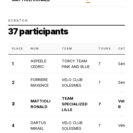
SCRATCH
37 participants
PLACE
NOM
TEAM
TOURS
CATÉGO
ASPEELE
TORCY TEAM
1
7
Seniors
CEDRIC
PINK AND BLUE
FORRIERE
VELO CLUB
2
7
Seniors
MAXENCE
SOLESMES
TEAM
MATTIOLI
Vétéra
3
SPECIALIZED
7
RONALD
B
LILLE
DARTUS
VELO CLUB
4
7
Vétéran
MIKAEL
SOLESMES