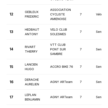
ASSOCIATION
GEBLEUX
12
CYCLISTE
7
Vétéran
FREDERIC
AMIENOISE
HEDBAUT
VELO CLUB
13
7
Seniors
ANTONY
SOLESMES
VTT CLUB
RIVART
14
PONT SUR
7
Seniors
THIERRY
SAMBRE
LANCIEN
15
ACCRO BIKE 76
7
Seniors
HUGO
DERACHE
16
AGNY ARTeam
7
Seniors
AURELIEN
LEPLAN
17
AGNY ARTeam
7
Seniors
BENJAMIN