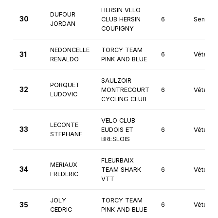
HERSIN VELO
DUFOUR
30
CLUB HERSIN
6
Seniors
JORDAN
COUPIGNY
NEDONCELLE
TORCY TEAM
31
6
Vétéran
RENALDO
PINK AND BLUE
SAULZOIR
PORQUET
32
MONTRECOURT
6
Vétéran
LUDOVIC
CYCLING CLUB
VELO CLUB
LECONTE
33
EUDOIS ET
6
Vétéran
STEPHANE
BRESLOIS
FLEURBAIX
MERIAUX
34
TEAM SHARK
6
Vétéran
FREDERIC
VTT
JOLY
TORCY TEAM
35
6
Vétéran
CEDRIC
PINK AND BLUE