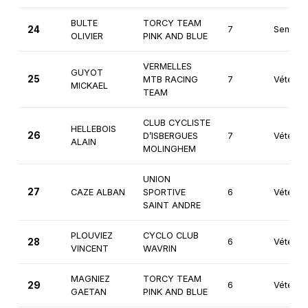
BULTE
TORCY TEAM
24
7
Seniors
OLIVIER
PINK AND BLUE
VERMELLES
GUYOT
25
MTB RACING
7
Vétéran
MICKAEL
TEAM
CLUB CYCLISTE
HELLEBOIS
26
D’ISBERGUES
7
Vétéran
ALAIN
MOLINGHEM
UNION
27
CAZE ALBAN
SPORTIVE
6
Vétéran
SAINT ANDRE
PLOUVIEZ
CYCLO CLUB
28
6
Vétéran
VINCENT
WAVRIN
MAGNIEZ
TORCY TEAM
29
6
Vétéran
GAETAN
PINK AND BLUE