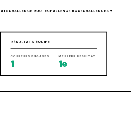
TATS
CHALLENGE ROUTE
CHALLENGE BOUE
CHALLENGES ▾
RÉSULTATS ÉQUIPE
COUREURS ENGAGÉS
MEILLEUR RÉSULTAT
1
1e