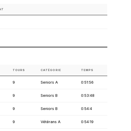
AT
TOURS
CATÉGORIE
TEMPS
9
Seniors A
0:51:56
9
Seniors B
0:53:48
9
Seniors B
0:54:4
9
Vétérans A
0:54:19