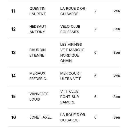
QUENTIN
LA ROUE D’OR
11
7
Vétéran
LAURENT
GUISARDE
HEDBAUT
VELO CLUB
12
7
Seniors
ANTONY
SOLESMES
LES VIKINGS
BAUDOIN
VTT MARCHE
13
6
Seniors
ETIENNE
NORDIQUE
OHAIN
MERIAUX
MERICOURT
14
6
Vétéran
FREDERIC
ULTRA VTT
VTT CLUB
VANNESTE
15
PONT SUR
6
Seniors
LOUIS
SAMBRE
LA ROUE D’OR
16
JONET AXEL
6
Seniors
GUISARDE