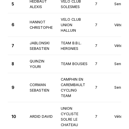
HEDBAUT
VELO CLUB
5
7
Seniors
ALEXIS
SOLESMES
VELO CLUB
HANNOT
6
UNION
7
Vétéran
CHRISTOPHE
HALLUIN
JABLONSKI
TEAM B.B.L.
7
7
Vétéran
SEBASTIEN
HERGNIES
QUINZIN
8
TEAM BOUSIES
7
Seniors
YOURI
CAMPHIN EN
CORMAN
CAREMBAULT
9
7
Seniors
SEBASTIEN
CYCLING
TEAM
UNION
CYCLISTE
10
ARDID DAVID
7
Vétéran
SOLRE LE
CHATEAU