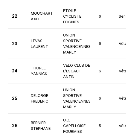
ETOILE
MOUCHART
22
CYCLISTE
6
Seniors
AXEL
FEIGNIES
UNION
LEVAS
SPORTIVE
23
6
Vétéran
LAURENT
VALENCIENNES
MARLY
VELO CLUB DE
THORLET
24
L’ESCAUT
6
Vétéran
YANNICK
ANZIN
UNION
DELORGE
SPORTIVE
25
6
Vétéran
FREDERIC
VALENCIENNES
MARLY
U.C.
BERNIER
26
CAPELLOISE
5
Vétéran
STEPHANE
FOURMIES