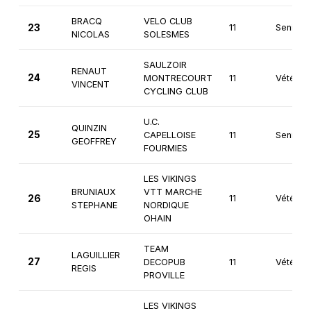
BRACQ
VELO CLUB
23
11
Seniors
NICOLAS
SOLESMES
SAULZOIR
RENAUT
24
MONTRECOURT
11
Vétéran
VINCENT
CYCLING CLUB
U.C.
QUINZIN
25
CAPELLOISE
11
Seniors
GEOFFREY
FOURMIES
LES VIKINGS
BRUNIAUX
VTT MARCHE
26
11
Vétéran
STEPHANE
NORDIQUE
OHAIN
TEAM
LAGUILLIER
27
DECOPUB
11
Vétéran
REGIS
PROVILLE
LES VIKINGS