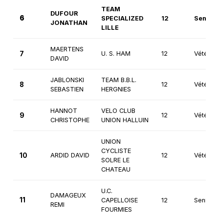
TEAM
DUFOUR
6
SPECIALIZED
12
Seniors
JONATHAN
LILLE
MAERTENS
7
U. S. HAM
12
Vétéran
DAVID
JABLONSKI
TEAM B.B.L.
8
12
Vétéran
SEBASTIEN
HERGNIES
HANNOT
VELO CLUB
9
12
Vétéran
CHRISTOPHE
UNION HALLUIN
UNION
CYCLISTE
10
ARDID DAVID
12
Vétéran
SOLRE LE
CHATEAU
U.C.
DAMAGEUX
11
CAPELLOISE
12
Seniors
REMI
FOURMIES