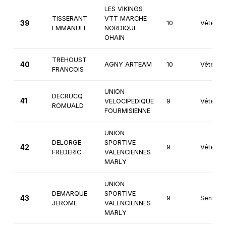
LES VIKINGS
TISSERANT
VTT MARCHE
39
10
Vétéran
EMMANUEL
NORDIQUE
OHAIN
TREHOUST
40
AGNY ARTEAM
10
Vétéran
FRANCOIS
UNION
DECRUCQ
41
VELOCIPEDIQUE
9
Vétéran
ROMUALD
FOURMISIENNE
UNION
DELORGE
SPORTIVE
42
9
Vétéran
FREDERIC
VALENCIENNES
MARLY
UNION
DEMARQUE
SPORTIVE
43
9
Seniors
JEROME
VALENCIENNES
MARLY