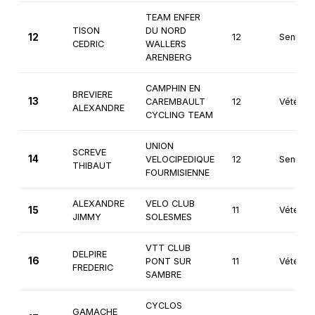
TEAM ENFER
TISON
DU NORD
12
12
Seniors
CEDRIC
WALLERS
ARENBERG
CAMPHIN EN
BREVIERE
13
CAREMBAULT
12
Vétéran
ALEXANDRE
CYCLING TEAM
UNION
SCREVE
14
VELOCIPEDIQUE
12
Seniors
THIBAUT
FOURMISIENNE
ALEXANDRE
VELO CLUB
15
11
Vétéran
JIMMY
SOLESMES
VTT CLUB
DELPIRE
16
PONT SUR
11
Vétéran
FREDERIC
SAMBRE
CYCLOS
GAMACHE