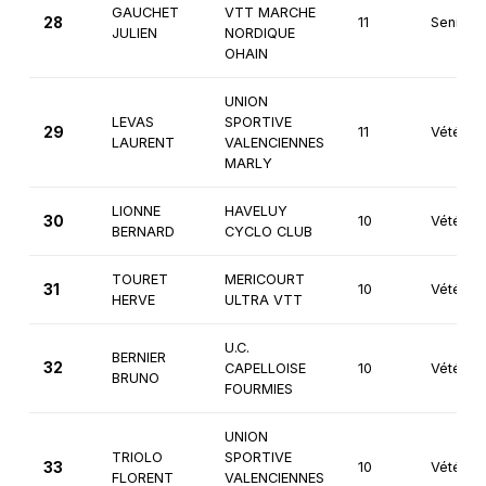
GAUCHET
VTT MARCHE
28
11
Seniors
JULIEN
NORDIQUE
OHAIN
UNION
LEVAS
SPORTIVE
29
11
Vétéran
LAURENT
VALENCIENNES
MARLY
LIONNE
HAVELUY
30
10
Vétéran
BERNARD
CYCLO CLUB
TOURET
MERICOURT
31
10
Vétéran
HERVE
ULTRA VTT
U.C.
BERNIER
32
CAPELLOISE
10
Vétéran
BRUNO
FOURMIES
UNION
TRIOLO
SPORTIVE
33
10
Vétéran
FLORENT
VALENCIENNES