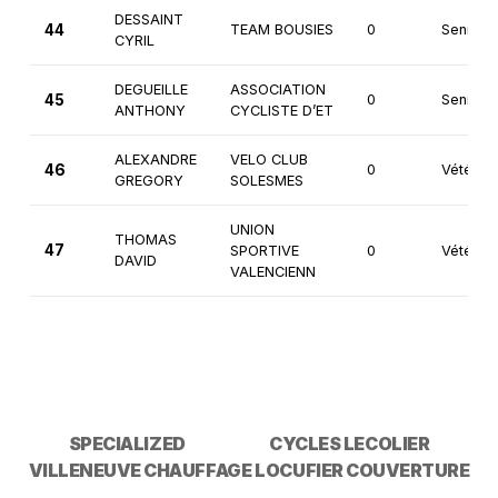
DESSAINT
44
TEAM BOUSIES
0
Seniors
CYRIL
DEGUEILLE
ASSOCIATION
45
0
Seniors
ANTHONY
CYCLISTE D’ET
ALEXANDRE
VELO CLUB
46
0
Vétéran
GREGORY
SOLESMES
UNION
THOMAS
47
SPORTIVE
0
Vétéran
DAVID
VALENCIENN
SPECIALIZED
CYCLES LECOLIER
VILLENEUVE CHAUFFAGE
LOCUFIER COUVERTURE