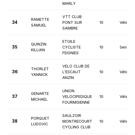
MARLY
VTT CLUB
RAMETTE
34
PONT SUR
10
Vétéran
SAMUEL
SAMBRE
ETOILE
QUINZIN
35
CYCLISTE
10
Seniors
KILLIAN
FEIGNIES
VELO CLUB DE
THORLET
36
L’ESCAUT
10
Vétéran
YANNICK
ANZIN
UNION
GENARTE
37
VELOCIPEDIQUE
10
Vétéran
MICHAEL
FOURMISIENNE
SAULZOIR
PORQUET
38
MONTRECOURT
10
Vétéran
LUDOVIC
CYCLING CLUB