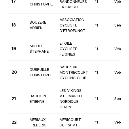
17
RANDONNEURS
11
Vétéran
CHRISTOPHE
LA BASSEE
ASSOCIATION
BOUZERE
18
CYCLISTE
11
Seniors
ADRIEN
D’ETROEUNGT
ETOILE
MICHEL
19
CYCLISTE
11
Vétéran
STEPHANE
FEIGNIES
SAULZOIR
DUBRUILLE
20
MONTRECOURT
11
Vétéran
CHRISTOPHE
CYCLING CLUB
LES VIKINGS
BAUDOIN
VTT MARCHE
21
11
Seniors
ETIENNE
NORDIQUE
OHAIN
MERIAUX
MERICOURT
22
11
Vétéran
FREDERIC
ULTRA VTT