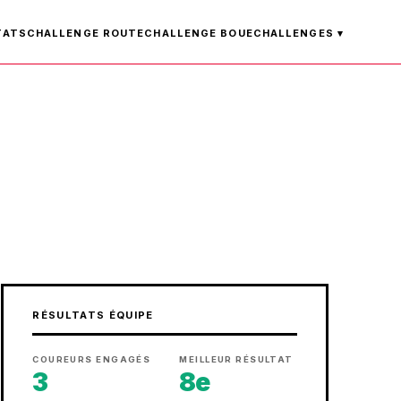
TATS
CHALLENGE ROUTE
CHALLENGE BOUE
CHALLENGES ▾
RÉSULTATS ÉQUIPE
COUREURS ENGAGÉS
MEILLEUR RÉSULTAT
3
8e