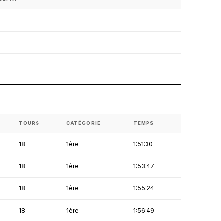
TOURS
CATÉGORIE
TEMPS
18
1ère
1:51:30
18
1ère
1:53:47
18
1ère
1:55:24
18
1ère
1:56:49