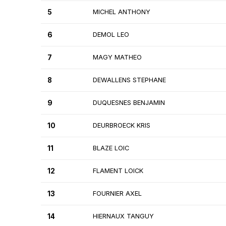
5
MICHEL ANTHONY
6
DEMOL LEO
7
MAGY MATHEO
8
DEWALLENS STEPHANE
9
DUQUESNES BENJAMIN
10
DEURBROECK KRIS
11
BLAZE LOIC
12
FLAMENT LOICK
13
FOURNIER AXEL
14
HIERNAUX TANGUY