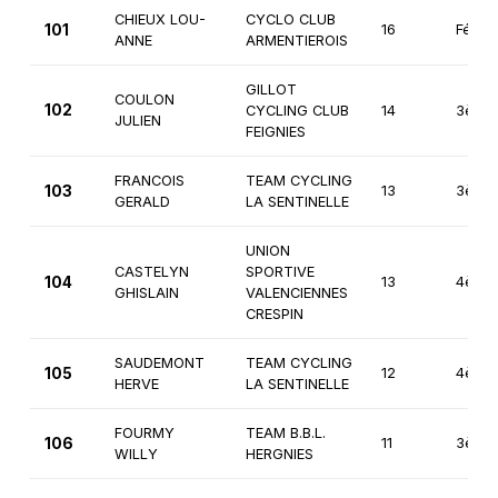
CHIEUX LOU-
CYCLO CLUB
101
16
Fémin
ANNE
ARMENTIEROIS
GILLOT
COULON
102
CYCLING CLUB
14
3ème
JULIEN
FEIGNIES
FRANCOIS
TEAM CYCLING
103
13
3ème
GERALD
LA SENTINELLE
UNION
CASTELYN
SPORTIVE
104
13
4ème
GHISLAIN
VALENCIENNES
CRESPIN
SAUDEMONT
TEAM CYCLING
105
12
4ème
HERVE
LA SENTINELLE
FOURMY
TEAM B.B.L.
106
11
3ème
WILLY
HERGNIES