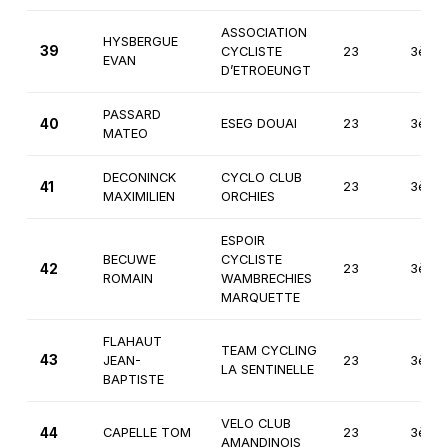
ASSOCIATION
HYSBERGUE
39
CYCLISTE
23
3ème
EVAN
D’ETROEUNGT
PASSARD
40
ESEG DOUAI
23
3ème
MATEO
DECONINCK
CYCLO CLUB
41
23
3ème
MAXIMILIEN
ORCHIES
ESPOIR
BECUWE
CYCLISTE
42
23
3ème
ROMAIN
WAMBRECHIES
MARQUETTE
FLAHAUT
TEAM CYCLING
43
JEAN-
23
3ème
LA SENTINELLE
BAPTISTE
VELO CLUB
44
CAPELLE TOM
23
3ème
AMANDINOIS