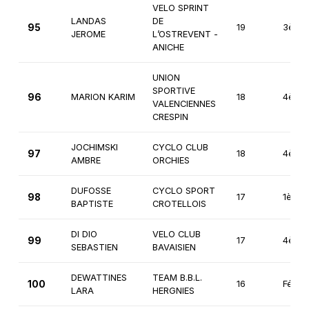
VELO SPRINT
LANDAS
DE
95
19
3ème
JEROME
L’OSTREVENT -
ANICHE
UNION
SPORTIVE
96
MARION KARIM
18
4ème
VALENCIENNES
CRESPIN
JOCHIMSKI
CYCLO CLUB
97
18
4ème
AMBRE
ORCHIES
DUFOSSE
CYCLO SPORT
98
17
1ère
BAPTISTE
CROTELLOIS
DI DIO
VELO CLUB
99
17
4ème
SEBASTIEN
BAVAISIEN
DEWATTINES
TEAM B.B.L.
100
16
Fémin
LARA
HERGNIES