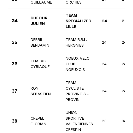
GUILLAUME
ORCHIES
TEAM
DUFOUR
34
SPECIALIZED
24
2ème
JULIEN
LILLE
DEBRIL
TEAM B.B.L.
35
24
2ème
BENJAMIN
HERGNIES
NOEUX VELO
CHALAS
36
CLUB
24
2ème
CYRIAQUE
NOEUXOIS
TEAM
ROY
CYCLISTE
37
24
2ème
SEBASTIEN
PROVINOIS -
PROVIN
UNION
CREPEL
SPORTIVE
38
23
3ème
FLORIAN
VALENCIENNES
CRESPIN