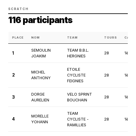
SCRATCH
116 participants
PLACE
NOM
TEAM
TOURS
CATÉ
SEMOULIN
TEAM B.B.L.
1
28
1ère
JOAKIM
HERGNIES
ETOILE
MICHEL
2
CYCLISTE
28
1ère
ANTHONY
FEIGNIES
DORGE
VELO SPRINT
3
28
1ère
AURELIEN
BOUCHAIN
TEAM
MORELLE
4
CYCLISTE -
28
1ère
YOHANN
RAMILLIES