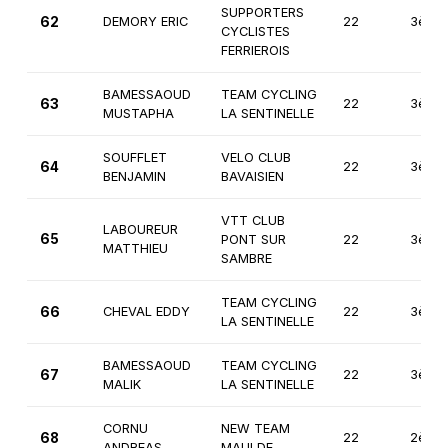
SUPPORTERS
62
DEMORY ERIC
22
3ème
CYCLISTES
FERRIEROIS
BAMESSAOUD
TEAM CYCLING
63
22
3ème
MUSTAPHA
LA SENTINELLE
SOUFFLET
VELO CLUB
64
22
3ème
BENJAMIN
BAVAISIEN
VTT CLUB
LABOUREUR
65
PONT SUR
22
3ème
MATTHIEU
SAMBRE
TEAM CYCLING
66
CHEVAL EDDY
22
3ème
LA SENTINELLE
BAMESSAOUD
TEAM CYCLING
67
22
3ème
MALIK
LA SENTINELLE
CORNU
NEW TEAM
68
22
2ème
ANDREAS
MAULDE