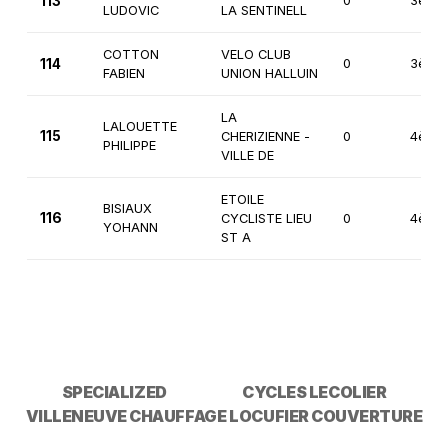
113
0
3ème
LUDOVIC
LA SENTINELL
COTTON
VELO CLUB
114
0
3ème
FABIEN
UNION HALLUIN
LA
LALOUETTE
115
CHERIZIENNE -
0
4ème
PHILIPPE
VILLE DE
ETOILE
BISIAUX
116
CYCLISTE LIEU
0
4ème
YOHANN
ST A
SPECIALIZED
CYCLES LECOLIER
VILLENEUVE CHAUFFAGE
LOCUFIER COUVERTURE