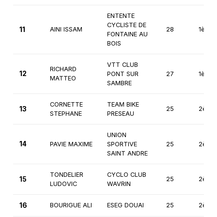
ENTENTE
CYCLISTE DE
11
AINI ISSAM
28
1ère
FONTAINE AU
BOIS
VTT CLUB
RICHARD
12
PONT SUR
27
1ère
MATTEO
SAMBRE
CORNETTE
TEAM BIKE
13
25
2ème
STEPHANE
PRESEAU
UNION
14
PAVIE MAXIME
SPORTIVE
25
2ème
SAINT ANDRE
TONDELIER
CYCLO CLUB
15
25
2ème
LUDOVIC
WAVRIN
16
BOURIGUE ALI
ESEG DOUAI
25
2ème