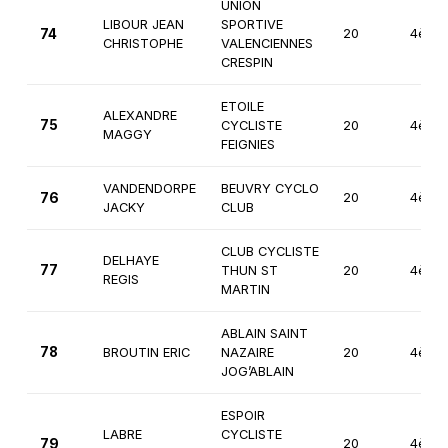
UNION
LIBOUR JEAN
SPORTIVE
74
20
4ème
CHRISTOPHE
VALENCIENNES
CRESPIN
ETOILE
ALEXANDRE
75
CYCLISTE
20
4ème
MAGGY
FEIGNIES
VANDENDORPE
BEUVRY CYCLO
76
20
4ème
JACKY
CLUB
CLUB CYCLISTE
DELHAYE
77
THUN ST
20
4ème
REGIS
MARTIN
ABLAIN SAINT
78
BROUTIN ERIC
NAZAIRE
20
4ème
JOG’ABLAIN
ESPOIR
LABRE
CYCLISTE
79
20
4ème