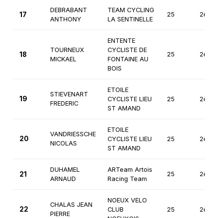
DEBRABANT
TEAM CYCLING
17
25
2ème
ANTHONY
LA SENTINELLE
ENTENTE
TOURNEUX
CYCLISTE DE
18
25
2ème
MICKAEL
FONTAINE AU
BOIS
ETOILE
STIEVENART
19
CYCLISTE LIEU
25
2ème
FREDERIC
ST AMAND
ETOILE
VANDRIESSCHE
20
CYCLISTE LIEU
25
2ème
NICOLAS
ST AMAND
DUHAMEL
ARTeam Artois
21
25
2ème
ARNAUD
Racing Team
NOEUX VELO
CHALAS JEAN
22
CLUB
25
2ème
PIERRE