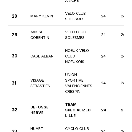
ANICHE
VELO CLUB
28
MARY KEVIN
24
2ème
SOLESMES
AVISSE
VELO CLUB
29
24
2ème
CORENTIN
SOLESMES
NOEUX VELO
30
CASE ALBAN
CLUB
24
2ème
NOEUXOIS
UNION
VISAGE
SPORTIVE
31
24
2ème
SEBASTIEN
VALENCIENNES
CRESPIN
TEAM
DEFOSSE
32
SPECIALIZED
24
2ème
HERVE
LILLE
HUART
CYCLO CLUB
33
24
2ème