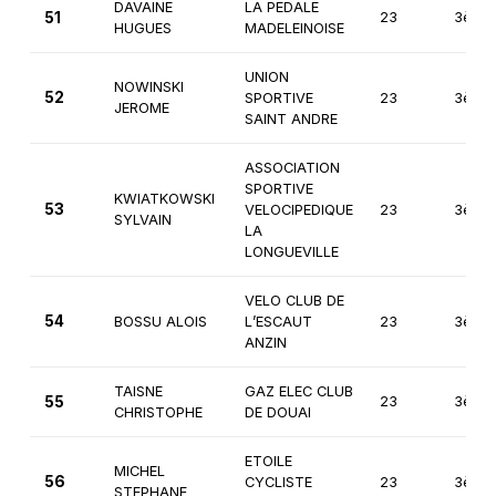
DAVAINE
LA PEDALE
51
23
3ème
HUGUES
MADELEINOISE
UNION
NOWINSKI
52
SPORTIVE
23
3ème
JEROME
SAINT ANDRE
ASSOCIATION
SPORTIVE
KWIATKOWSKI
53
VELOCIPEDIQUE
23
3ème
SYLVAIN
LA
LONGUEVILLE
VELO CLUB DE
54
BOSSU ALOIS
L’ESCAUT
23
3ème
ANZIN
TAISNE
GAZ ELEC CLUB
55
23
3ème
CHRISTOPHE
DE DOUAI
ETOILE
MICHEL
56
CYCLISTE
23
3ème
STEPHANE