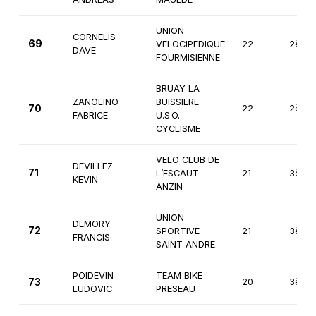
UNION
CORNELIS
69
VELOCIPEDIQUE
22
2ème
DAVE
FOURMISIENNE
BRUAY LA
ZANOLINO
BUISSIERE
70
22
2ème
FABRICE
U.S.O.
CYCLISME
VELO CLUB DE
DEVILLEZ
71
L’ESCAUT
21
3ème
KEVIN
ANZIN
UNION
DEMORY
72
SPORTIVE
21
3ème
FRANCIS
SAINT ANDRE
POIDEVIN
TEAM BIKE
73
20
3ème
LUDOVIC
PRESEAU