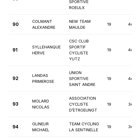
SPORTIVE
ROEULX
COLMANT
NEW TEAM
90
19
4ème
ALEXANDRE
MAULDE
CSC CLUB
SYLLEHANQUE
SPORTIF
91
19
4ème
HERVE
CYCLISTE
YUTZ
UNION
LANDAS
92
SPORTIVE
19
4ème
PRIMEROSE
SAINT ANDRE
ASSOCIATION
MOLARD
93
CYCLISTE
19
3ème
NICOLAS
D’ETROEUNGT
GLINEUR
TEAM CYCLING
94
19
3ème
MICHAEL
LA SENTINELLE