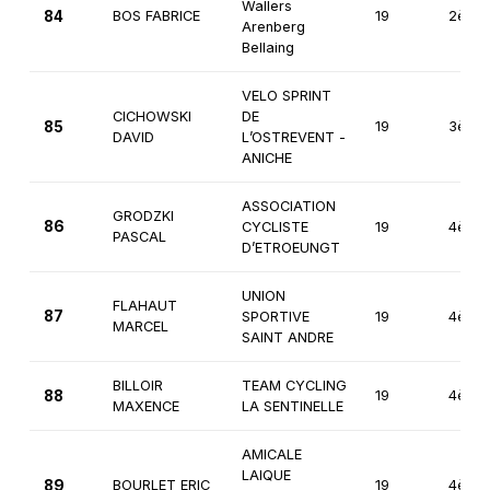
Wallers
84
BOS FABRICE
19
2ème
Arenberg
Bellaing
VELO SPRINT
CICHOWSKI
DE
85
19
3ème
DAVID
L’OSTREVENT -
ANICHE
ASSOCIATION
GRODZKI
86
CYCLISTE
19
4ème
PASCAL
D’ETROEUNGT
UNION
FLAHAUT
87
SPORTIVE
19
4ème
MARCEL
SAINT ANDRE
BILLOIR
TEAM CYCLING
88
19
4ème
MAXENCE
LA SENTINELLE
AMICALE
LAIQUE
89
BOURLET ERIC
19
4ème