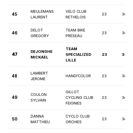
MEULEMANS
VELO CLUB
45
23
3ème
LAURENT
RETHELOIS
DELOT
TEAM BIKE
46
23
3ème
GREGORY
PRESEAU
TEAM
DEJONGHE
47
SPECIALIZED
23
3ème
MICKAEL
LILLE
LAMBERT
48
HANDI’COLOR
23
3ème
JEROME
GILLOT
COULON
49
CYCLING CLUB
23
3ème
SYLVAIN
FEIGNIES
DANNA
CYCLO CLUB
50
23
3ème
MATTHIEU
ORCHIES