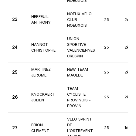
NOEUXOIS
NOEUX VELO
HERFEUIL
23
CLUB
25
2ème
ANTHONY
NOEUXOIS
UNION
HANNOT
SPORTIVE
24
25
2ème
CHRISTOPHE
VALENCIENNES
CRESPIN
MARTINEZ
NEW TEAM
25
25
2ème
JEROME
MAULDE
TEAM
KNOCKAERT
CYCLISTE
26
25
2ème
JULIEN
PROVINOIS -
PROVIN
VELO SPRINT
BRION
DE
27
25
1ère
CLEMENT
L’OSTREVENT -