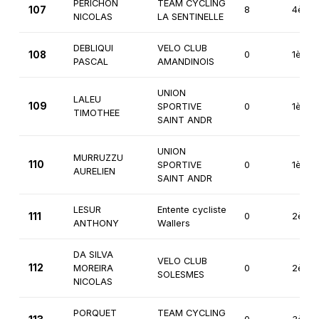
PERICHON
TEAM CYCLING
107
8
4ème
NICOLAS
LA SENTINELLE
DEBLIQUI
VELO CLUB
108
0
1ère
PASCAL
AMANDINOIS
UNION
LALEU
109
SPORTIVE
0
1ère
TIMOTHEE
SAINT ANDR
UNION
MURRUZZU
110
SPORTIVE
0
1ère
AURELIEN
SAINT ANDR
LESUR
Entente cycliste
111
0
2ème
ANTHONY
Wallers
DA SILVA
VELO CLUB
112
MOREIRA
0
2ème
SOLESMES
NICOLAS
PORQUET
TEAM CYCLING