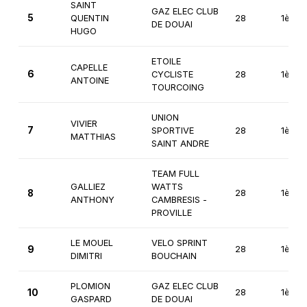
SAINT
GAZ ELEC CLUB
5
QUENTIN
28
1ère
DE DOUAI
HUGO
ETOILE
CAPELLE
6
CYCLISTE
28
1ère
ANTOINE
TOURCOING
UNION
VIVIER
7
SPORTIVE
28
1ère
MATTHIAS
SAINT ANDRE
TEAM FULL
GALLIEZ
WATTS
8
28
1ère
ANTHONY
CAMBRESIS -
PROVILLE
LE MOUEL
VELO SPRINT
9
28
1ère
DIMITRI
BOUCHAIN
PLOMION
GAZ ELEC CLUB
10
28
1ère
GASPARD
DE DOUAI