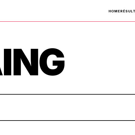
HOME
RÉSUL
ING