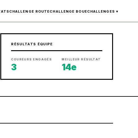
TATS
CHALLENGE ROUTE
CHALLENGE BOUE
CHALLENGES ▾
RÉSULTATS ÉQUIPE
COUREURS ENGAGÉS
MEILLEUR RÉSULTAT
3
14e