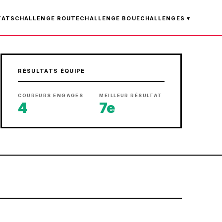
TATS
CHALLENGE ROUTE
CHALLENGE BOUE
CHALLENGES ▾
RÉSULTATS ÉQUIPE
COUREURS ENGAGÉS
MEILLEUR RÉSULTAT
4
7e