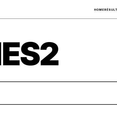
HOME
RÉSUL
IES2