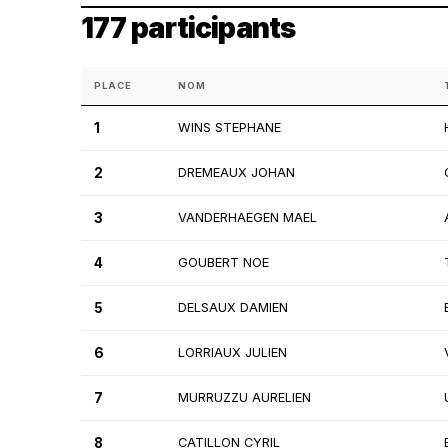
177 participants
PLACE
NOM
1
WINS STEPHANE
2
DREMEAUX JOHAN
3
VANDERHAEGEN MAEL
4
GOUBERT NOE
5
DELSAUX DAMIEN
6
LORRIAUX JULIEN
7
MURRUZZU AURELIEN
8
CATILLON CYRIL