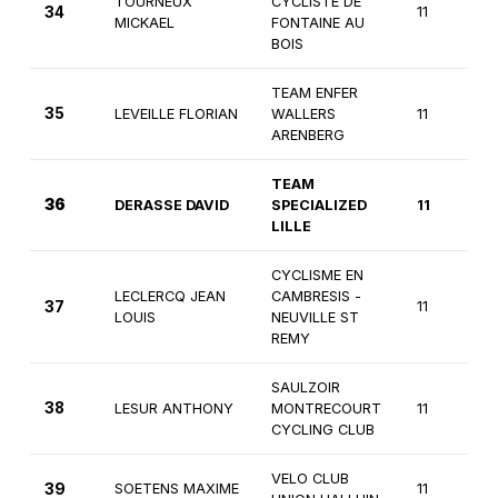
TOURNEUX
CYCLISTE DE
34
11
MICKAEL
FONTAINE AU
BOIS
TEAM ENFER
35
LEVEILLE FLORIAN
WALLERS
11
ARENBERG
TEAM
36
DERASSE DAVID
SPECIALIZED
11
LILLE
CYCLISME EN
LECLERCQ JEAN
CAMBRESIS -
37
11
LOUIS
NEUVILLE ST
REMY
SAULZOIR
38
LESUR ANTHONY
MONTRECOURT
11
CYCLING CLUB
VELO CLUB
39
SOETENS MAXIME
11