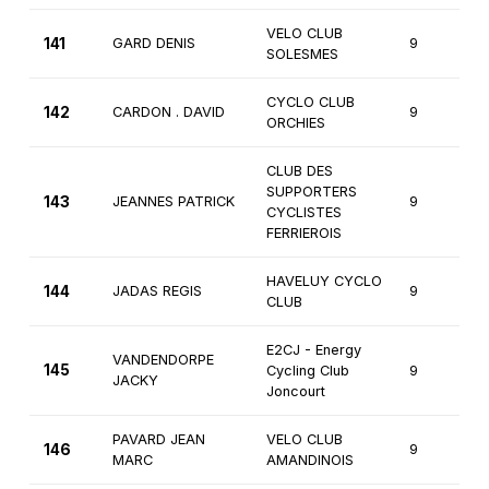
VELO CLUB
141
GARD DENIS
9
SOLESMES
CYCLO CLUB
142
CARDON . DAVID
9
ORCHIES
CLUB DES
SUPPORTERS
143
JEANNES PATRICK
9
CYCLISTES
FERRIEROIS
HAVELUY CYCLO
144
JADAS REGIS
9
CLUB
E2CJ - Energy
VANDENDORPE
145
Cycling Club
9
JACKY
Joncourt
PAVARD JEAN
VELO CLUB
146
9
MARC
AMANDINOIS