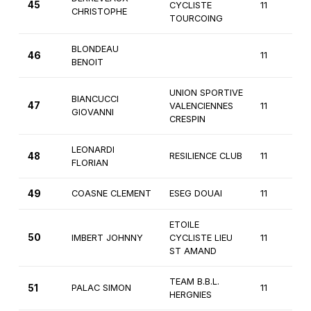
45
CYCLISTE
11
CHRISTOPHE
TOURCOING
BLONDEAU
46
11
BENOIT
UNION SPORTIVE
BIANCUCCI
47
VALENCIENNES
11
GIOVANNI
CRESPIN
LEONARDI
48
RESILIENCE CLUB
11
FLORIAN
49
COASNE CLEMENT
ESEG DOUAI
11
ETOILE
50
IMBERT JOHNNY
CYCLISTE LIEU
11
ST AMAND
TEAM B.B.L.
51
PALAC SIMON
11
HERGNIES