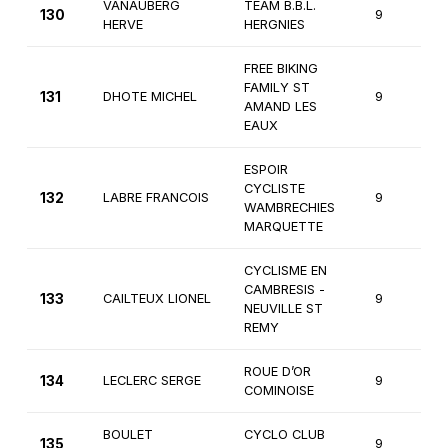
VANAUBERG
TEAM B.B.L.
130
9
HERVE
HERGNIES
FREE BIKING
FAMILY ST
131
DHOTE MICHEL
9
AMAND LES
EAUX
ESPOIR
CYCLISTE
132
LABRE FRANCOIS
9
WAMBRECHIES
MARQUETTE
CYCLISME EN
CAMBRESIS -
133
CAILTEUX LIONEL
9
NEUVILLE ST
REMY
ROUE D’OR
134
LECLERC SERGE
9
COMINOISE
BOULET
CYCLO CLUB
135
9