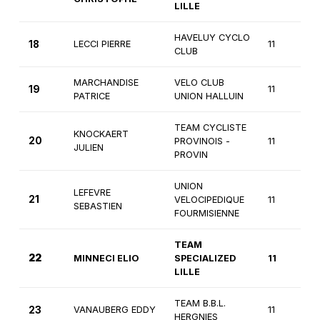
LILLE
HAVELUY CYCLO
18
LECCI PIERRE
11
CLUB
MARCHANDISE
VELO CLUB
19
11
PATRICE
UNION HALLUIN
TEAM CYCLISTE
KNOCKAERT
20
PROVINOIS -
11
JULIEN
PROVIN
UNION
LEFEVRE
21
VELOCIPEDIQUE
11
SEBASTIEN
FOURMISIENNE
TEAM
22
MINNECI ELIO
SPECIALIZED
11
LILLE
TEAM B.B.L.
23
VANAUBERG EDDY
11
HERGNIES