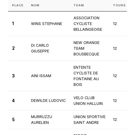
PLACE
NOM
TEAM
TOURS
ASSOCIATION
1
WINS STEPHANE
CYCLISTE
12
BELLAINGEOISE
NEW ORANGE
DI CARLO
2
TEAM
12
GIUSEPPE
BOUSBECQUE
ENTENTE
CYCLISTE DE
3
AINI ISSAM
12
FONTAINE AU
BOIS
VELO CLUB
4
DEWILDE LUDOVIC
12
UNION HALLUIN
MURRUZZU
UNION SPORTIVE
5
12
AURELIEN
SAINT ANDRE