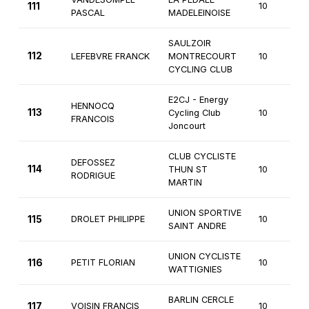
111
10
PASCAL
MADELEINOISE
SAULZOIR
112
LEFEBVRE FRANCK
MONTRECOURT
10
CYCLING CLUB
E2CJ - Energy
HENNOCQ
113
Cycling Club
10
FRANCOIS
Joncourt
CLUB CYCLISTE
DEFOSSEZ
114
THUN ST
10
RODRIGUE
MARTIN
UNION SPORTIVE
115
DROLET PHILIPPE
10
SAINT ANDRE
UNION CYCLISTE
116
PETIT FLORIAN
10
WATTIGNIES
BARLIN CERCLE
117
VOISIN FRANCIS
10