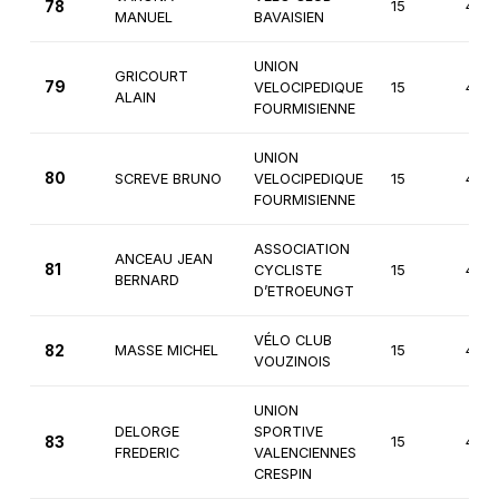
78
15
4èm
MANUEL
BAVAISIEN
UNION
GRICOURT
79
VELOCIPEDIQUE
15
4èm
ALAIN
FOURMISIENNE
UNION
80
SCREVE BRUNO
VELOCIPEDIQUE
15
4èm
FOURMISIENNE
ASSOCIATION
ANCEAU JEAN
81
CYCLISTE
15
4èm
BERNARD
D’ETROEUNGT
VÉLO CLUB
82
MASSE MICHEL
15
4èm
VOUZINOIS
UNION
DELORGE
SPORTIVE
83
15
4èm
FREDERIC
VALENCIENNES
CRESPIN