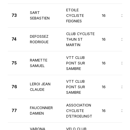
ETOILE
SART
73
CYCLISTE
16
3èm
SEBASTIEN
FEIGNIES
CLUB CYCLISTE
DEFOSSEZ
74
THUN ST
16
3èm
RODRIGUE
MARTIN
VTT CLUB
RAMETTE
75
PONT SUR
16
3èm
SAMUEL
SAMBRE
VTT CLUB
LEROI JEAN
76
PONT SUR
16
3èm
CLAUDE
SAMBRE
ASSOCIATION
FAUCONNIER
77
CYCLISTE
16
3èm
DAMIEN
D’ETROEUNGT
VARONA
VELO CLUB