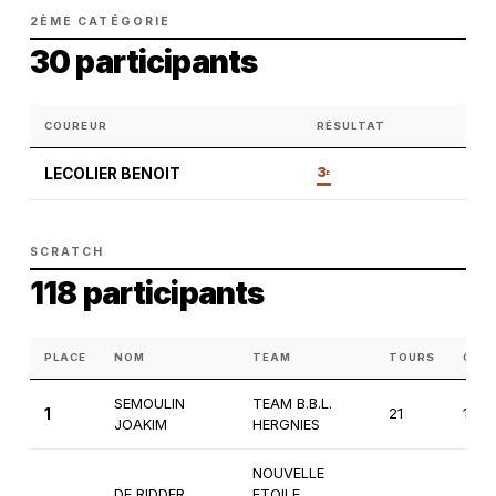
2ÈME CATÉGORIE
30 participants
COUREUR
RÉSULTAT
3
LECOLIER BENOIT
E
SCRATCH
118 participants
PLACE
NOM
TEAM
TOURS
CAT
SEMOULIN
TEAM B.B.L.
1
21
1ère
JOAKIM
HERGNIES
NOUVELLE
DE RIDDER
ETOILE