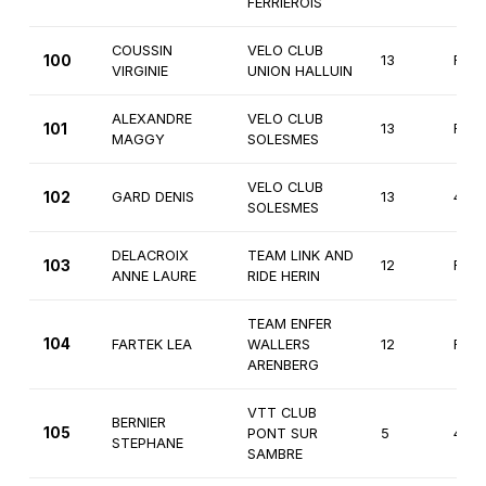
FERRIEROIS
COUSSIN
VELO CLUB
100
13
Fémi
VIRGINIE
UNION HALLUIN
ALEXANDRE
VELO CLUB
101
13
Fémi
MAGGY
SOLESMES
VELO CLUB
102
GARD DENIS
13
4èm
SOLESMES
DELACROIX
TEAM LINK AND
103
12
Fémi
ANNE LAURE
RIDE HERIN
TEAM ENFER
104
FARTEK LEA
WALLERS
12
Fémi
ARENBERG
VTT CLUB
BERNIER
105
PONT SUR
5
4èm
STEPHANE
SAMBRE