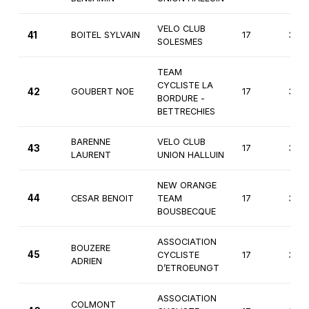
VELO CLUB
41
BOITEL SYLVAIN
17
3èm
SOLESMES
TEAM
CYCLISTE LA
42
GOUBERT NOE
17
3èm
BORDURE -
BETTRECHIES
BARENNE
VELO CLUB
43
17
3èm
LAURENT
UNION HALLUIN
NEW ORANGE
44
CESAR BENOIT
TEAM
17
3èm
BOUSBECQUE
ASSOCIATION
BOUZERE
45
CYCLISTE
17
3èm
ADRIEN
D’ETROEUNGT
ASSOCIATION
COLMONT