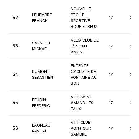
NOUVELLE
LEHEMBRE
ETOILE
52
17
3èm
FRANCK
SPORTIVE
BOUE ETREUX
VELO CLUB DE
SARNELLI
53
L’ESCAUT
17
3èm
MICKAEL
ANZIN
ENTENTE
DUMONT
CYCLISTE DE
54
17
3èm
SEBASTIEN
FONTAINE AU
BOIS
VTT SAINT
BEUDIN
55
AMAND LES
17
3èm
FREDERIC
EAUX
VTT CLUB
LAGNEAU
56
PONT SUR
17
3èm
PASCAL
SAMBRE