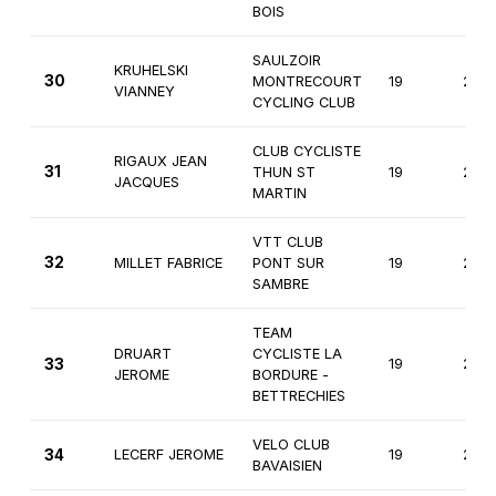
BOIS
SAULZOIR
KRUHELSKI
30
MONTRECOURT
19
2èm
VIANNEY
CYCLING CLUB
CLUB CYCLISTE
RIGAUX JEAN
31
THUN ST
19
2èm
JACQUES
MARTIN
VTT CLUB
32
MILLET FABRICE
PONT SUR
19
2èm
SAMBRE
TEAM
DRUART
CYCLISTE LA
33
19
2èm
JEROME
BORDURE -
BETTRECHIES
VELO CLUB
34
LECERF JEROME
19
2èm
BAVAISIEN