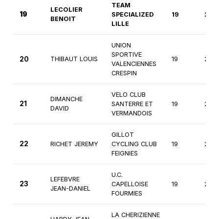
TEAM
LECOLIER
19
SPECIALIZED
19
2èm
BENOIT
LILLE
UNION
SPORTIVE
20
THIBAUT LOUIS
19
2èm
VALENCIENNES
CRESPIN
VELO CLUB
DIMANCHE
21
SANTERRE ET
19
2èm
DAVID
VERMANDOIS
GILLOT
22
RICHET JEREMY
CYCLING CLUB
19
2èm
FEIGNIES
U.C.
LEFEBVRE
23
CAPELLOISE
19
2èm
JEAN-DANIEL
FOURMIES
LA CHERIZIENNE