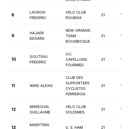
LACROIX
VELO CLUB
8
21
1ère
FREDERIC
ROUBAIX
NEW ORANGE
HAJAER
9
TEAM
21
1ère
EDGARD
BOUSBECQUE
U.C.
GOUTEAU
10
CAPELLOISE
21
1ère
FREDERIC
FOURMIES
CLUB DES
SUPPORTERS
11
WINS ALEXIS
21
1ère
CYCLISTES
FERRIEROIS
MARECHAL
VELO CLUB
12
21
1ère
GUILLAUME
SOLESMES
MAERTENS
13
U. S. HAM
21
1ère