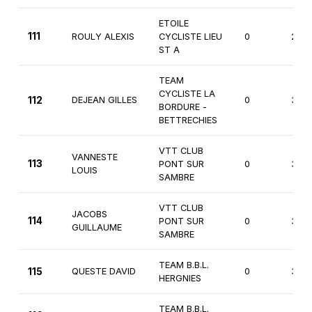
ETOILE
111
ROULY ALEXIS
CYCLISTE LIEU
0
2èm
ST A
TEAM
CYCLISTE LA
112
DEJEAN GILLES
0
3èm
BORDURE -
BETTRECHIES
VTT CLUB
VANNESTE
113
PONT SUR
0
3èm
LOUIS
SAMBRE
VTT CLUB
JACOBS
114
PONT SUR
0
3èm
GUILLAUME
SAMBRE
TEAM B.B.L.
115
QUESTE DAVID
0
3èm
HERGNIES
TEAM B.B.L.