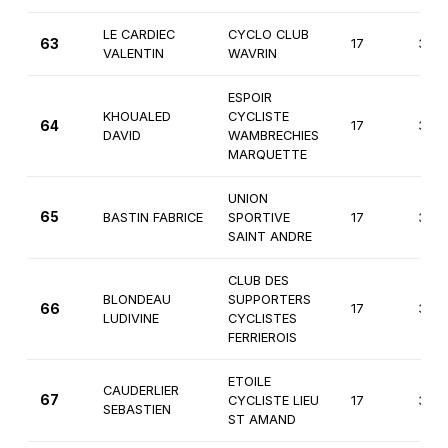
LE CARDIEC
CYCLO CLUB
63
17
3èm
VALENTIN
WAVRIN
ESPOIR
KHOUALED
CYCLISTE
64
17
3èm
DAVID
WAMBRECHIES
MARQUETTE
UNION
65
BASTIN FABRICE
SPORTIVE
17
3èm
SAINT ANDRE
CLUB DES
BLONDEAU
SUPPORTERS
66
17
3èm
LUDIVINE
CYCLISTES
FERRIEROIS
ETOILE
CAUDERLIER
67
CYCLISTE LIEU
17
3èm
SEBASTIEN
ST AMAND