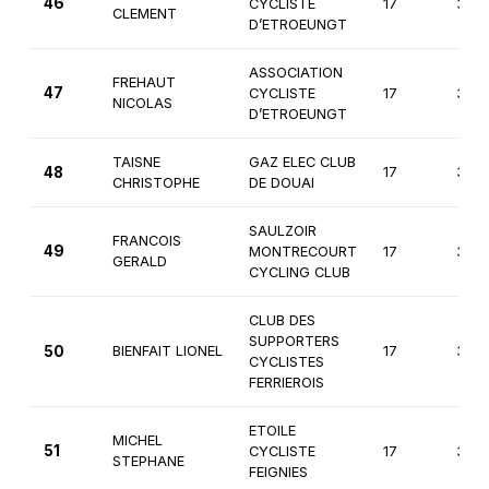
46
CYCLISTE
17
3èm
CLEMENT
D’ETROEUNGT
ASSOCIATION
FREHAUT
47
CYCLISTE
17
3èm
NICOLAS
D’ETROEUNGT
TAISNE
GAZ ELEC CLUB
48
17
3èm
CHRISTOPHE
DE DOUAI
SAULZOIR
FRANCOIS
49
MONTRECOURT
17
3èm
GERALD
CYCLING CLUB
CLUB DES
SUPPORTERS
50
BIENFAIT LIONEL
17
3èm
CYCLISTES
FERRIEROIS
ETOILE
MICHEL
51
CYCLISTE
17
3èm
STEPHANE
FEIGNIES