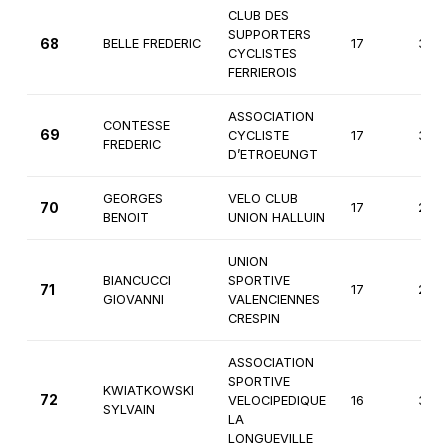
CLUB DES
SUPPORTERS
68
BELLE FREDERIC
17
3èm
CYCLISTES
FERRIEROIS
ASSOCIATION
CONTESSE
69
CYCLISTE
17
3èm
FREDERIC
D’ETROEUNGT
GEORGES
VELO CLUB
70
17
2èm
BENOIT
UNION HALLUIN
UNION
BIANCUCCI
SPORTIVE
71
17
2èm
GIOVANNI
VALENCIENNES
CRESPIN
ASSOCIATION
SPORTIVE
KWIATKOWSKI
72
VELOCIPEDIQUE
16
3èm
SYLVAIN
LA
LONGUEVILLE