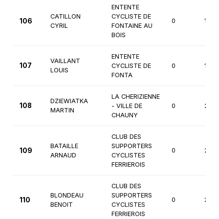
ENTENTE
CATILLON
CYCLISTE DE
106
0
1ère
CYRIL
FONTAINE AU
BOIS
ENTENTE
VAILLANT
107
CYCLISTE DE
0
1ère
LOUIS
FONTA
LA CHERIZIENNE
DZIEWIATKA
108
- VILLE DE
0
2èm
MARTIN
CHAUNY
CLUB DES
BATAILLE
SUPPORTERS
109
0
2èm
ARNAUD
CYCLISTES
FERRIEROIS
CLUB DES
BLONDEAU
SUPPORTERS
110
0
2èm
BENOIT
CYCLISTES
FERRIEROIS