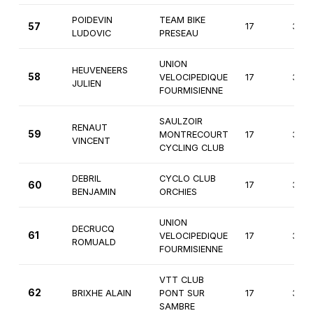
POIDEVIN
TEAM BIKE
57
17
3èm
LUDOVIC
PRESEAU
UNION
HEUVENEERS
58
VELOCIPEDIQUE
17
3èm
JULIEN
FOURMISIENNE
SAULZOIR
RENAUT
59
MONTRECOURT
17
3èm
VINCENT
CYCLING CLUB
DEBRIL
CYCLO CLUB
60
17
3èm
BENJAMIN
ORCHIES
UNION
DECRUCQ
61
VELOCIPEDIQUE
17
3èm
ROMUALD
FOURMISIENNE
VTT CLUB
62
BRIXHE ALAIN
PONT SUR
17
3èm
SAMBRE