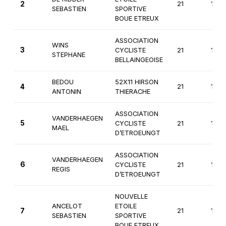
2
21
1ère
SEBASTIEN
SPORTIVE
BOUE ETREUX
ASSOCIATION
WINS
3
CYCLISTE
21
1ère
STEPHANE
BELLAINGEOISE
BEDOU
52X11 HIRSON
4
21
1ère
ANTONIN
THIERACHE
ASSOCIATION
VANDERHAEGEN
5
CYCLISTE
21
1ère
MAEL
D’ETROEUNGT
ASSOCIATION
VANDERHAEGEN
6
CYCLISTE
21
1ère
REGIS
D’ETROEUNGT
NOUVELLE
ANCELOT
ETOILE
7
21
1ère
SEBASTIEN
SPORTIVE
BOUE ETREUX