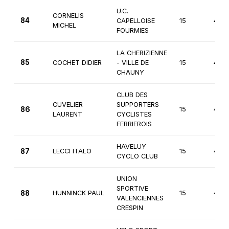
U.C.
CORNELIS
84
CAPELLOISE
15
4èm
MICHEL
FOURMIES
LA CHERIZIENNE
85
COCHET DIDIER
- VILLE DE
15
4èm
CHAUNY
CLUB DES
CUVELIER
SUPPORTERS
86
15
4èm
LAURENT
CYCLISTES
FERRIEROIS
HAVELUY
87
LECCI ITALO
15
4èm
CYCLO CLUB
UNION
SPORTIVE
88
HUNNINCK PAUL
15
4èm
VALENCIENNES
CRESPIN