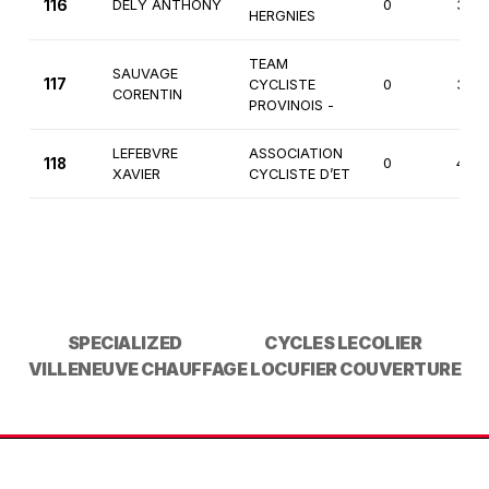
116
DELY ANTHONY
0
3èm
HERGNIES
TEAM
SAUVAGE
117
CYCLISTE
0
3èm
CORENTIN
PROVINOIS -
LEFEBVRE
ASSOCIATION
118
0
4èm
XAVIER
CYCLISTE D’ET
SPECIALIZED
CYCLES LECOLIER
VILLENEUVE CHAUFFAGE
LOCUFIER COUVERTURE