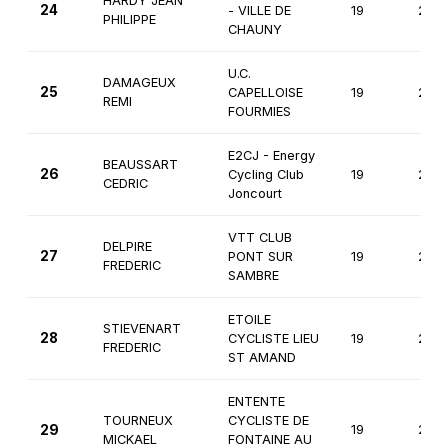
HARDY JEAN
24
- VILLE DE
19
2èm
PHILIPPE
CHAUNY
U.C.
DAMAGEUX
25
CAPELLOISE
19
2èm
REMI
FOURMIES
E2CJ - Energy
BEAUSSART
26
Cycling Club
19
2èm
CEDRIC
Joncourt
VTT CLUB
DELPIRE
27
PONT SUR
19
2èm
FREDERIC
SAMBRE
ETOILE
STIEVENART
28
CYCLISTE LIEU
19
2èm
FREDERIC
ST AMAND
ENTENTE
TOURNEUX
CYCLISTE DE
29
19
2èm
MICKAEL
FONTAINE AU