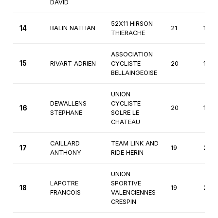
DAVID
52X11 HIRSON
14
BALIN NATHAN
21
1ère
THIERACHE
ASSOCIATION
15
RIVART ADRIEN
CYCLISTE
20
1ère
BELLAINGEOISE
UNION
DEWALLENS
CYCLISTE
16
20
1ère
STEPHANE
SOLRE LE
CHATEAU
CAILLARD
TEAM LINK AND
17
19
2èm
ANTHONY
RIDE HERIN
UNION
LAPOTRE
SPORTIVE
18
19
2èm
FRANCOIS
VALENCIENNES
CRESPIN