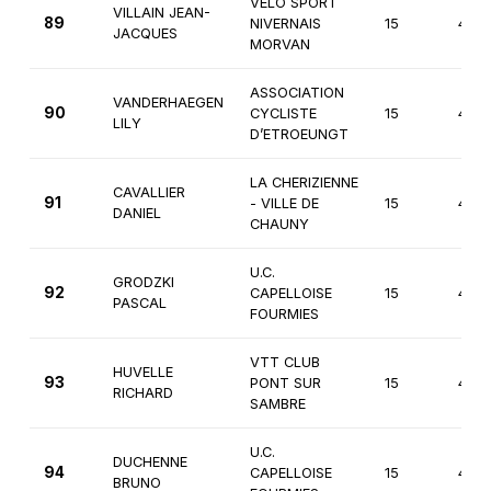
VELO SPORT
VILLAIN JEAN-
89
NIVERNAIS
15
4èm
JACQUES
MORVAN
ASSOCIATION
VANDERHAEGEN
90
CYCLISTE
15
4èm
LILY
D’ETROEUNGT
LA CHERIZIENNE
CAVALLIER
91
- VILLE DE
15
4èm
DANIEL
CHAUNY
U.C.
GRODZKI
92
CAPELLOISE
15
4èm
PASCAL
FOURMIES
VTT CLUB
HUVELLE
93
PONT SUR
15
4èm
RICHARD
SAMBRE
U.C.
DUCHENNE
94
CAPELLOISE
15
4èm
BRUNO