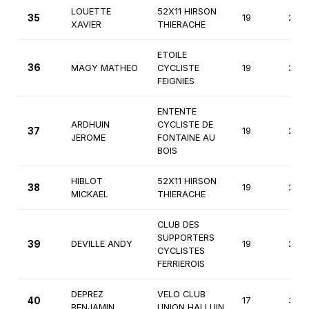
LOUETTE
52X11 HIRSON
35
19
2èm
XAVIER
THIERACHE
ETOILE
36
MAGY MATHEO
CYCLISTE
19
2èm
FEIGNIES
ENTENTE
ARDHUIN
CYCLISTE DE
37
19
2èm
JEROME
FONTAINE AU
BOIS
HIBLOT
52X11 HIRSON
38
19
2èm
MICKAEL
THIERACHE
CLUB DES
SUPPORTERS
39
DEVILLE ANDY
19
2èm
CYCLISTES
FERRIEROIS
DEPREZ
VELO CLUB
40
17
3èm
BENJAMIN
UNION HALLUIN