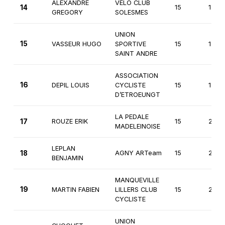
ALEXANDRE
VELO CLUB
14
15
1ère
GREGORY
SOLESMES
UNION
15
VASSEUR HUGO
SPORTIVE
15
1ère
SAINT ANDRE
ASSOCIATION
16
DEPIL LOUIS
CYCLISTE
15
1ère
D’ETROEUNGT
LA PEDALE
17
ROUZE ERIK
15
2èm
MADELEINOISE
LEPLAN
18
AGNY ARTeam
15
2èm
BENJAMIN
MANQUEVILLE
19
MARTIN FABIEN
LILLERS CLUB
15
2èm
CYCLISTE
UNION