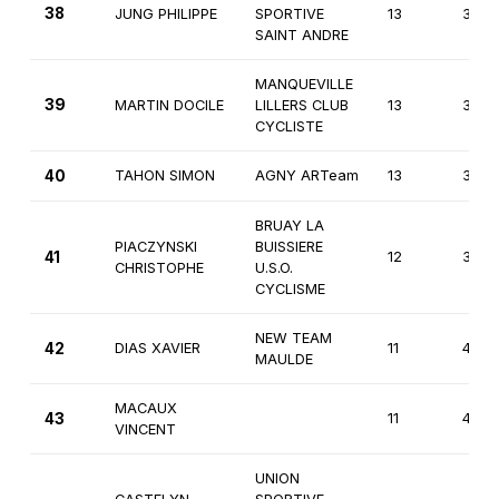
38
JUNG PHILIPPE
SPORTIVE
13
3èm
SAINT ANDRE
MANQUEVILLE
39
MARTIN DOCILE
LILLERS CLUB
13
3èm
CYCLISTE
40
TAHON SIMON
AGNY ARTeam
13
3èm
BRUAY LA
PIACZYNSKI
BUISSIERE
41
12
3èm
CHRISTOPHE
U.S.O.
CYCLISME
NEW TEAM
42
DIAS XAVIER
11
4èm
MAULDE
MACAUX
43
11
4èm
VINCENT
UNION