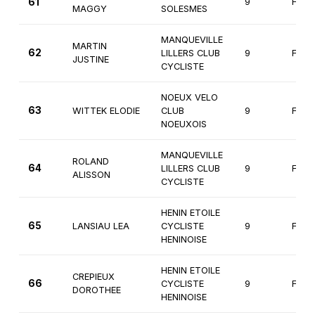
61
9
Fémi
MAGGY
SOLESMES
MANQUEVILLE
MARTIN
62
LILLERS CLUB
9
Fémi
JUSTINE
CYCLISTE
NOEUX VELO
63
WITTEK ELODIE
CLUB
9
Fémi
NOEUXOIS
MANQUEVILLE
ROLAND
64
LILLERS CLUB
9
Fémi
ALISSON
CYCLISTE
HENIN ETOILE
65
LANSIAU LEA
CYCLISTE
9
Fémi
HENINOISE
HENIN ETOILE
CREPIEUX
66
CYCLISTE
9
Fémi
DOROTHEE
HENINOISE