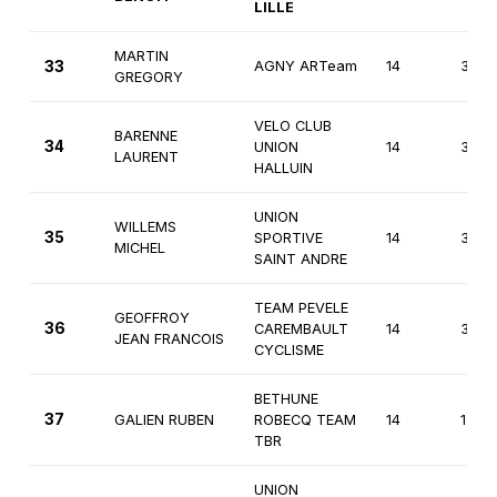
LILLE
MARTIN
33
AGNY ARTeam
14
3èm
GREGORY
VELO CLUB
BARENNE
34
UNION
14
3èm
LAURENT
HALLUIN
UNION
WILLEMS
35
SPORTIVE
14
3èm
MICHEL
SAINT ANDRE
TEAM PEVELE
GEOFFROY
36
CAREMBAULT
14
3èm
JEAN FRANCOIS
CYCLISME
BETHUNE
37
GALIEN RUBEN
ROBECQ TEAM
14
1ère
TBR
UNION