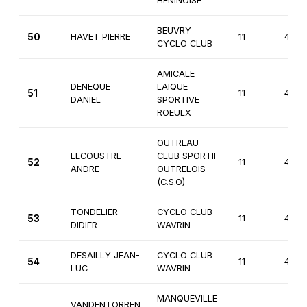
HENINOISE
BEUVRY
50
HAVET PIERRE
11
4èm
CYCLO CLUB
AMICALE
DENEQUE
LAIQUE
51
11
4èm
DANIEL
SPORTIVE
ROEULX
OUTREAU
LECOUSTRE
CLUB SPORTIF
52
11
4èm
ANDRE
OUTRELOIS
(C.S.O)
TONDELIER
CYCLO CLUB
53
11
4èm
DIDIER
WAVRIN
DESAILLY JEAN-
CYCLO CLUB
54
11
4èm
LUC
WAVRIN
MANQUEVILLE
VANDENTORREN