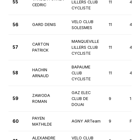
55
LILLERS CLUB
11
4èm
CEDRIC
CYCLISTE
VELO CLUB
56
GARD DENIS
11
4èm
SOLESMES
MANQUEVILLE
CARTON
57
LILLERS CLUB
11
4èm
PATRICK
CYCLISTE
BAPAUME
HACHIN
58
CLUB
11
4èm
ARNAUD
CYCLISTE
GAZ ELEC
ZAWODA
59
CLUB DE
9
1ère
ROMAN
DOUAI
PAYEN
60
AGNY ARTeam
9
Fémi
MATHILDE
ALEXANDRE
VELO CLUB