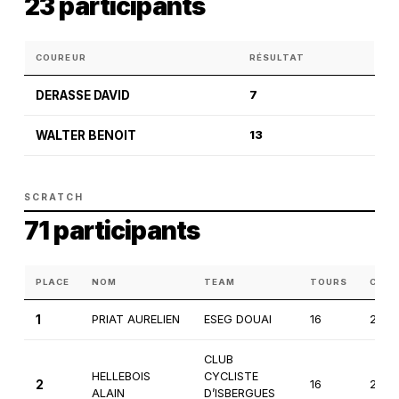
23 participants
COUREUR
RÉSULTAT
DERASSE DAVID
7
WALTER BENOIT
13
SCRATCH
71 participants
PLACE
NOM
TEAM
TOURS
CATÉ
1
PRIAT AURELIEN
ESEG DOUAI
16
2èm
CLUB
HELLEBOIS
CYCLISTE
2
16
2èm
ALAIN
D’ISBERGUES