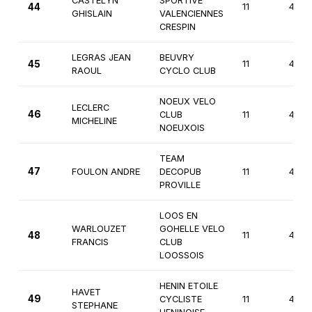
CASTELYN
SPORTIVE
44
11
4èm
GHISLAIN
VALENCIENNES
CRESPIN
LEGRAS JEAN
BEUVRY
45
11
4èm
RAOUL
CYCLO CLUB
NOEUX VELO
LECLERC
46
CLUB
11
4èm
MICHELINE
NOEUXOIS
TEAM
47
FOULON ANDRE
DECOPUB
11
4èm
PROVILLE
LOOS EN
WARLOUZET
GOHELLE VELO
48
11
4èm
FRANCIS
CLUB
LOOSSOIS
HENIN ETOILE
HAVET
49
CYCLISTE
11
4èm
STEPHANE