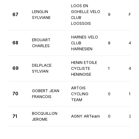
LOOS EN
LENGLIN
GOHELLE VELO
67
9
Fémi
SYLVIANE
CLUB
LOOSSOIS
HARNES VELO
EROUART
68
CLUB
8
4èm
CHARLES
HARNESIEN
HENIN ETOILE
DELPLACE
69
CYCLISTE
1
4èm
SYLVIAN
HENINOISE
ARTOIS
GOBERT JEAN
70
CYCLING
0
1ère
FRANCOIS
TEAM
BOCQUILLON
71
AGNY ARTeam
0
3èm
JEROME