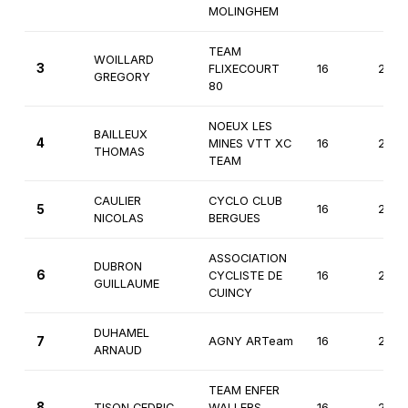
MOLINGHEM
TEAM
WOILLARD
3
FLIXECOURT
16
2èm
GREGORY
80
NOEUX LES
BAILLEUX
4
MINES VTT XC
16
2èm
THOMAS
TEAM
CAULIER
CYCLO CLUB
5
16
2èm
NICOLAS
BERGUES
ASSOCIATION
DUBRON
6
CYCLISTE DE
16
2èm
GUILLAUME
CUINCY
DUHAMEL
7
AGNY ARTeam
16
2èm
ARNAUD
TEAM ENFER
8
TISON CEDRIC
WALLERS
16
2èm