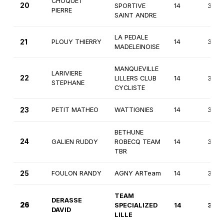
CHOQUET
20
SPORTIVE
14
3èm
PIERRE
SAINT ANDRE
LA PEDALE
21
PLOUY THIERRY
14
3èm
MADELEINOISE
MANQUEVILLE
LARIVIERE
22
LILLERS CLUB
14
3èm
STEPHANE
CYCLISTE
23
PETIT MATHEO
WATTIGNIES
14
3èm
BETHUNE
24
GALIEN RUDDY
ROBECQ TEAM
14
3èm
TBR
25
FOULON RANDY
AGNY ARTeam
14
3èm
TEAM
DERASSE
26
SPECIALIZED
14
3èm
DAVID
LILLE