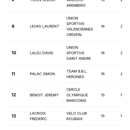
ARENBERG
UNION
SPORTIVE
9
LEVAS LAURENT
16
2èm
VALENCIENNES
CRESPIN
UNION
10
LALEU DAVID
SPORTIVE
16
2èm
SAINT ANDRE
TEAM B.B.L.
11
PALAC SIMON
16
2èm
HERGNIES
CERCLE
12
BENOIT JEREMY
OLYMPIQUE
15
1ère
MARCOING
LACROIX
VELO CLUB
13
15
1ère
FREDERIC
ROUBAIX