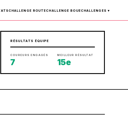
TATS
CHALLENGE ROUTE
CHALLENGE BOUE
CHALLENGES ▾
RÉSULTATS ÉQUIPE
COUREURS ENGAGÉS
MEILLEUR RÉSULTAT
7
15e