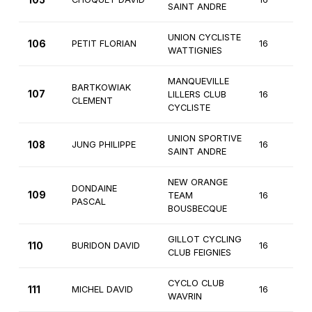
105
SAINT ANDRE
UNION CYCLISTE
106
PETIT FLORIAN
16
3
WATTIGNIES
MANQUEVILLE
BARTKOWIAK
107
LILLERS CLUB
16
3
CLEMENT
CYCLISTE
UNION SPORTIVE
108
JUNG PHILIPPE
16
3
SAINT ANDRE
NEW ORANGE
DONDAINE
109
TEAM
16
3
PASCAL
BOUSBECQUE
GILLOT CYCLING
110
BURIDON DAVID
16
3
CLUB FEIGNIES
CYCLO CLUB
111
MICHEL DAVID
16
3
WAVRIN