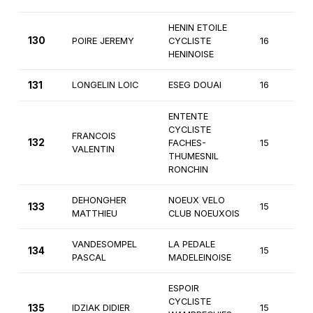
HENIN ETOILE
130
POIRE JEREMY
CYCLISTE
16
2
HENINOISE
131
LONGELIN LOIC
ESEG DOUAI
16
3
ENTENTE
CYCLISTE
FRANCOIS
132
FACHES-
15
3
VALENTIN
THUMESNIL
RONCHIN
DEHONGHER
NOEUX VELO
133
15
3
MATTHIEU
CLUB NOEUXOIS
VANDESOMPEL
LA PEDALE
134
15
2
PASCAL
MADELEINOISE
ESPOIR
CYCLISTE
135
IDZIAK DIDIER
15
3