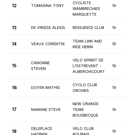
CYCLISTE
12
TOMASINA TONY
19
1
WAMBRECHIES
MARQUETTE
13
DE VREESE ALEXIS
RESILIENCE CLUB
19
1
TEAM LINK AND
14
VEAUX CORENTIN
19
1
RIDE HERIN
VELO SPRINT DE
CANONNE
15
L’OSTREVENT -
19
1
STEVEN
AUBERCHICOURT
CYCLO CLUB
16
DOYEN MATHIS
19
1
ORCHIES
NEW ORANGE
17
NAMANE STEVE
TEAM
19
1
BOUSBECQUE
DELEPLACE
VELO CLUB
18
19
1
HADRIEN
ROUBAIX