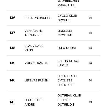
WAMBRECHIES
MARQUETTE
CYCLO CLUB
136
BURIDON RACHEL
14
2
ORCHIES
VERHAEGHE
LINSELLES
137
14
3
ALEXANDRE
CYCLISME
BEAUVISAGE
138
ESEG DOUAI
14
3
YANN
BARLIN CERCLE
139
VOISIN FRANCIS
14
3
LAIQUE
HENIN ETOILE
140
LEFBVRE FABIEN
CYCLISTE
14
3
HENINOISE
OUTREAU CLUB
LECOUSTRE
SPORTIF
141
13
4
ANDRE
OUTRELOIS