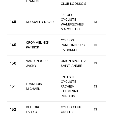
FRANCIS
CLUB LOOSSOIS
ESPOIR
CYCLISTE
148
KHOUALED DAVID
13
4
WAMBRECHIES
MARQUETTE
CYCLOS
CROMMELINCK
149
RANDONNEURS
13
4
PATRICK
LA BASSEE
VANDENDORPE
UNION SPORTIVE
150
13
4
JACKY
SAINT ANDRE
ENTENTE
CYCLISTE
FRANCOIS
151
FACHES-
13
4
MICHAEL
THUMESNIL
RONCHIN
DELFORGE
CYCLO CLUB
152
13
4
FABRICE
ORCHIES