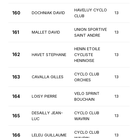
HAVELUY CYCLO
160
DOCHNIAK DAVID
13
4
CLUB
UNION SPORTIVE
161
MALLET DAVID
13
4
SAINT ANDRE
HENIN ETOILE
162
HAVET STEPHANE
CYCLISTE
13
4
HENINOISE
CYCLO CLUB
163
CAVALLA GILLES
13
4
ORCHIES
VELO SPRINT
164
LOISY PIERRE
13
4
BOUCHAIN
DESAILLY JEAN-
CYCLO CLUB
165
13
4
LUC
WAVRIN
CYCLO CLUB
166
LELEU GUILLAUME
13
4