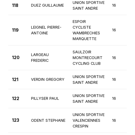
UNION SPORTIVE
118
DUEZ GUILLAUME
16
3
SAINT ANDRE
ESPOIR
LEIGNEL PIERRE-
CYCLISTE
119
16
3
ANTOINE
WAMBRECHIES
MARQUETTE
SAULZOIR
LARGEAU
120
MONTRECOURT
16
3
FREDERIC
CYCLING CLUB
UNION SPORTIVE
121
VERDIN GREGORY
16
3
SAINT ANDRE
UNION SPORTIVE
122
PILLYSER PAUL
16
3
SAINT ANDRE
UNION SPORTIVE
123
ODENT STEPHANE
VALENCIENNES
16
3
CRESPIN