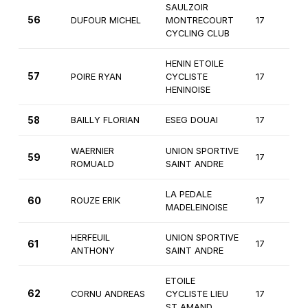
SAULZOIR
56
DUFOUR MICHEL
MONTRECOURT
17
2
CYCLING CLUB
HENIN ETOILE
57
POIRE RYAN
CYCLISTE
17
2
HENINOISE
58
BAILLY FLORIAN
ESEG DOUAI
17
2
WAERNIER
UNION SPORTIVE
59
17
2
ROMUALD
SAINT ANDRE
LA PEDALE
60
ROUZE ERIK
17
2
MADELEINOISE
HERFEUIL
UNION SPORTIVE
61
17
2
ANTHONY
SAINT ANDRE
ETOILE
62
CORNU ANDREAS
CYCLISTE LIEU
17
2
ST AMAND