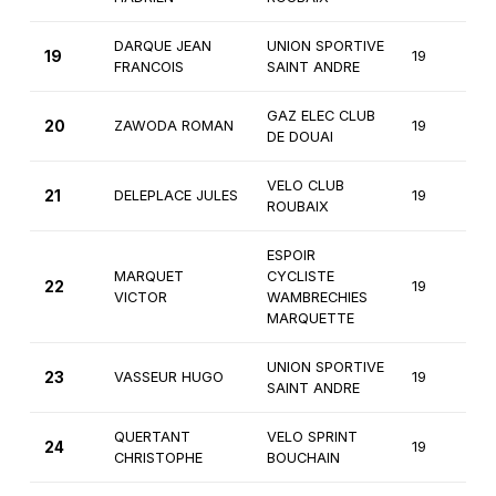
DARQUE JEAN
UNION SPORTIVE
19
19
1
FRANCOIS
SAINT ANDRE
GAZ ELEC CLUB
20
ZAWODA ROMAN
19
1
DE DOUAI
VELO CLUB
21
DELEPLACE JULES
19
1
ROUBAIX
ESPOIR
MARQUET
CYCLISTE
22
19
1
VICTOR
WAMBRECHIES
MARQUETTE
UNION SPORTIVE
23
VASSEUR HUGO
19
1
SAINT ANDRE
QUERTANT
VELO SPRINT
24
19
1
CHRISTOPHE
BOUCHAIN