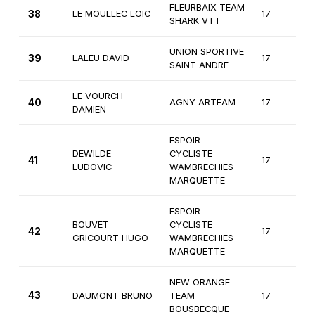
FLEURBAIX TEAM
38
LE MOULLEC LOIC
17
2
SHARK VTT
UNION SPORTIVE
39
LALEU DAVID
17
2
SAINT ANDRE
LE VOURCH
40
AGNY ARTEAM
17
2
DAMIEN
ESPOIR
DEWILDE
CYCLISTE
41
17
2
LUDOVIC
WAMBRECHIES
MARQUETTE
ESPOIR
BOUVET
CYCLISTE
42
17
2
GRICOURT HUGO
WAMBRECHIES
MARQUETTE
NEW ORANGE
43
DAUMONT BRUNO
TEAM
17
2
BOUSBECQUE