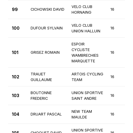
VELO CLUB
99
CICHOWSKI DAVID
16
3
HORNAING
VELO CLUB
100
DUFOUR SYLVAIN
16
3
UNION HALLUIN
ESPOIR
CYCLISTE
101
GRISEZ ROMAIN
16
3
WAMBRECHIES
MARQUETTE
TRAUET
ARTOIS CYCLING
102
16
3
GUILLAUME
TEAM
BOUTONNE
UNION SPORTIVE
103
16
3
FREDERIC
SAINT ANDRE
NEW TEAM
104
DRUART PASCAL
16
3
MAULDE
UNION SPORTIVE
CHOQUET DAVID
16
3