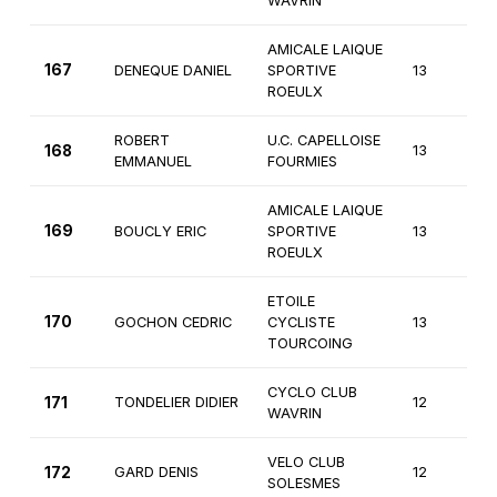
WAVRIN
AMICALE LAIQUE
167
DENEQUE DANIEL
SPORTIVE
13
4
ROEULX
ROBERT
U.C. CAPELLOISE
168
13
4
EMMANUEL
FOURMIES
AMICALE LAIQUE
169
BOUCLY ERIC
SPORTIVE
13
4
ROEULX
ETOILE
170
GOCHON CEDRIC
CYCLISTE
13
4
TOURCOING
CYCLO CLUB
171
TONDELIER DIDIER
12
4
WAVRIN
VELO CLUB
172
GARD DENIS
12
4
SOLESMES