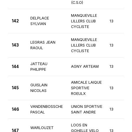
(C.S.O)
MANQUEVILLE
DELPLACE
142
LILLERS CLUB
13
4
SYLVIAN
CYCLISTE
MANQUEVILLE
LEGRAS JEAN
143
LILLERS CLUB
13
4
RAOUL
CYCLISTE
JATTEAU
144
AGNY ARTEAM
13
4
PHILIPPE
AMICALE LAIQUE
GUISLAIN
145
SPORTIVE
13
4
NICOLAS
ROEULX
VANDENBOSSCHE
UNION SPORTIVE
146
13
4
PASCAL
SAINT ANDRE
LOOS EN
WARLOUZET
147
GOHELLE VELO
13
4