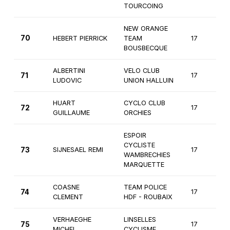
TOURCOING
NEW ORANGE
70
HEBERT PIERRICK
TEAM
17
2
BOUSBECQUE
ALBERTINI
VELO CLUB
71
17
2
LUDOVIC
UNION HALLUIN
HUART
CYCLO CLUB
72
17
2
GUILLAUME
ORCHIES
ESPOIR
CYCLISTE
73
SIJNESAEL REMI
17
2
WAMBRECHIES
MARQUETTE
COASNE
TEAM POLICE
74
17
2
CLEMENT
HDF - ROUBAIX
VERHAEGHE
LINSELLES
75
17
2
MICHEL
CYCLISME