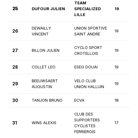
TEAM
25
DUFOUR JULIEN
SPECIALIZED
19
1
LILLE
DEWAILLY
UNION SPORTIVE
26
19
1
VINCENT
SAINT ANDRE
CYCLO SPORT
27
BILLON JULIEN
19
1
CROTELLOIS
28
COLLET LEO
ESEG DOUAI
19
1
BEEUWSAERT
VELO CLUB
29
19
1
AUGUSTIN
UNION HALLUIN
30
TANJON BRUNO
ECVA
18
1
CLUB DES
SUPPORTERS
31
WINS ALEXIS
17
2
CYCLISTES
FERRIEROIS