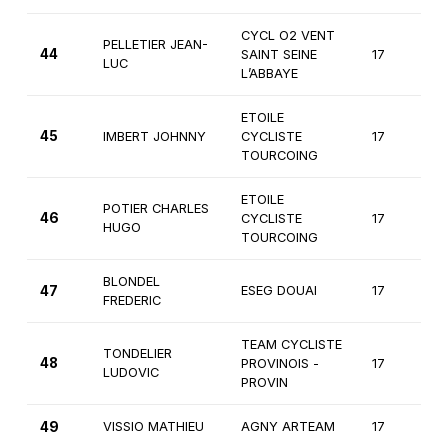
CYCL O2 VENT
PELLETIER JEAN-
44
SAINT SEINE
17
2
LUC
L’ABBAYE
ETOILE
45
IMBERT JOHNNY
CYCLISTE
17
2
TOURCOING
ETOILE
POTIER CHARLES
46
CYCLISTE
17
2
HUGO
TOURCOING
BLONDEL
47
ESEG DOUAI
17
2
FREDERIC
TEAM CYCLISTE
TONDELIER
48
PROVINOIS -
17
2
LUDOVIC
PROVIN
49
VISSIO MATHIEU
AGNY ARTEAM
17
2