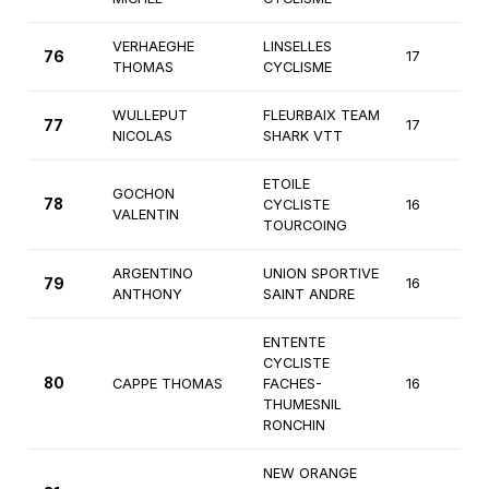
VERHAEGHE
LINSELLES
76
17
2
THOMAS
CYCLISME
WULLEPUT
FLEURBAIX TEAM
77
17
2
NICOLAS
SHARK VTT
ETOILE
GOCHON
78
CYCLISTE
16
2
VALENTIN
TOURCOING
ARGENTINO
UNION SPORTIVE
79
16
3
ANTHONY
SAINT ANDRE
ENTENTE
CYCLISTE
80
CAPPE THOMAS
FACHES-
16
3
THUMESNIL
RONCHIN
NEW ORANGE