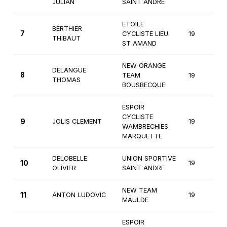
JULIAN
SAINT ANDRE
ETOILE
BERTHIER
7
CYCLISTE LIEU
19
1
THIBAUT
ST AMAND
NEW ORANGE
DELANGUE
8
TEAM
19
1
THOMAS
BOUSBECQUE
ESPOIR
CYCLISTE
9
JOLIS CLEMENT
19
1
WAMBRECHIES
MARQUETTE
DELOBELLE
UNION SPORTIVE
10
19
1
OLIVIER
SAINT ANDRE
NEW TEAM
11
ANTON LUDOVIC
19
1
MAULDE
ESPOIR