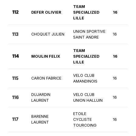
TEAM
112
DEFER OLIVIER
SPECIALIZED
16
LILLE
UNION SPORTIVE
113
CHOQUET JULIEN
16
3
SAINT ANDRE
TEAM
114
MOULIN FELIX
SPECIALIZED
16
LILLE
VELO CLUB
115
CARON FABRICE
16
3
AMANDINOIS
DUJARDIN
VELO CLUB
116
16
3
LAURENT
UNION HALLUIN
ETOILE
BARENNE
117
CYCLISTE
16
3
LAURENT
TOURCOING