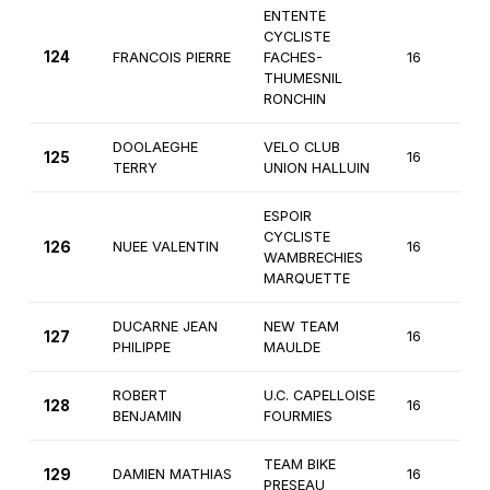
ENTENTE
CYCLISTE
124
FRANCOIS PIERRE
FACHES-
16
3
THUMESNIL
RONCHIN
DOOLAEGHE
VELO CLUB
125
16
3
TERRY
UNION HALLUIN
ESPOIR
CYCLISTE
126
NUEE VALENTIN
16
3
WAMBRECHIES
MARQUETTE
DUCARNE JEAN
NEW TEAM
127
16
3
PHILIPPE
MAULDE
ROBERT
U.C. CAPELLOISE
128
16
3
BENJAMIN
FOURMIES
TEAM BIKE
129
DAMIEN MATHIAS
16
3
PRESEAU