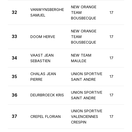
NEW ORANGE
VANWYNSBERGHE
32
TEAM
17
2
SAMUEL
BOUSBECQUE
NEW ORANGE
33
DOOM HERVE
TEAM
17
2
BOUSBECQUE
VAAST JEAN
NEW TEAM
34
17
2
SEBASTIEN
MAULDE
CHALAS JEAN
UNION SPORTIVE
35
17
2
PIERRE
SAINT ANDRE
UNION SPORTIVE
36
DEURBROECK KRIS
17
2
SAINT ANDRE
UNION SPORTIVE
37
CREPEL FLORIAN
VALENCIENNES
17
2
CRESPIN