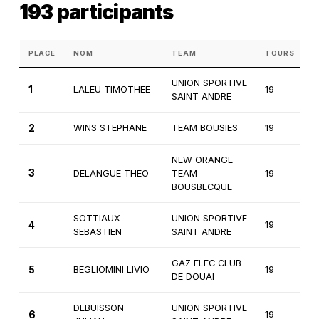
193 participants
PLACE
NOM
TEAM
TOURS
C
UNION SPORTIVE
1
LALEU TIMOTHEE
19
1
SAINT ANDRE
2
WINS STEPHANE
TEAM BOUSIES
19
1
NEW ORANGE
3
DELANGUE THEO
TEAM
19
1
BOUSBECQUE
SOTTIAUX
UNION SPORTIVE
4
19
1
SEBASTIEN
SAINT ANDRE
GAZ ELEC CLUB
5
BEGLIOMINI LIVIO
19
1
DE DOUAI
DEBUISSON
UNION SPORTIVE
6
19
1