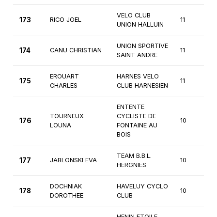
VELO CLUB
173
RICO JOEL
11
4
UNION HALLUIN
UNION SPORTIVE
174
CANU CHRISTIAN
11
4
SAINT ANDRE
EROUART
HARNES VELO
175
11
4
CHARLES
CLUB HARNESIEN
ENTENTE
TOURNEUX
CYCLISTE DE
176
10
F
LOUNA
FONTAINE AU
BOIS
TEAM B.B.L.
177
JABLONSKI EVA
10
F
HERGNIES
DOCHNIAK
HAVELUY CYCLO
178
10
F
DOROTHEE
CLUB
HENIN ETOILE