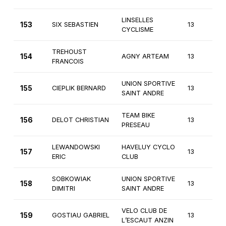
LINSELLES
153
SIX SEBASTIEN
13
4
CYCLISME
TREHOUST
154
AGNY ARTEAM
13
4
FRANCOIS
UNION SPORTIVE
155
CIEPLIK BERNARD
13
4
SAINT ANDRE
TEAM BIKE
156
DELOT CHRISTIAN
13
4
PRESEAU
LEWANDOWSKI
HAVELUY CYCLO
157
13
4
ERIC
CLUB
SOBKOWIAK
UNION SPORTIVE
158
13
4
DIMITRI
SAINT ANDRE
VELO CLUB DE
159
GOSTIAU GABRIEL
13
4
L’ESCAUT ANZIN