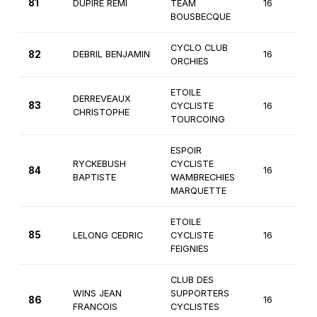
81
DUPIRE REMI
TEAM
16
2
BOUSBECQUE
CYCLO CLUB
82
DEBRIL BENJAMIN
16
3
ORCHIES
ETOILE
DERREVEAUX
83
CYCLISTE
16
2
CHRISTOPHE
TOURCOING
ESPOIR
RYCKEBUSH
CYCLISTE
84
16
3
BAPTISTE
WAMBRECHIES
MARQUETTE
ETOILE
85
LELONG CEDRIC
CYCLISTE
16
3
FEIGNIES
CLUB DES
WINS JEAN
SUPPORTERS
86
16
3
FRANCOIS
CYCLISTES