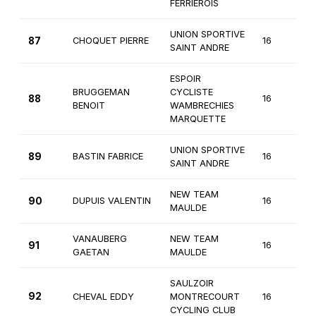
FERRIEROIS
UNION SPORTIVE
87
CHOQUET PIERRE
16
3
SAINT ANDRE
ESPOIR
BRUGGEMAN
CYCLISTE
88
16
3
BENOIT
WAMBRECHIES
MARQUETTE
UNION SPORTIVE
89
BASTIN FABRICE
16
3
SAINT ANDRE
NEW TEAM
90
DUPUIS VALENTIN
16
3
MAULDE
VANAUBERG
NEW TEAM
91
16
3
GAETAN
MAULDE
SAULZOIR
92
CHEVAL EDDY
MONTRECOURT
16
3
CYCLING CLUB