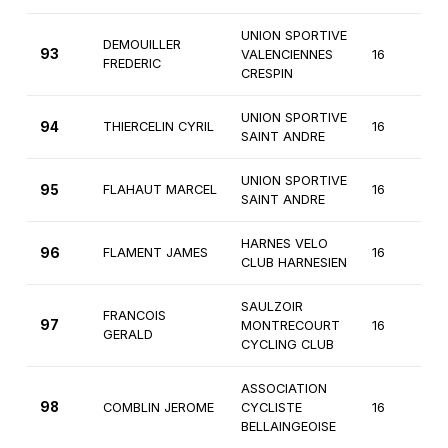
UNION SPORTIVE
DEMOUILLER
93
VALENCIENNES
16
3
FREDERIC
CRESPIN
UNION SPORTIVE
94
THIERCELIN CYRIL
16
3
SAINT ANDRE
UNION SPORTIVE
95
FLAHAUT MARCEL
16
3
SAINT ANDRE
HARNES VELO
96
FLAMENT JAMES
16
3
CLUB HARNESIEN
SAULZOIR
FRANCOIS
97
MONTRECOURT
16
3
GERALD
CYCLING CLUB
ASSOCIATION
98
COMBLIN JEROME
CYCLISTE
16
3
BELLAINGEOISE