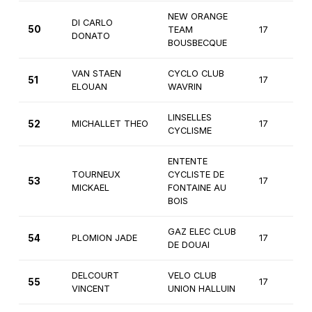
NEW ORANGE
DI CARLO
50
TEAM
17
2
DONATO
BOUSBECQUE
VAN STAEN
CYCLO CLUB
51
17
2
ELOUAN
WAVRIN
LINSELLES
52
MICHALLET THEO
17
2
CYCLISME
ENTENTE
TOURNEUX
CYCLISTE DE
53
17
2
MICKAEL
FONTAINE AU
BOIS
GAZ ELEC CLUB
54
PLOMION JADE
17
2
DE DOUAI
DELCOURT
VELO CLUB
55
17
2
VINCENT
UNION HALLUIN