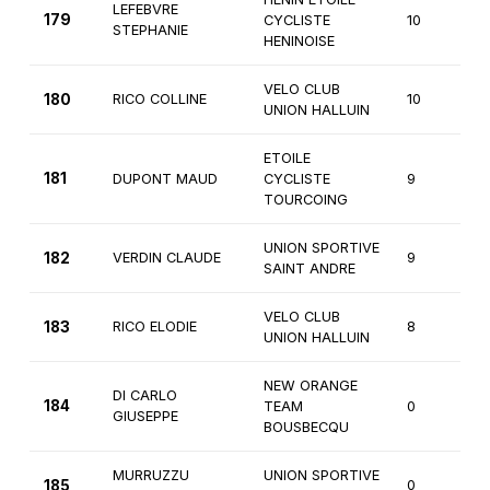
LEFEBVRE
179
CYCLISTE
10
F
STEPHANIE
HENINOISE
VELO CLUB
180
RICO COLLINE
10
F
UNION HALLUIN
ETOILE
181
DUPONT MAUD
CYCLISTE
9
F
TOURCOING
UNION SPORTIVE
182
VERDIN CLAUDE
9
F
SAINT ANDRE
VELO CLUB
183
RICO ELODIE
8
F
UNION HALLUIN
NEW ORANGE
DI CARLO
184
TEAM
0
1
GIUSEPPE
BOUSBECQU
MURRUZZU
UNION SPORTIVE
185
0
1