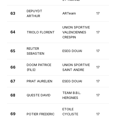
DEPUYDT
63
ARTeam
17
2
ARTHUR
UNION SPORTIVE
64
TRIOLO FLORENT
VALENCIENNES
17
2
CRESPIN
REUTER
65
ESEG DOUAI
17
2
SEBASTIEN
DOOM PATRICE
UNION SPORTIVE
66
17
2
(FILS)
SAINT ANDRE
67
PRIAT AURELIEN
ESEG DOUAI
17
2
TEAM B.B.L.
68
QUESTE DAVID
17
2
HERGNIES
ETOILE
69
POTIER FREDERIC
CYCLISTE
17
2