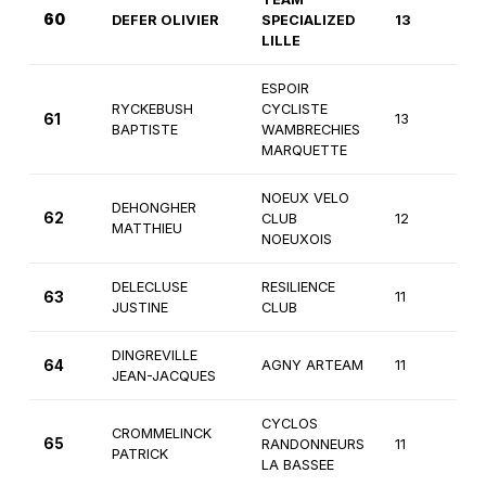
60
DEFER OLIVIER
SPECIALIZED
13
3
LILLE
ESPOIR
RYCKEBUSH
CYCLISTE
61
13
3
BAPTISTE
WAMBRECHIES
MARQUETTE
NOEUX VELO
DEHONGHER
62
CLUB
12
3
MATTHIEU
NOEUXOIS
DELECLUSE
RESILIENCE
63
11
4
JUSTINE
CLUB
DINGREVILLE
64
AGNY ARTEAM
11
4
JEAN-JACQUES
CYCLOS
CROMMELINCK
65
RANDONNEURS
11
4
PATRICK
LA BASSEE