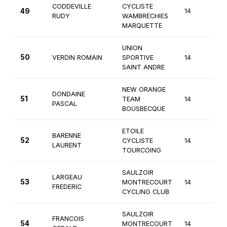
CODDEVILLE
CYCLISTE
49
14
3
RUDY
WAMBRECHIES
MARQUETTE
UNION
50
VERDIN ROMAIN
SPORTIVE
14
3
SAINT ANDRE
NEW ORANGE
DONDAINE
51
TEAM
14
3
PASCAL
BOUSBECQUE
ETOILE
BARENNE
52
CYCLISTE
14
3
LAURENT
TOURCOING
SAULZOIR
LARGEAU
53
MONTRECOURT
14
3
FREDERIC
CYCLING CLUB
SAULZOIR
FRANCOIS
54
MONTRECOURT
14
3