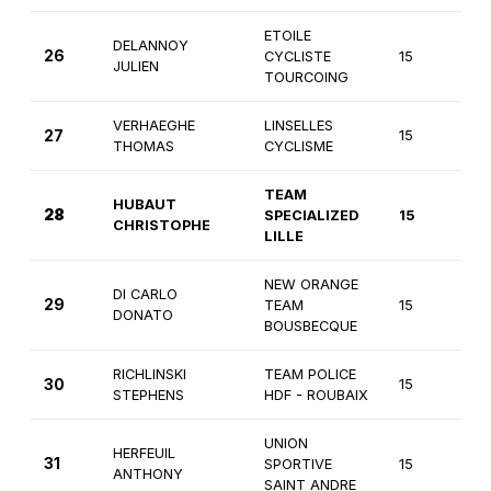
ETOILE
DELANNOY
26
CYCLISTE
15
2
JULIEN
TOURCOING
VERHAEGHE
LINSELLES
27
15
2
THOMAS
CYCLISME
TEAM
HUBAUT
28
SPECIALIZED
15
2
CHRISTOPHE
LILLE
NEW ORANGE
DI CARLO
29
TEAM
15
2
DONATO
BOUSBECQUE
RICHLINSKI
TEAM POLICE
30
15
2
STEPHENS
HDF - ROUBAIX
UNION
HERFEUIL
31
SPORTIVE
15
2
ANTHONY
SAINT ANDRE