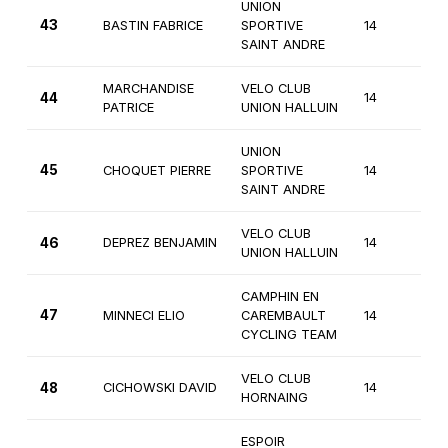
UNION
43
BASTIN FABRICE
SPORTIVE
14
3
SAINT ANDRE
MARCHANDISE
VELO CLUB
44
14
3
PATRICE
UNION HALLUIN
UNION
45
CHOQUET PIERRE
SPORTIVE
14
3
SAINT ANDRE
VELO CLUB
46
DEPREZ BENJAMIN
14
3
UNION HALLUIN
CAMPHIN EN
47
MINNECI ELIO
CAREMBAULT
14
3
CYCLING TEAM
VELO CLUB
48
CICHOWSKI DAVID
14
3
HORNAING
ESPOIR