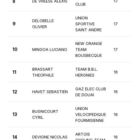
8
DE VREESE ALEXIS
17
1è
CLUB
UNION
DELOBELLE
9
SPORTIVE
17
1è
OLIVIER
SAINT ANDRE
NEW ORANGE
10
MINGOA LUCIANO
TEAM
17
1è
BOUSBECQUE
BRASSART
TEAM B.B.L.
11
16
1è
THEOPHILE
HERGNIES
GAZ ELEC CLUB
12
HAVET SEBASTIEN
16
1è
DE DOUAI
UNION
BUGNICOURT
13
VELOCIPEDIQUE
16
1è
CYRIL
FOURMISIENNE
ARTOIS
14
DEVIGNE NICOLAS
16
1è