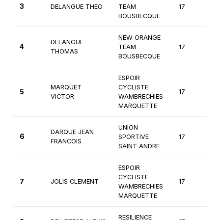
3
DELANGUE THEO
TEAM
17
1è
BOUSBECQUE
NEW ORANGE
DELANGUE
4
TEAM
17
1è
THOMAS
BOUSBECQUE
ESPOIR
MARQUET
CYCLISTE
5
17
1è
VICTOR
WAMBRECHIES
MARQUETTE
UNION
DARQUE JEAN
6
SPORTIVE
17
1è
FRANCOIS
SAINT ANDRE
ESPOIR
CYCLISTE
7
JOLIS CLEMENT
17
1è
WAMBRECHIES
MARQUETTE
RESILIENCE