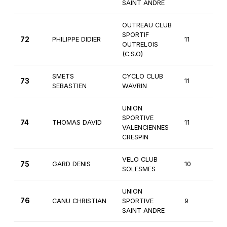
SAINT ANDRE
OUTREAU CLUB
SPORTIF
72
PHILIPPE DIDIER
11
4
OUTRELOIS
(C.S.O)
SMETS
CYCLO CLUB
73
11
4
SEBASTIEN
WAVRIN
UNION
SPORTIVE
74
THOMAS DAVID
11
3
VALENCIENNES
CRESPIN
VELO CLUB
75
GARD DENIS
10
4
SOLESMES
UNION
76
CANU CHRISTIAN
SPORTIVE
9
4
SAINT ANDRE