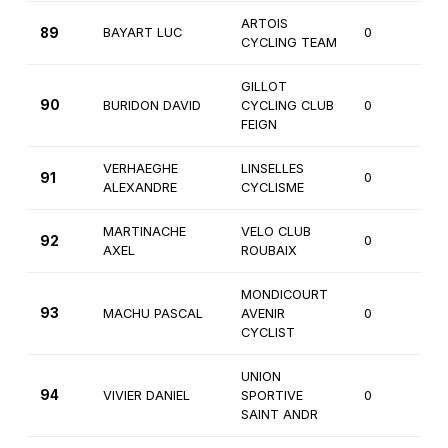
ARTOIS
89
BAYART LUC
0
3
CYCLING TEAM
GILLOT
90
BURIDON DAVID
CYCLING CLUB
0
3
FEIGN
VERHAEGHE
LINSELLES
91
0
3
ALEXANDRE
CYCLISME
MARTINACHE
VELO CLUB
92
0
3
AXEL
ROUBAIX
MONDICOURT
93
MACHU PASCAL
AVENIR
0
4
CYCLIST
UNION
94
VIVIER DANIEL
SPORTIVE
0
4
SAINT ANDR