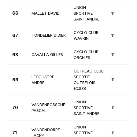
UNION
66
MALLET DAVID
SPORTIVE
11
4
SAINT ANDRE
CYCLO CLUB
67
TONDELIER DIDIER
11
4
WAVRIN
CYCLO CLUB
68
CAVALLA GILLES
11
4
ORCHIES
OUTREAU CLUB
LECOUSTRE
SPORTIF
69
11
4
ANDRE
OUTRELOIS
(C.S.O)
UNION
VANDENBOSSCHE
70
SPORTIVE
11
4
PASCAL
SAINT ANDRE
UNION
VANDENDORPE
71
SPORTIVE
11
4
JACKY