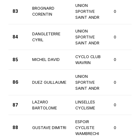
UNION
BROGNARD
83
SPORTIVE
0
3
CORENTIN
SAINT ANDR
UNION
DANGLETERRE
84
SPORTIVE
0
3
CYRIL
SAINT ANDR
CYCLO CLUB
85
MICHEL DAVID
0
3
WAVRIN
UNION
86
DUEZ GUILLAUME
SPORTIVE
0
3
SAINT ANDR
LAZARO
LINSELLES
87
0
3
BARTOLOME
CYCLISME
ESPOIR
88
GUSTAVE DIMITRI
CYCLISTE
0
3
WAMBRECHI