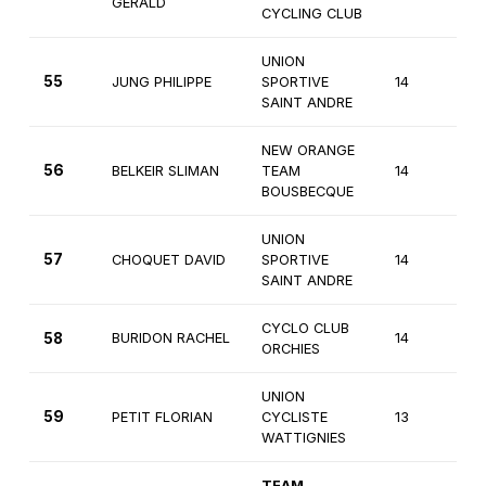
GERALD
CYCLING CLUB
UNION
55
JUNG PHILIPPE
SPORTIVE
14
3
SAINT ANDRE
NEW ORANGE
56
BELKEIR SLIMAN
TEAM
14
2
BOUSBECQUE
UNION
57
CHOQUET DAVID
SPORTIVE
14
2
SAINT ANDRE
CYCLO CLUB
58
BURIDON RACHEL
14
2
ORCHIES
UNION
59
PETIT FLORIAN
CYCLISTE
13
3
WATTIGNIES
TEAM