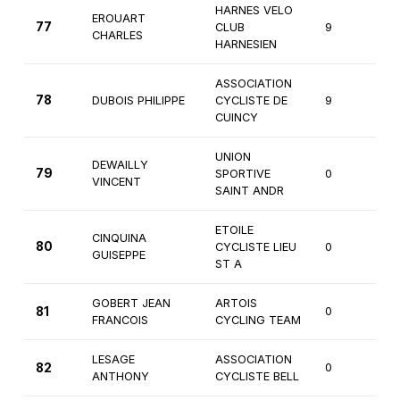
HARNES VELO
EROUART
77
CLUB
9
4
CHARLES
HARNESIEN
ASSOCIATION
78
DUBOIS PHILIPPE
CYCLISTE DE
9
4
CUINCY
UNION
DEWAILLY
79
SPORTIVE
0
1è
VINCENT
SAINT ANDR
ETOILE
CINQUINA
80
CYCLISTE LIEU
0
1è
GUISEPPE
ST A
GOBERT JEAN
ARTOIS
81
0
1è
FRANCOIS
CYCLING TEAM
LESAGE
ASSOCIATION
82
0
1è
ANTHONY
CYCLISTE BELL