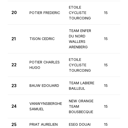
ETOILE
20
POTIER FREDERIC
CYCLISTE
15
2
TOURCOING
TEAM ENFER
DU NORD
21
TISON CEDRIC
15
2
WALLERS
ARENBERG
ETOILE
POTIER CHARLES
22
CYCLISTE
15
2
HUGO
TOURCOING
TEAM LABIERE
23
BAUW EDOUARD
15
2
BAILLEUL
NEW ORANGE
VANWYNSBERGHE
24
TEAM
15
2
SAMUEL
BOUSBECQUE
25
PRIAT AURELIEN
ESEG DOUAI
15
2