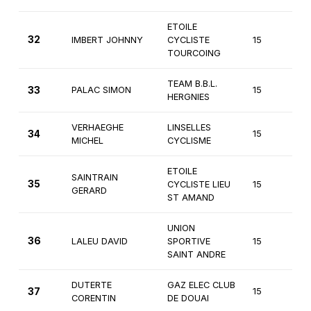
ETOILE
32
IMBERT JOHNNY
CYCLISTE
15
2
TOURCOING
TEAM B.B.L.
33
PALAC SIMON
15
2
HERGNIES
VERHAEGHE
LINSELLES
34
15
2
MICHEL
CYCLISME
ETOILE
SAINTRAIN
35
CYCLISTE LIEU
15
2
GERARD
ST AMAND
UNION
36
LALEU DAVID
SPORTIVE
15
2
SAINT ANDRE
DUTERTE
GAZ ELEC CLUB
37
15
1è
CORENTIN
DE DOUAI