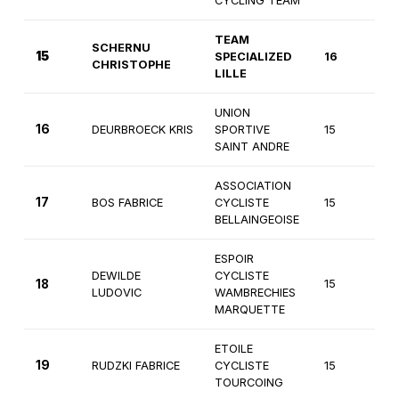
CYCLING TEAM
TEAM
SCHERNU
15
SPECIALIZED
16
1è
CHRISTOPHE
LILLE
UNION
16
DEURBROECK KRIS
SPORTIVE
15
2
SAINT ANDRE
ASSOCIATION
17
BOS FABRICE
CYCLISTE
15
2
BELLAINGEOISE
ESPOIR
DEWILDE
CYCLISTE
18
15
2
LUDOVIC
WAMBRECHIES
MARQUETTE
ETOILE
19
RUDZKI FABRICE
CYCLISTE
15
2
TOURCOING