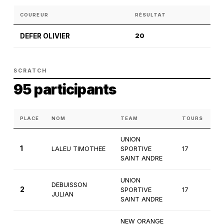
COUREUR
RÉSULTAT
DEFER OLIVIER
20
SCRATCH
95 participants
PLACE
NOM
TEAM
TOURS
CA
UNION
1
LALEU TIMOTHEE
SPORTIVE
17
1è
SAINT ANDRE
UNION
DEBUISSON
2
SPORTIVE
17
1è
JULIAN
SAINT ANDRE
NEW ORANGE