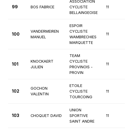
ASSOCIATION
99
BOS FABRICE
CYCLISTE
11
2è
BELLAINGEOISE
ESPOIR
VANDERMEIREN
CYCLISTE
100
11
2è
MANUEL
WAMBRECHIES
MARQUETTE
TEAM
KNOCKAERT
CYCLISTE
101
11
2è
JULIEN
PROVINOIS -
PROVIN
ETOILE
GOCHON
102
CYCLISTE
11
2è
VALENTIN
TOURCOING
UNION
103
CHOQUET DAVID
SPORTIVE
11
2è
SAINT ANDRE