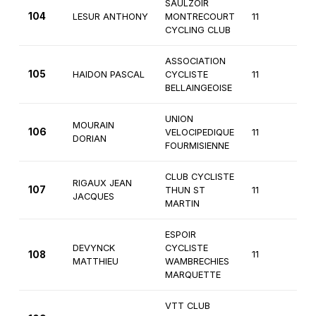
SAULZOIR
104
LESUR ANTHONY
MONTRECOURT
11
2è
CYCLING CLUB
ASSOCIATION
105
HAIDON PASCAL
CYCLISTE
11
2è
BELLAINGEOISE
UNION
MOURAIN
106
VELOCIPEDIQUE
11
2è
DORIAN
FOURMISIENNE
CLUB CYCLISTE
RIGAUX JEAN
107
THUN ST
11
2è
JACQUES
MARTIN
ESPOIR
DEVYNCK
CYCLISTE
108
11
2è
MATTHIEU
WAMBRECHIES
MARQUETTE
VTT CLUB