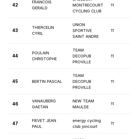
FRANCOIS
42
MONTRECOURT
11
3è
GERALD
CYCLING CLUB
UNION
THIERCELIN
43
SPORTIVE
11
3è
CYRIL
SAINT ANDRE
TEAM
POULAIN
44
DECOPUB
11
3è
CHRISTOPHE
PROVILLE
TEAM
45
BERTIN PASCAL
DECOPUB
11
3è
PROVILLE
VANAUBERG
NEW TEAM
46
11
3è
GAETAN
MAULDE
FIEVET JEAN
energy cycling
47
11
3è
PAUL
club joncourt