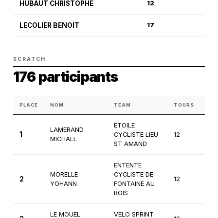
HUBAUT CHRISTOPHE
12
LECOLIER BENOIT
17
SCRATCH
176 participants
PLACE
NOM
TEAM
TOURS
CAT
ETOILE
LAMERAND
1
CYCLISTE LIEU
12
1èr
MICHAEL
ST AMAND
ENTENTE
MORELLE
CYCLISTE DE
2
12
1èr
YOHANN
FONTAINE AU
BOIS
LE MOUEL
VELO SPRINT