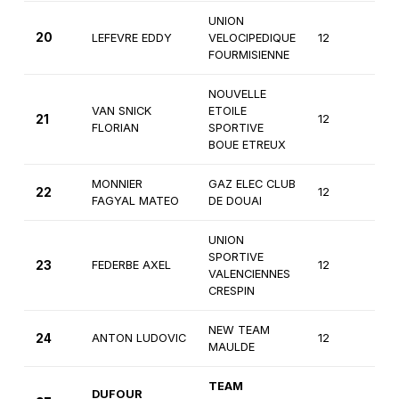
UNION
20
LEFEVRE EDDY
VELOCIPEDIQUE
12
1èr
FOURMISIENNE
NOUVELLE
VAN SNICK
ETOILE
21
12
1èr
FLORIAN
SPORTIVE
BOUE ETREUX
MONNIER
GAZ ELEC CLUB
22
12
1èr
FAGYAL MATEO
DE DOUAI
UNION
SPORTIVE
23
FEDERBE AXEL
12
1èr
VALENCIENNES
CRESPIN
NEW TEAM
24
ANTON LUDOVIC
12
1èr
MAULDE
TEAM
DUFOUR