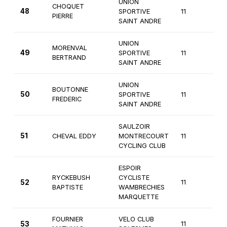
UNION
CHOQUET
48
SPORTIVE
11
3è
PIERRE
SAINT ANDRE
UNION
MORENVAL
49
SPORTIVE
11
3è
BERTRAND
SAINT ANDRE
UNION
BOUTONNE
50
SPORTIVE
11
3è
FREDERIC
SAINT ANDRE
SAULZOIR
51
CHEVAL EDDY
MONTRECOURT
11
3è
CYCLING CLUB
ESPOIR
RYCKEBUSH
CYCLISTE
52
11
3è
BAPTISTE
WAMBRECHIES
MARQUETTE
FOURNIER
VELO CLUB
53
11
3è