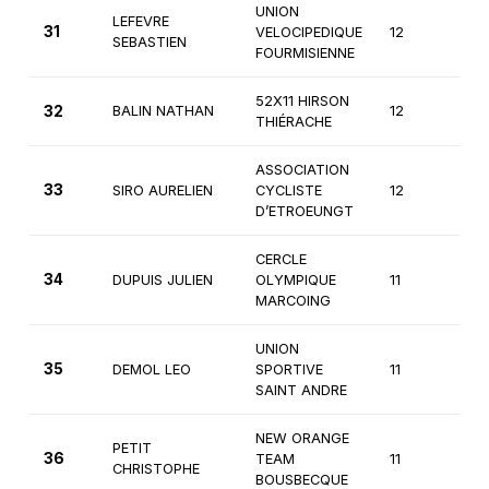
UNION
LEFEVRE
31
VELOCIPEDIQUE
12
1èr
SEBASTIEN
FOURMISIENNE
52X11 HIRSON
32
BALIN NATHAN
12
1èr
THIÉRACHE
ASSOCIATION
33
SIRO AURELIEN
CYCLISTE
12
1èr
D’ETROEUNGT
CERCLE
34
DUPUIS JULIEN
OLYMPIQUE
11
3è
MARCOING
UNION
35
DEMOL LEO
SPORTIVE
11
3è
SAINT ANDRE
NEW ORANGE
PETIT
36
TEAM
11
3è
CHRISTOPHE
BOUSBECQUE