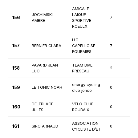
AMICALE
JOCHIMSKI
LAIQUE
156
7
Fém
AMBRE
SPORTIVE
ROEULX
U.C.
157
BERNIER CLARA
CAPELLOISE
7
Fém
FOURMIES
PAVARD JEAN
TEAM BIKE
158
2
4è
LUC
PRESEAU
energy cycling
159
LE TOHIC NOAH
0
1èr
club jonco
DELEPLACE
VELO CLUB
160
0
1èr
JULES
ROUBAIX
ASSOCIATION
161
SIRO ARNAUD
0
1èr
CYCLISTE D’ET