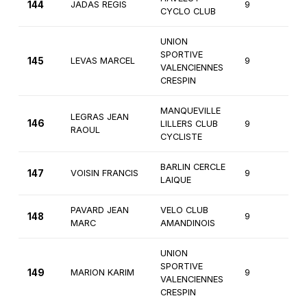
144
JADAS REGIS
9
4è
CYCLO CLUB
UNION
SPORTIVE
145
LEVAS MARCEL
9
4è
VALENCIENNES
CRESPIN
MANQUEVILLE
LEGRAS JEAN
146
LILLERS CLUB
9
4è
RAOUL
CYCLISTE
BARLIN CERCLE
147
VOISIN FRANCIS
9
3è
LAIQUE
PAVARD JEAN
VELO CLUB
148
9
4è
MARC
AMANDINOIS
UNION
SPORTIVE
149
MARION KARIM
9
2è
VALENCIENNES
CRESPIN