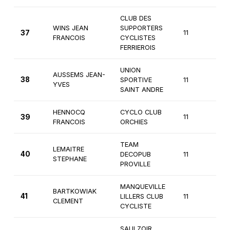
CLUB DES
WINS JEAN
SUPPORTERS
37
11
3è
FRANCOIS
CYCLISTES
FERRIEROIS
UNION
AUSSEMS JEAN-
38
SPORTIVE
11
3è
YVES
SAINT ANDRE
HENNOCQ
CYCLO CLUB
39
11
3è
FRANCOIS
ORCHIES
TEAM
LEMAITRE
40
DECOPUB
11
3è
STEPHANE
PROVILLE
MANQUEVILLE
BARTKOWIAK
41
LILLERS CLUB
11
3è
CLEMENT
CYCLISTE
SAULZOIR