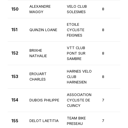
ALEXANDRE
VELO CLUB
150
8
Fém
MAGGY
SOLESMES
ETOILE
151
QUINZIN LOANE
CYCLISTE
8
Fém
FEIGNIES
VTT CLUB
BRIXHE
152
PONT SUR
8
Fém
NATHALIE
SAMBRE
HARNES VELO
EROUART
153
CLUB
8
4è
CHARLES
HARNESIEN
ASSOCIATION
154
DUBOIS PHILIPPE
CYCLISTE DE
7
4è
CUINCY
TEAM BIKE
155
DELOT LAETITIA
7
Fém
PRESEAU