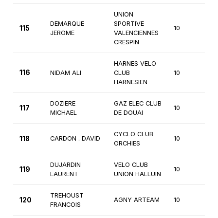
UNION
DEMARQUE
SPORTIVE
115
10
4è
JEROME
VALENCIENNES
CRESPIN
HARNES VELO
116
NIDAM ALI
CLUB
10
4è
HARNESIEN
DOZIERE
GAZ ELEC CLUB
117
10
4è
MICHAEL
DE DOUAI
CYCLO CLUB
118
CARDON . DAVID
10
3è
ORCHIES
DUJARDIN
VELO CLUB
119
10
3è
LAURENT
UNION HALLUIN
TREHOUST
120
AGNY ARTEAM
10
4è
FRANCOIS