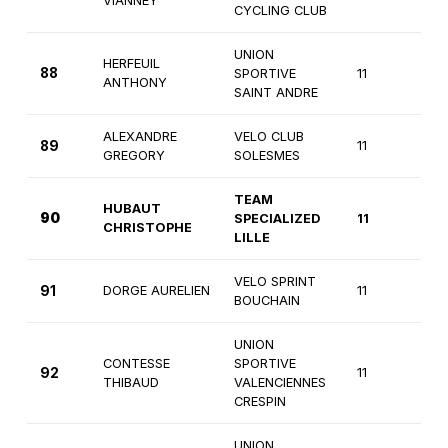
VIANNEY
CYCLING CLUB
UNION
HERFEUIL
88
SPORTIVE
11
2è
ANTHONY
SAINT ANDRE
ALEXANDRE
VELO CLUB
89
11
2è
GREGORY
SOLESMES
TEAM
HUBAUT
90
SPECIALIZED
11
2è
CHRISTOPHE
LILLE
VELO SPRINT
91
DORGE AURELIEN
11
2è
BOUCHAIN
UNION
CONTESSE
SPORTIVE
92
11
2è
THIBAUD
VALENCIENNES
CRESPIN
UNION