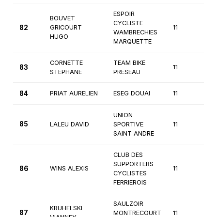
ESPOIR
BOUVET
CYCLISTE
82
GRICOURT
11
2è
WAMBRECHIES
HUGO
MARQUETTE
CORNETTE
TEAM BIKE
83
11
2è
STEPHANE
PRESEAU
84
PRIAT AURELIEN
ESEG DOUAI
11
2è
UNION
85
LALEU DAVID
SPORTIVE
11
2è
SAINT ANDRE
CLUB DES
SUPPORTERS
86
WINS ALEXIS
11
2è
CYCLISTES
FERRIEROIS
SAULZOIR
KRUHELSKI
87
MONTRECOURT
11
1èr