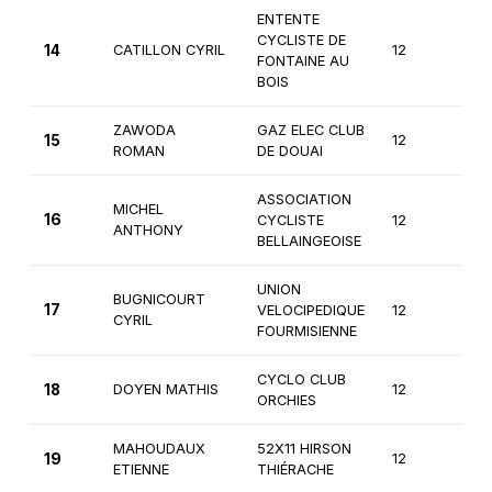
ENTENTE
CYCLISTE DE
14
CATILLON CYRIL
12
1èr
FONTAINE AU
BOIS
ZAWODA
GAZ ELEC CLUB
15
12
1èr
ROMAN
DE DOUAI
ASSOCIATION
MICHEL
16
CYCLISTE
12
1èr
ANTHONY
BELLAINGEOISE
UNION
BUGNICOURT
17
VELOCIPEDIQUE
12
1èr
CYRIL
FOURMISIENNE
CYCLO CLUB
18
DOYEN MATHIS
12
1èr
ORCHIES
MAHOUDAUX
52X11 HIRSON
19
12
1èr
ETIENNE
THIÉRACHE