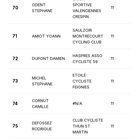
ODENT
SPORTIVE
70
11
3è
STEPHANE
VALENCIENNES
CRESPIN
SAULZOIR
71
AMIOT YOANN
MONTRECOURT
11
3è
CYCLING CLUB
HASPRES ASSO
72
DUPONT DAMIEN
11
3è
CYCLISTE 59
ETOILE
MICHEL
73
CYCLISTE
11
3è
STEPHANE
FEIGNIES
CORNUT
74
#N/A
11
3è
CAMILLE
CLUB CYCLISTE
DEFOSSEZ
75
THUN ST
11
3è
RODRIGUE
MARTIN