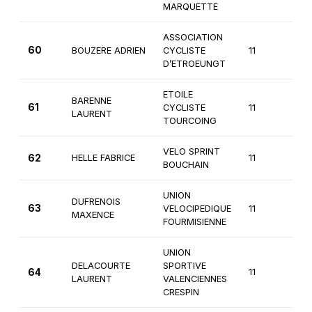
MARQUETTE
ASSOCIATION
60
BOUZERE ADRIEN
CYCLISTE
11
3è
D’ETROEUNGT
ETOILE
BARENNE
61
CYCLISTE
11
3è
LAURENT
TOURCOING
VELO SPRINT
62
HELLE FABRICE
11
3è
BOUCHAIN
UNION
DUFRENOIS
63
VELOCIPEDIQUE
11
3è
MAXENCE
FOURMISIENNE
UNION
DELACOURTE
SPORTIVE
64
11
3è
LAURENT
VALENCIENNES
CRESPIN