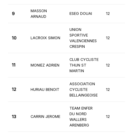
MASSON
9
ESEG DOUAI
12
1èr
ARNAUD
UNION
SPORTIVE
10
LACROIX SIMON
12
1èr
VALENCIENNES
CRESPIN
CLUB CYCLISTE
11
MONIEZ ADRIEN
THUN ST
12
1èr
MARTIN
ASSOCIATION
12
HURIAU BENOIT
CYCLISTE
12
1èr
BELLAINGEOISE
TEAM ENFER
DU NORD
13
CARRIN JEROME
12
1èr
WALLERS
ARENBERG