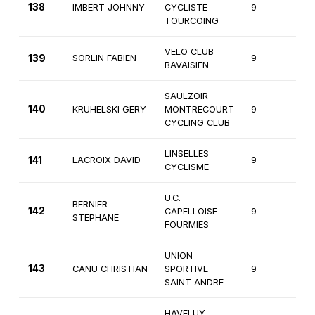
138
IMBERT JOHNNY
CYCLISTE
9
2è
TOURCOING
VELO CLUB
139
SORLIN FABIEN
9
3è
BAVAISIEN
SAULZOIR
140
KRUHELSKI GERY
MONTRECOURT
9
3è
CYCLING CLUB
LINSELLES
141
LACROIX DAVID
9
3è
CYCLISME
U.C.
BERNIER
142
CAPELLOISE
9
4è
STEPHANE
FOURMIES
UNION
143
CANU CHRISTIAN
SPORTIVE
9
4è
SAINT ANDRE
HAVELUY