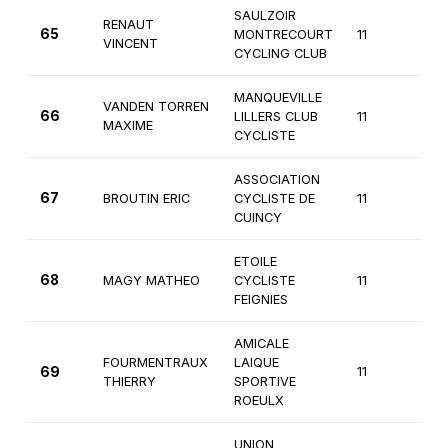
SAULZOIR
RENAUT
65
MONTRECOURT
11
3è
VINCENT
CYCLING CLUB
MANQUEVILLE
VANDEN TORREN
66
LILLERS CLUB
11
3è
MAXIME
CYCLISTE
ASSOCIATION
67
BROUTIN ERIC
CYCLISTE DE
11
3è
CUINCY
ETOILE
68
MAGY MATHEO
CYCLISTE
11
3è
FEIGNIES
AMICALE
FOURMENTRAUX
LAIQUE
69
11
3è
THIERRY
SPORTIVE
ROEULX
UNION