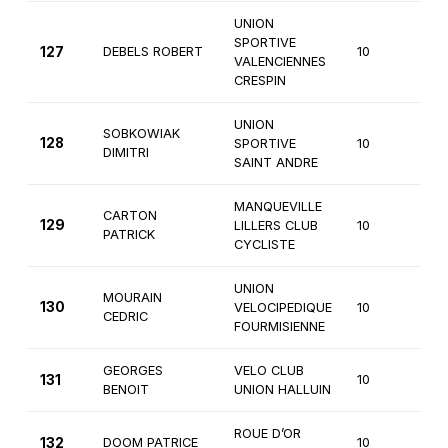
UNION
SPORTIVE
127
DEBELS ROBERT
10
4è
VALENCIENNES
CRESPIN
UNION
SOBKOWIAK
128
SPORTIVE
10
4è
DIMITRI
SAINT ANDRE
MANQUEVILLE
CARTON
129
LILLERS CLUB
10
4è
PATRICK
CYCLISTE
UNION
MOURAIN
130
VELOCIPEDIQUE
10
2è
CEDRIC
FOURMISIENNE
GEORGES
VELO CLUB
131
10
2è
BENOIT
UNION HALLUIN
ROUE D’OR
132
DOOM PATRICE
10
2è