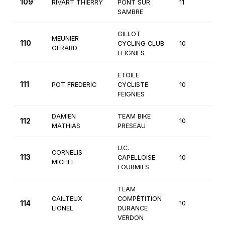
109
RIVART THIERRY
PONT SUR
11
2è
SAMBRE
GILLOT
MEUNIER
110
CYCLING CLUB
10
3è
GERARD
FEIGNIES
ETOILE
111
POT FREDERIC
CYCLISTE
10
3è
FEIGNIES
DAMIEN
TEAM BIKE
112
10
3è
MATHIAS
PRESEAU
U.C.
CORNELIS
113
CAPELLOISE
10
4è
MICHEL
FOURMIES
TEAM
CAILTEUX
COMPÉTITION
114
10
4è
LIONEL
DURANCE
VERDON