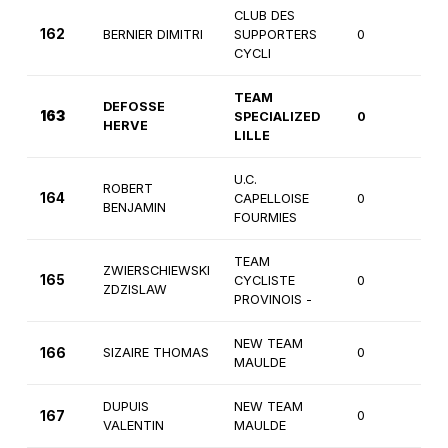
CLUB DES
162
BERNIER DIMITRI
SUPPORTERS
0
1èr
CYCLI
TEAM
DEFOSSE
163
SPECIALIZED
0
1èr
HERVE
LILLE
U.C.
ROBERT
164
CAPELLOISE
0
3è
BENJAMIN
FOURMIES
TEAM
ZWIERSCHIEWSKI
165
CYCLISTE
0
3è
ZDZISLAW
PROVINOIS -
NEW TEAM
166
SIZAIRE THOMAS
0
3è
MAULDE
DUPUIS
NEW TEAM
167
0
3è
VALENTIN
MAULDE