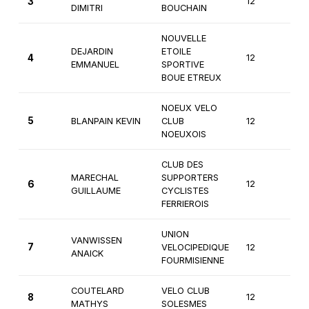
3
12
1èr
DIMITRI
BOUCHAIN
NOUVELLE
DEJARDIN
ETOILE
4
12
1èr
EMMANUEL
SPORTIVE
BOUE ETREUX
NOEUX VELO
5
BLANPAIN KEVIN
CLUB
12
1èr
NOEUXOIS
CLUB DES
MARECHAL
SUPPORTERS
6
12
1èr
GUILLAUME
CYCLISTES
FERRIEROIS
UNION
VANWISSEN
7
VELOCIPEDIQUE
12
1èr
ANAICK
FOURMISIENNE
COUTELARD
VELO CLUB
8
12
1èr
MATHYS
SOLESMES