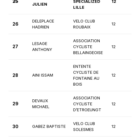
25
SPECIALIZED
12
1èr
JULIEN
LILLE
DELEPLACE
VELO CLUB
26
12
1èr
HADRIEN
ROUBAIX
ASSOCIATION
LESAGE
27
CYCLISTE
12
1èr
ANTHONY
BELLAINGEOISE
ENTENTE
CYCLISTE DE
28
AINI ISSAM
12
1èr
FONTAINE AU
BOIS
ASSOCIATION
DEVAUX
29
CYCLISTE
12
1èr
MICHAEL
D’ETROEUNGT
VELO CLUB
30
GABEZ BAPTISTE
12
1èr
SOLESMES