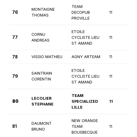
TEAM
MONTAIGNE
76
DECOPUB
11
3è
THOMAS
PROVILLE
ETOILE
CORNU
77
CYCLISTE LIEU
11
3è
ANDREAS
ST AMAND
78
VISSIO MATHIEU
AGNY ARTEAM
11
2è
ETOILE
SAINTRAIN
79
CYCLISTE LIEU
11
2è
CORENTIN
ST AMAND
TEAM
LECOLIER
80
SPECIALIZED
11
2è
STEPHANE
LILLE
NEW ORANGE
DAUMONT
81
TEAM
11
2è
BRUNO
BOUSBECQUE