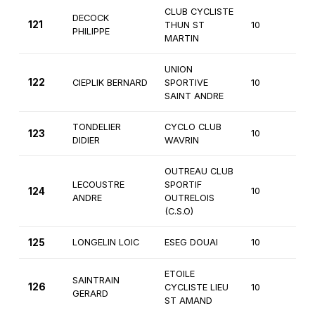
CLUB CYCLISTE
DECOCK
121
THUN ST
10
4è
PHILIPPE
MARTIN
UNION
122
CIEPLIK BERNARD
SPORTIVE
10
4è
SAINT ANDRE
TONDELIER
CYCLO CLUB
123
10
4è
DIDIER
WAVRIN
OUTREAU CLUB
LECOUSTRE
SPORTIF
124
10
4è
ANDRE
OUTRELOIS
(C.S.O)
125
LONGELIN LOIC
ESEG DOUAI
10
3è
ETOILE
SAINTRAIN
126
CYCLISTE LIEU
10
2è
GERARD
ST AMAND