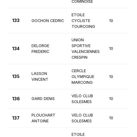
COMINOISE
ETOILE
133
GOCHON CEDRIC
CYCLISTE
10
4è
TOURCOING
UNION
DELORGE
SPORTIVE
134
10
4è
FREDERIC
VALENCIENNES
CRESPIN
CERCLE
LASSON
135
OLYMPIQUE
10
4è
VINCENT
MARCOING
VELO CLUB
136
GARD DENIS
10
4è
SOLESMES
PLOUCHART
VELO CLUB
137
10
4è
ANTOINE
SOLESMES
ETOILE