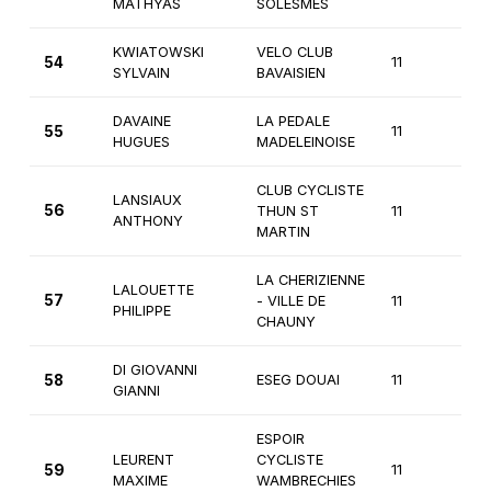
MATHYAS
SOLESMES
KWIATOWSKI
VELO CLUB
54
11
3è
SYLVAIN
BAVAISIEN
DAVAINE
LA PEDALE
55
11
3è
HUGUES
MADELEINOISE
CLUB CYCLISTE
LANSIAUX
56
THUN ST
11
3è
ANTHONY
MARTIN
LA CHERIZIENNE
LALOUETTE
57
- VILLE DE
11
3è
PHILIPPE
CHAUNY
DI GIOVANNI
58
ESEG DOUAI
11
3è
GIANNI
ESPOIR
LEURENT
CYCLISTE
59
11
3è
MAXIME
WAMBRECHIES