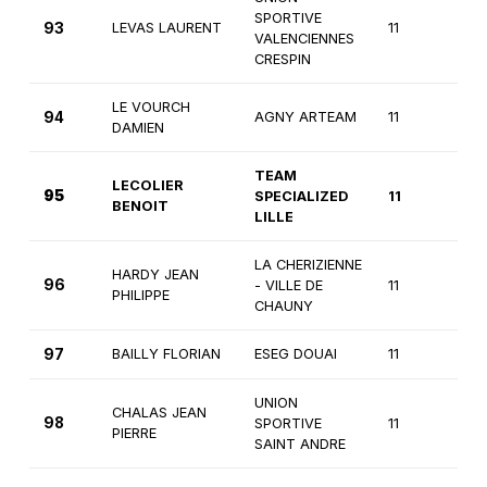
SPORTIVE
93
LEVAS LAURENT
11
2è
VALENCIENNES
CRESPIN
LE VOURCH
94
AGNY ARTEAM
11
2è
DAMIEN
TEAM
LECOLIER
95
SPECIALIZED
11
2è
BENOIT
LILLE
LA CHERIZIENNE
HARDY JEAN
96
- VILLE DE
11
2è
PHILIPPE
CHAUNY
97
BAILLY FLORIAN
ESEG DOUAI
11
2è
UNION
CHALAS JEAN
98
SPORTIVE
11
2è
PIERRE
SAINT ANDRE