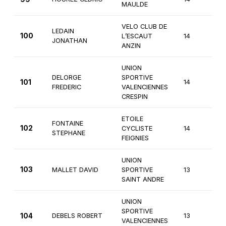
MAULDE
VELO CLUB DE
LEDAIN
100
L’ESCAUT
14
3
JONATHAN
ANZIN
UNION
DELORGE
SPORTIVE
101
14
4
FREDERIC
VALENCIENNES
CRESPIN
ETOILE
FONTAINE
102
CYCLISTE
14
3
STEPHANE
FEIGNIES
UNION
103
MALLET DAVID
SPORTIVE
13
4
SAINT ANDRE
UNION
SPORTIVE
104
DEBELS ROBERT
13
4
VALENCIENNES