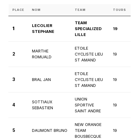
PLACE
NOM
TEAM
TOURS
CA
TEAM
LECOLIER
1
SPECIALIZED
19
2
STEPHANE
LILLE
ETOILE
MARTHE
2
CYCLISTE LIEU
19
2
ROMUALD
ST AMAND
ETOILE
3
BRAL JAN
CYCLISTE LIEU
19
2
ST AMAND
UNION
SOTTIAUX
4
SPORTIVE
19
2
SEBASTIEN
SAINT ANDRE
NEW ORANGE
5
DAUMONT BRUNO
TEAM
19
2
BOUSBECQUE