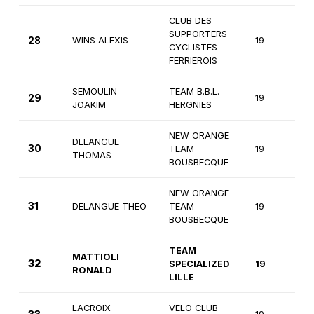
CLUB DES
SUPPORTERS
28
WINS ALEXIS
19
2
CYCLISTES
FERRIEROIS
SEMOULIN
TEAM B.B.L.
29
19
1è
JOAKIM
HERGNIES
NEW ORANGE
DELANGUE
30
TEAM
19
1è
THOMAS
BOUSBECQUE
NEW ORANGE
31
DELANGUE THEO
TEAM
19
1è
BOUSBECQUE
TEAM
MATTIOLI
32
SPECIALIZED
19
1è
RONALD
LILLE
LACROIX
VELO CLUB