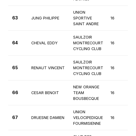
UNION
63
JUNG PHILIPPE
SPORTIVE
16
3
SAINT ANDRE
SAULZOIR
64
CHEVAL EDDY
MONTRECOURT
16
3
CYCLING CLUB
SAULZOIR
65
RENAUT VINCENT
MONTRECOURT
16
3
CYCLING CLUB
NEW ORANGE
66
CESAR BENOIT
TEAM
16
3
BOUSBECQUE
UNION
67
DRUESNE DAMIEN
VELOCIPEDIQUE
16
3
FOURMISIENNE