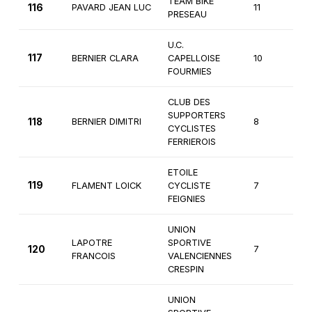
TEAM BIKE
116
PAVARD JEAN LUC
11
4
PRESEAU
U.C.
117
BERNIER CLARA
CAPELLOISE
10
Fé
FOURMIES
CLUB DES
SUPPORTERS
118
BERNIER DIMITRI
8
1è
CYCLISTES
FERRIEROIS
ETOILE
119
FLAMENT LOICK
CYCLISTE
7
2
FEIGNIES
UNION
LAPOTRE
SPORTIVE
120
7
2
FRANCOIS
VALENCIENNES
CRESPIN
UNION