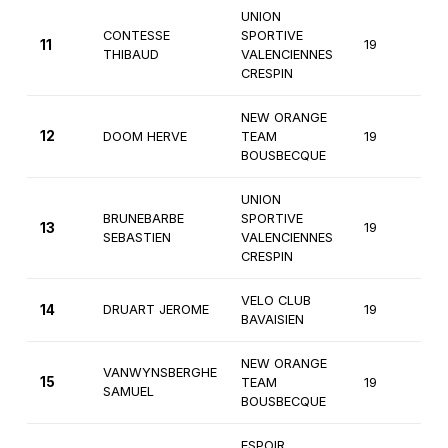
UNION
CONTESSE
SPORTIVE
11
19
2
THIBAUD
VALENCIENNES
CRESPIN
NEW ORANGE
12
DOOM HERVE
TEAM
19
2
BOUSBECQUE
UNION
BRUNEBARBE
SPORTIVE
13
19
2
SEBASTIEN
VALENCIENNES
CRESPIN
VELO CLUB
14
DRUART JEROME
19
2
BAVAISIEN
NEW ORANGE
VANWYNSBERGHE
15
TEAM
19
2
SAMUEL
BOUSBECQUE
ESPOIR