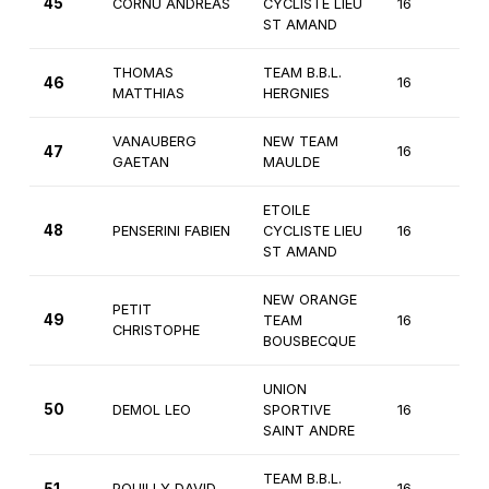
45
CORNU ANDREAS
CYCLISTE LIEU
16
3
ST AMAND
THOMAS
TEAM B.B.L.
46
16
3
MATTHIAS
HERGNIES
VANAUBERG
NEW TEAM
47
16
3
GAETAN
MAULDE
ETOILE
48
PENSERINI FABIEN
CYCLISTE LIEU
16
3
ST AMAND
NEW ORANGE
PETIT
49
TEAM
16
3
CHRISTOPHE
BOUSBECQUE
UNION
50
DEMOL LEO
SPORTIVE
16
3
SAINT ANDRE
TEAM B.B.L.
POUILLY DAVID
16
3