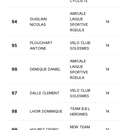
CYCLISTE
AMICALE
GUISLAIN
LAIQUE
94
14
4
NICOLAS
SPORTIVE
ROEULX
PLOUCHART
VELO CLUB
95
14
4
ANTOINE
SOLESMES
AMICALE
LAIQUE
96
DENEQUE DANIEL
14
4
SPORTIVE
ROEULX
VELO CLUB
97
DALLE CLEMENT
14
3
SOLESMES
TEAM B.B.L.
98
LHOIR DOMINIQUE
14
4
HERGNIES
NEW TEAM
99
HOUREZ CEDRIC
14
3