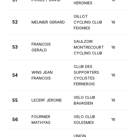
51
HERGNIES
GILLOT
52
MEUNIER GERARD
CYCLING CLUB
16
3
FEIGNIES
SAULZOIR
FRANCOIS
53
MONTRECOURT
16
3
GERALD
CYCLING CLUB
CLUB DES
WINS JEAN
SUPPORTERS
54
16
3
FRANCOIS
CYCLISTES
FERRIEROIS
VELO CLUB
55
LECERF JEROME
16
3
BAVAISIEN
FOURNIER
VELO CLUB
56
16
3
MATHYAS
SOLESMES
UNION