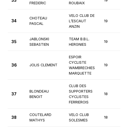
33
19
1è
FREDERIC
ROUBAIX
VELO CLUB DE
CHOTEAU
34
L’ESCAUT
19
1è
PASCAL
ANZIN
JABLONSKI
TEAM B.B.L.
35
19
1è
SEBASTIEN
HERGNIES
ESPOIR
CYCLISTE
36
JOLIS CLEMENT
19
1è
WAMBRECHIES
MARQUETTE
CLUB DES
BLONDEAU
SUPPORTERS
37
18
1è
BENOIT
CYCLISTES
FERRIEROIS
COUTELARD
VELO CLUB
38
18
1è
MATHYS
SOLESMES