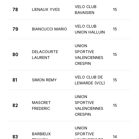
VELO CLUB
78
LIENAUX YVES
15
3
BAVAISIEN
VELO CLUB
79
BIANCUCCI MARIO
15
3
UNION HALLUIN
UNION
DELACOURTE
SPORTIVE
80
15
3
LAURENT
VALENCIENNES
CRESPIN
VELO CLUB DE
81
SIMON REMY
15
3
LEWARDE (VCL)
UNION
MASCRET
SPORTIVE
82
15
2
FREDERIC
VALENCIENNES
CRESPIN
UNION
BARBIEUX
SPORTIVE
83
14
4