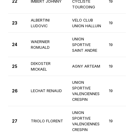
22
IMBERT JOHNNY
CYCLISTE
19
2
TOURCOING
ALBERTINI
VELO CLUB
23
19
2
LUDOVIC
UNION HALLUIN
UNION
WAERNIER
24
SPORTIVE
19
2
ROMUALD
SAINT ANDRE
DEKOSTER
25
AGNY ARTEAM
19
2
MICKAEL
UNION
SPORTIVE
26
LECHAT RENAUD
19
2
VALENCIENNES
CRESPIN
UNION
SPORTIVE
27
TRIOLO FLORENT
19
2
VALENCIENNES
CRESPIN