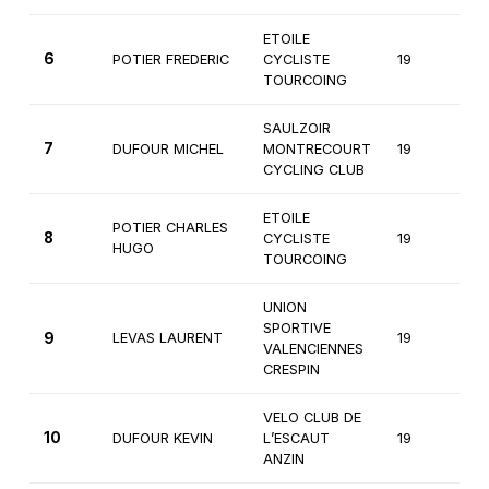
ETOILE
6
POTIER FREDERIC
CYCLISTE
19
2
TOURCOING
SAULZOIR
7
DUFOUR MICHEL
MONTRECOURT
19
2
CYCLING CLUB
ETOILE
POTIER CHARLES
8
CYCLISTE
19
2
HUGO
TOURCOING
UNION
SPORTIVE
9
LEVAS LAURENT
19
2
VALENCIENNES
CRESPIN
VELO CLUB DE
10
DUFOUR KEVIN
L’ESCAUT
19
2
ANZIN