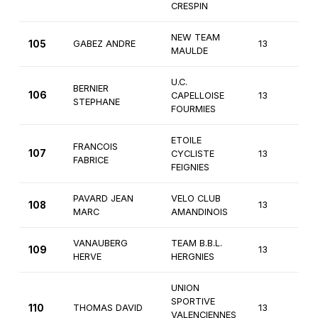
CRESPIN
NEW TEAM
105
GABEZ ANDRE
13
4
MAULDE
U.C.
BERNIER
106
CAPELLOISE
13
4
STEPHANE
FOURMIES
ETOILE
FRANCOIS
107
CYCLISTE
13
1è
FABRICE
FEIGNIES
PAVARD JEAN
VELO CLUB
108
13
4
MARC
AMANDINOIS
VANAUBERG
TEAM B.B.L.
109
13
4
HERVE
HERGNIES
UNION
SPORTIVE
110
THOMAS DAVID
13
3
VALENCIENNES