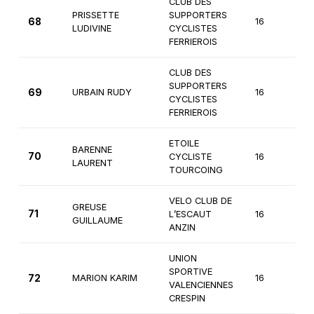
CLUB DES
PRISSETTE
SUPPORTERS
68
16
3
LUDIVINE
CYCLISTES
FERRIEROIS
CLUB DES
SUPPORTERS
69
URBAIN RUDY
16
3
CYCLISTES
FERRIEROIS
ETOILE
BARENNE
70
CYCLISTE
16
3
LAURENT
TOURCOING
VELO CLUB DE
GREUSE
71
L’ESCAUT
16
3
GUILLAUME
ANZIN
UNION
SPORTIVE
72
MARION KARIM
16
2
VALENCIENNES
CRESPIN