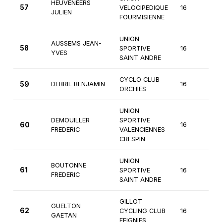
HEUVENEERS
57
VELOCIPEDIQUE
16
3
JULIEN
FOURMISIENNE
UNION
AUSSEMS JEAN-
58
SPORTIVE
16
3
YVES
SAINT ANDRE
CYCLO CLUB
59
DEBRIL BENJAMIN
16
3
ORCHIES
UNION
DEMOUILLER
SPORTIVE
60
16
3
FREDERIC
VALENCIENNES
CRESPIN
UNION
BOUTONNE
61
SPORTIVE
16
3
FREDERIC
SAINT ANDRE
GILLOT
GUELTON
62
CYCLING CLUB
16
3
GAETAN
FEIGNIES