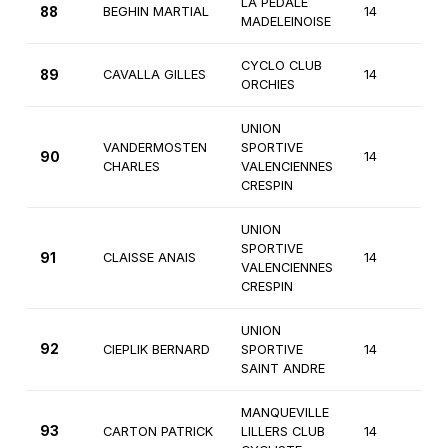
LA PEDALE
88
BEGHIN MARTIAL
14
4
MADELEINOISE
CYCLO CLUB
89
CAVALLA GILLES
14
4
ORCHIES
UNION
VANDERMOSTEN
SPORTIVE
90
14
4
CHARLES
VALENCIENNES
CRESPIN
UNION
SPORTIVE
91
CLAISSE ANAIS
14
4
VALENCIENNES
CRESPIN
UNION
92
CIEPLIK BERNARD
SPORTIVE
14
4
SAINT ANDRE
MANQUEVILLE
93
CARTON PATRICK
LILLERS CLUB
14
4