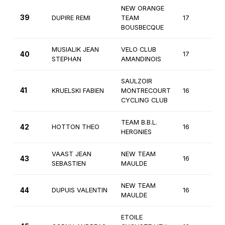
NEW ORANGE
39
DUPIRE REMI
TEAM
17
2
BOUSBECQUE
MUSIALIK JEAN
VELO CLUB
40
17
2
STEPHAN
AMANDINOIS
SAULZOIR
41
KRUELSKI FABIEN
MONTRECOURT
16
3
CYCLING CLUB
TEAM B.B.L.
42
HOTTON THEO
16
3
HERGNIES
VAAST JEAN
NEW TEAM
43
16
3
SEBASTIEN
MAULDE
NEW TEAM
44
DUPUIS VALENTIN
16
3
MAULDE
ETOILE