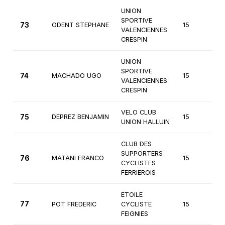
UNION
SPORTIVE
73
ODENT STEPHANE
15
3
VALENCIENNES
CRESPIN
UNION
SPORTIVE
74
MACHADO UGO
15
3
VALENCIENNES
CRESPIN
VELO CLUB
75
DEPREZ BENJAMIN
15
3
UNION HALLUIN
CLUB DES
SUPPORTERS
76
MATANI FRANCO
15
3
CYCLISTES
FERRIEROIS
ETOILE
77
POT FREDERIC
CYCLISTE
15
3
FEIGNIES