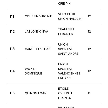
CRESPIN
VELO CLUB
111
COUSSIN VIRGINIE
12
Fé
UNION HALLUIN
TEAM B.B.L.
112
JABLONSKI EVA
12
Fé
HERGNIES
UNION
113
CANU CHRISTIAN
SPORTIVE
12
4
SAINT ANDRE
UNION
WUYTS
SPORTIVE
114
12
4
DOMINIQUE
VALENCIENNES
CRESPIN
ETOILE
115
QUINZIN LOANE
CYCLISTE
11
Fé
FEIGNIES