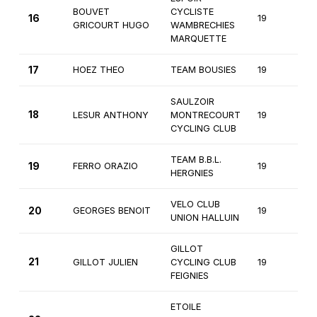
BOUVET
CYCLISTE
16
19
2
GRICOURT HUGO
WAMBRECHIES
MARQUETTE
17
HOEZ THEO
TEAM BOUSIES
19
2
SAULZOIR
18
LESUR ANTHONY
MONTRECOURT
19
2
CYCLING CLUB
TEAM B.B.L.
19
FERRO ORAZIO
19
2
HERGNIES
VELO CLUB
20
GEORGES BENOIT
19
2
UNION HALLUIN
GILLOT
21
GILLOT JULIEN
CYCLING CLUB
19
2
FEIGNIES
ETOILE