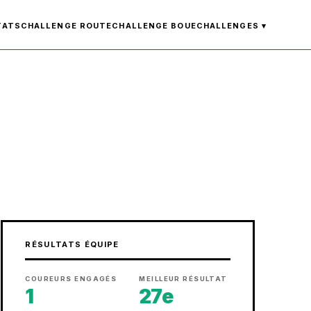
TATS
CHALLENGE ROUTE
CHALLENGE BOUE
CHALLENGES ▾
RÉSULTATS ÉQUIPE
COUREURS ENGAGÉS
MEILLEUR RÉSULTAT
1
27e