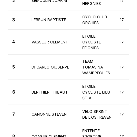
2
SEMOULIN JOAKIM
17
HERGNIES
CYCLO CLUB
3
LEBRUN BAPTISTE
17
ORCHIES
ETOILE
4
VASSEUR CLEMENT
CYCLISTE
17
FEIGNIES
TEAM
5
DI CARLO GIUSEPPE
TOMASINA
17
WAMBRECHIES
ETOILE
6
BERTHIER THIBAUT
CYCLISTE LIEU
17
ST A
VELO SPRINT
7
CANONNE STEVEN
17
DE L’OSTREVEN
ENTENTE
8
COASNE CLEMENT
SPORTIVE
17