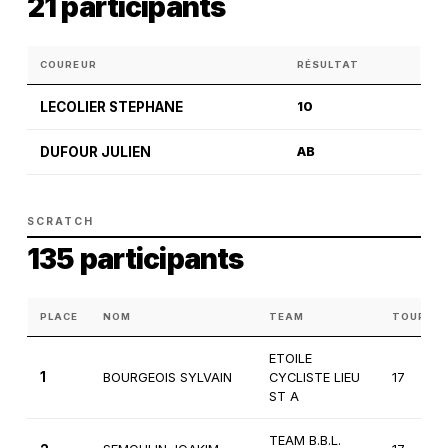
21 participants
COUREUR
RÉSULTAT
LECOLIER STEPHANE
10
DUFOUR JULIEN
AB
SCRATCH
135 participants
PLACE
NOM
TEAM
TOURS
ETOILE
1
BOURGEOIS SYLVAIN
CYCLISTE LIEU
17
ST A
TEAM B.B.L.