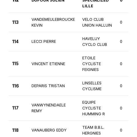
DUFOUR JULIEN
SPECIALIZED
0
LILLE
VANDEMEULEBROUCKE
VELO CLUB
113
0
KEVIN
UNION HALLUIN
HAVELUY
114
LECCI PIERRE
0
CYCLO CLUB
ETOILE
115
VINCENT ETIENNE
CYCLISTE
0
FEIGNIES
LINSELLES
116
DEPARIS TRISTAN
0
CYCLISME
EQUIPE
VANWYNENDAELE
117
CYCLISTE
0
REMY
HUMMING R
TEAM B.B.L.
118
VANAUBERG EDDY
0
HERGNIES