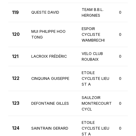
TEAM B.B.L.
119
QUESTE DAVID
0
HERGNIES
ESPOIR
MUI PHILIPPE HOO
120
CYCLISTE
0
TONG
WAMBRECHI
VELO CLUB
121
LACROIX FRÉDÉRIC
0
ROUBAIX
ETOILE
122
CINQUINA GUISEPPE
CYCLISTE LIEU
0
ST A
SAULZOIR
123
DEFONTAINE GILLES
MONTRECOURT
0
CYCL
ETOILE
124
SAINTRAIN GERARD
CYCLISTE LIEU
0
ST A