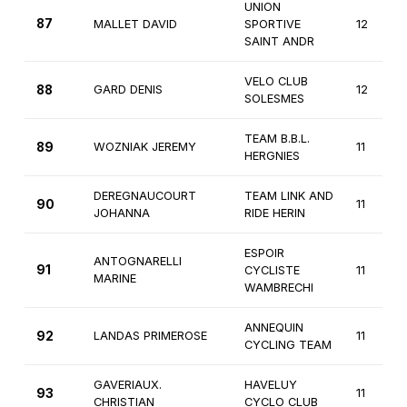
UNION
87
MALLET DAVID
SPORTIVE
12
SAINT ANDR
VELO CLUB
88
GARD DENIS
12
SOLESMES
TEAM B.B.L.
89
WOZNIAK JEREMY
11
HERGNIES
DEREGNAUCOURT
TEAM LINK AND
90
11
JOHANNA
RIDE HERIN
ESPOIR
ANTOGNARELLI
91
CYCLISTE
11
MARINE
WAMBRECHI
ANNEQUIN
92
LANDAS PRIMEROSE
11
CYCLING TEAM
GAVERIAUX.
HAVELUY
93
11
CHRISTIAN
CYCLO CLUB