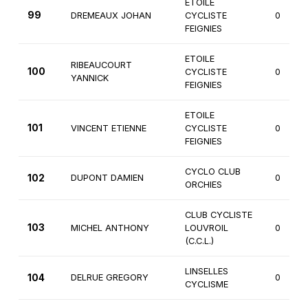
ETOILE
99
DREMEAUX JOHAN
CYCLISTE
0
FEIGNIES
ETOILE
RIBEAUCOURT
100
CYCLISTE
0
YANNICK
FEIGNIES
ETOILE
101
VINCENT ETIENNE
CYCLISTE
0
FEIGNIES
CYCLO CLUB
102
DUPONT DAMIEN
0
ORCHIES
CLUB CYCLISTE
103
MICHEL ANTHONY
LOUVROIL
0
(C.C.L.)
LINSELLES
104
DELRUE GREGORY
0
CYCLISME