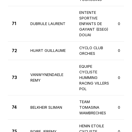
ENTENTE
SPORTIVE
71
DUBRULE LAURENT
ENFANTS DE
0
GAYANT (ESEG)
DOUAI
CYCLO CLUB
72
HUART GUILLAUME
0
ORCHIES
EQUIPE
CYCLISTE
VANWYNENDAELE
73
HUMMING
0
REMY
RACING VILLERS
POL
TEAM
74
BELKHEIR SLIMAN
TOMASINA
0
WAMBRECHIES
HENIN ETOILE
75
POIRE JEREMY
CYCLISTE
0