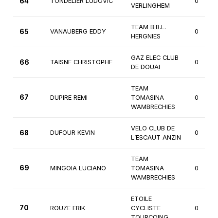
64
TONDELIER LUDOVIC
0
VERLINGHEM
TEAM B.B.L.
65
VANAUBERG EDDY
0
HERGNIES
GAZ ELEC CLUB
66
TAISNE CHRISTOPHE
0
DE DOUAI
TEAM
67
DUPIRE REMI
TOMASINA
0
WAMBRECHIES
VELO CLUB DE
68
DUFOUR KEVIN
0
L’ESCAUT ANZIN
TEAM
69
MINGOIA LUCIANO
TOMASINA
0
WAMBRECHIES
ETOILE
70
ROUZE ERIK
CYCLISTE
0
TOURCOING