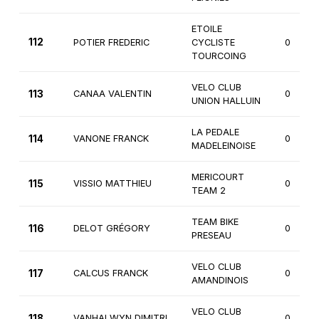
ETOILE
112
POTIER FREDERIC
CYCLISTE
0
TOURCOING
VELO CLUB
113
CANAA VALENTIN
0
UNION HALLUIN
LA PEDALE
114
VANONE FRANCK
0
MADELEINOISE
MERICOURT
115
VISSIO MATTHIEU
0
TEAM 2
TEAM BIKE
116
DELOT GRÉGORY
0
PRESEAU
VELO CLUB
117
CALCUS FRANCK
0
AMANDINOIS
VELO CLUB
118
VANHALWYN DIMITRI
0