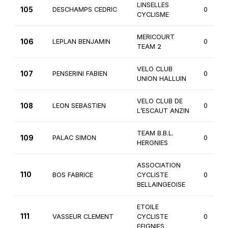
LINSELLES
105
DESCHAMPS CEDRIC
0
CYCLISME
MERICOURT
106
LEPLAN BENJAMIN
0
TEAM 2
VELO CLUB
107
PENSERINI FABIEN
0
UNION HALLUIN
VELO CLUB DE
108
LEON SEBASTIEN
0
L’ESCAUT ANZIN
TEAM B.B.L.
109
PALAC SIMON
0
HERGNIES
ASSOCIATION
110
BOS FABRICE
CYCLISTE
0
BELLAINGEOISE
ETOILE
111
VASSEUR CLEMENT
CYCLISTE
0
FEIGNIES