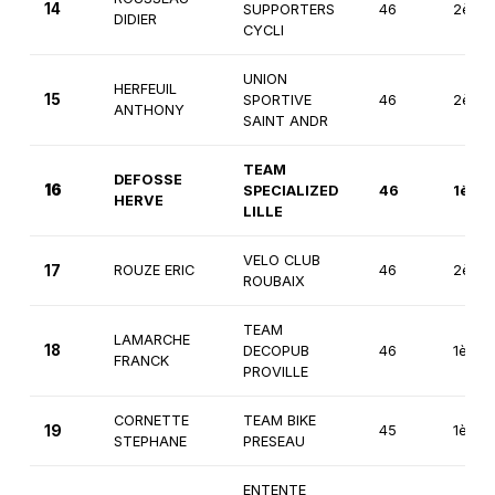
14
SUPPORTERS
46
2ème
DIDIER
CYCLI
UNION
HERFEUIL
15
SPORTIVE
46
2ème
ANTHONY
SAINT ANDR
TEAM
DEFOSSE
16
SPECIALIZED
46
1ère
HERVE
LILLE
VELO CLUB
17
ROUZE ERIC
46
2ème
ROUBAIX
TEAM
LAMARCHE
18
DECOPUB
46
1ère
FRANCK
PROVILLE
CORNETTE
TEAM BIKE
19
45
1ère
STEPHANE
PRESEAU
ENTENTE