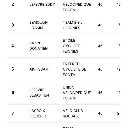
2
LEFEVRE EDDY
VELOCIPEDIQUE
46
1ère
FOURM
SEMOULIN
TEAM B.B.L.
3
46
1ère
JOAKIM
HERGNIES
ETOILE
BAZIN
4
CYCLISTE
46
1ère
DONATIEN
FEIGNIES
ENTENTE
5
AINI ISSAM
CYCLISTE DE
46
1ère
FONTA
UNION
LEFEVRE
6
VELOCIPEDIQUE
46
1ère
SEBASTIEN
FOURM
LACROIX
VELO CLUB
7
46
2ème
FRÉDÉRIC
ROUBAIX