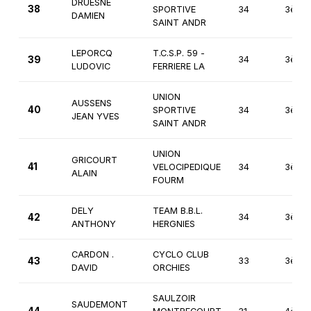
DRUESNE
38
SPORTIVE
34
3ème
DAMIEN
SAINT ANDR
LEPORCQ
T.C.S.P. 59 -
39
34
3ème
LUDOVIC
FERRIERE LA
UNION
AUSSENS
40
SPORTIVE
34
3ème
JEAN YVES
SAINT ANDR
UNION
GRICOURT
41
VELOCIPEDIQUE
34
3ème
ALAIN
FOURM
DELY
TEAM B.B.L.
42
34
3ème
ANTHONY
HERGNIES
CARDON .
CYCLO CLUB
43
33
3ème
DAVID
ORCHIES
SAULZOIR
SAUDEMONT
44