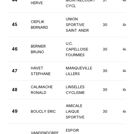
MONTRECOURT
31
4ème
HERVE
CYCL
UNION
CIEPLIK
45
SPORTIVE
30
4ème
BERNARD
SAINT ANDR
U.C.
BERNIER
46
CAPELLOISE
30
4ème
BRUNO
FOURMIES
HAVET
MANQUEVILLE
47
30
4ème
STEPHANE
LILLERS
CALIMACHE
LINSELLES
48
30
4ème
RONALD
CYCLISME
AMICALE
49
BOUCLY ERIC
LAIQUE
30
4ème
SPORTIVE
ESPOIR
VANDENDORPE