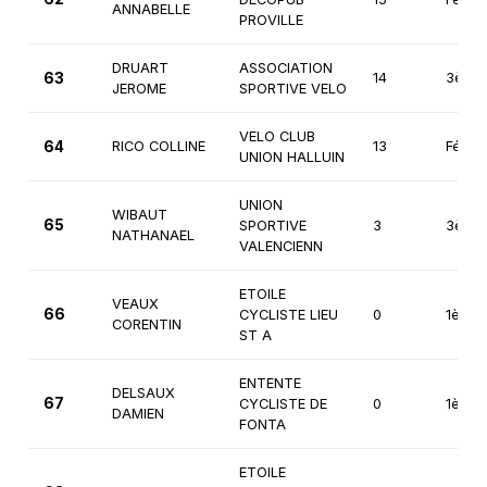
ANNABELLE
PROVILLE
DRUART
ASSOCIATION
63
14
3ème
JEROME
SPORTIVE VELO
VELO CLUB
64
RICO COLLINE
13
Fémin
UNION HALLUIN
UNION
WIBAUT
65
SPORTIVE
3
3ème
NATHANAEL
VALENCIENN
ETOILE
VEAUX
66
CYCLISTE LIEU
0
1ère
CORENTIN
ST A
ENTENTE
DELSAUX
67
CYCLISTE DE
0
1ère
DAMIEN
FONTA
ETOILE