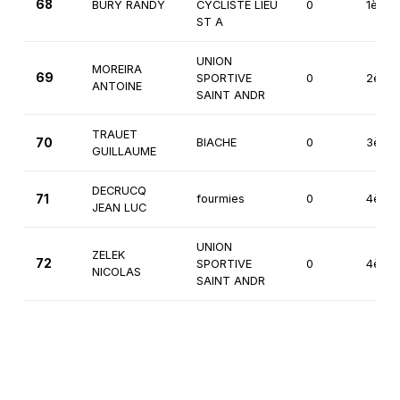
68
BURY RANDY
CYCLISTE LIEU
0
1ère
ST A
UNION
MOREIRA
69
SPORTIVE
0
2ème
ANTOINE
SAINT ANDR
TRAUET
70
BIACHE
0
3ème
GUILLAUME
DECRUCQ
71
fourmies
0
4ème
JEAN LUC
UNION
ZELEK
72
SPORTIVE
0
4ème
NICOLAS
SAINT ANDR