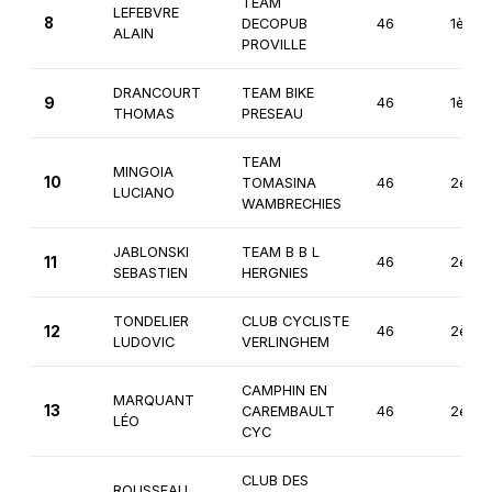
TEAM
LEFEBVRE
8
DECOPUB
46
1ère
ALAIN
PROVILLE
DRANCOURT
TEAM BIKE
9
46
1ère
THOMAS
PRESEAU
TEAM
MINGOIA
10
TOMASINA
46
2ème
LUCIANO
WAMBRECHIES
JABLONSKI
TEAM B B L
11
46
2ème
SEBASTIEN
HERGNIES
TONDELIER
CLUB CYCLISTE
12
46
2ème
LUDOVIC
VERLINGHEM
CAMPHIN EN
MARQUANT
13
CAREMBAULT
46
2ème
LÉO
CYC
CLUB DES
ROUSSEAU