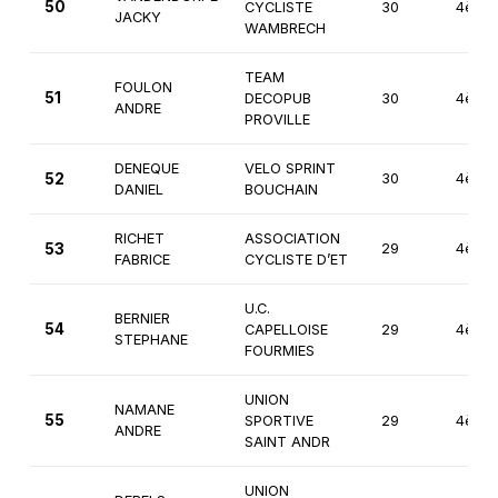
50
CYCLISTE
30
4ème
JACKY
WAMBRECH
TEAM
FOULON
51
DECOPUB
30
4ème
ANDRE
PROVILLE
DENEQUE
VELO SPRINT
52
30
4ème
DANIEL
BOUCHAIN
RICHET
ASSOCIATION
53
29
4ème
FABRICE
CYCLISTE D’ET
U.C.
BERNIER
54
CAPELLOISE
29
4ème
STEPHANE
FOURMIES
UNION
NAMANE
55
SPORTIVE
29
4ème
ANDRE
SAINT ANDR
UNION