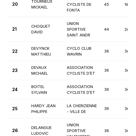
TOURNEUX
20
CYCLISTE DE
45
1ère
MICKAEL
FONTA
UNION
CHOQUET
21
SPORTIVE
44
2ème
DAVID
SAINT ANDR
DEVYNCK
CYCLO CLUB
22
36
3ème
MATTHIEU
WAVRIN
DEVAUX
ASSOCIATION
23
36
3ème
MICHAEL
CYCLISTE D’ET
BOITEL
ASSOCIATION
24
36
3ème
SYLVAIN
CYCLISTE D’ET
HARDY JEAN
LA CHERIZIENNE
25
36
3ème
PHILIPPE
- VILLE DE
UNION
DELANGUE
26
SPORTIVE
36
3ème
LUDOVIC