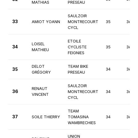
MATHIAS
PRESEAU
SAULZOIR
33
AMIOT YOANN
MONTRECOURT
35
3ème
CYCL
ETOILE
LOISEL
34
CYCLISTE
35
3ème
MATHIEU
FEIGNIES
DELOT
TEAM BIKE
35
34
3ème
GRÉGORY
PRESEAU
SAULZOIR
RENAUT
36
MONTRECOURT
34
3ème
VINCENT
CYCL
TEAM
37
SOILE THIERRY
TOMASINA
34
3ème
WAMBRECHIES
UNION