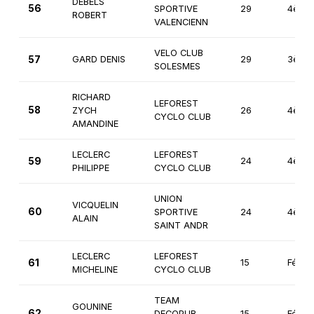
DEBELS
56
SPORTIVE
29
4ème
ROBERT
VALENCIENN
VELO CLUB
57
GARD DENIS
29
3ème
SOLESMES
RICHARD
LEFOREST
58
ZYCH
26
4ème
CYCLO CLUB
AMANDINE
LECLERC
LEFOREST
59
24
4ème
PHILIPPE
CYCLO CLUB
UNION
VICQUELIN
60
SPORTIVE
24
4ème
ALAIN
SAINT ANDR
LECLERC
LEFOREST
61
15
Fémin
MICHELINE
CYCLO CLUB
TEAM
GOUNINE
62
DECOPUB
15
Fémin