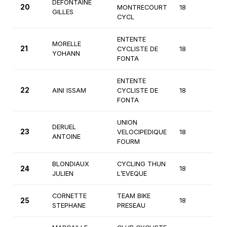
DEFONTAINE
20
MONTRECOURT
18
2èm
GILLES
CYCL
ENTENTE
MORELLE
21
CYCLISTE DE
18
1ère
YOHANN
FONTA
ENTENTE
22
AINI ISSAM
CYCLISTE DE
18
1ère
FONTA
UNION
DERUEL
23
VELOCIPEDIQUE
18
2èm
ANTOINE
FOURM
BLONDIAUX
CYCLING THUN
24
18
1ère
JULIEN
L’EVEQUE
CORNETTE
TEAM BIKE
25
18
1ère
STEPHANE
PRESEAU