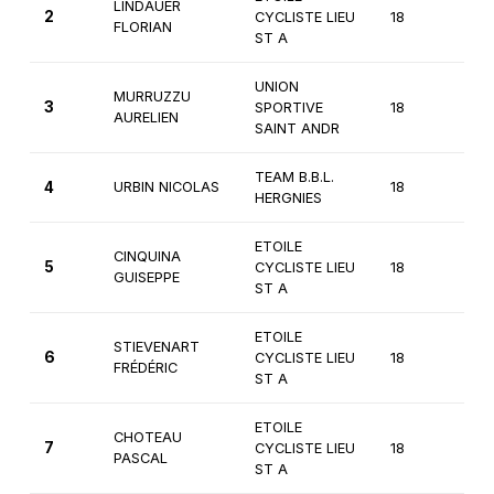
LINDAUER
2
CYCLISTE LIEU
18
1ère
FLORIAN
ST A
UNION
MURRUZZU
3
SPORTIVE
18
1ère
AURELIEN
SAINT ANDR
TEAM B.B.L.
4
URBIN NICOLAS
18
2èm
HERGNIES
ETOILE
CINQUINA
5
CYCLISTE LIEU
18
2èm
GUISEPPE
ST A
ETOILE
STIEVENART
6
CYCLISTE LIEU
18
2èm
FRÉDÉRIC
ST A
ETOILE
CHOTEAU
7
CYCLISTE LIEU
18
2èm
PASCAL
ST A