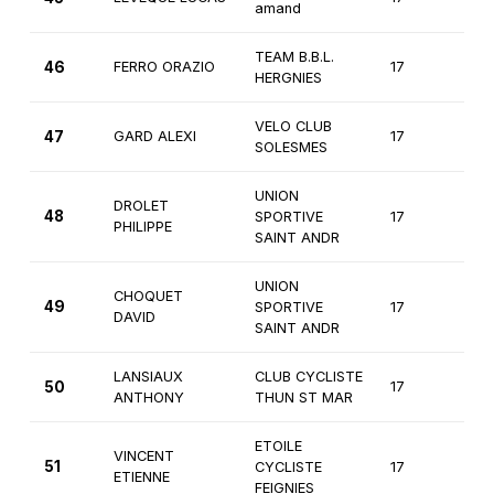
amand
TEAM B.B.L.
46
FERRO ORAZIO
17
2èm
HERGNIES
VELO CLUB
47
GARD ALEXI
17
2èm
SOLESMES
UNION
DROLET
48
SPORTIVE
17
2èm
PHILIPPE
SAINT ANDR
UNION
CHOQUET
49
SPORTIVE
17
2èm
DAVID
SAINT ANDR
LANSIAUX
CLUB CYCLISTE
50
17
2èm
ANTHONY
THUN ST MAR
ETOILE
VINCENT
51
CYCLISTE
17
2èm
ETIENNE
FEIGNIES