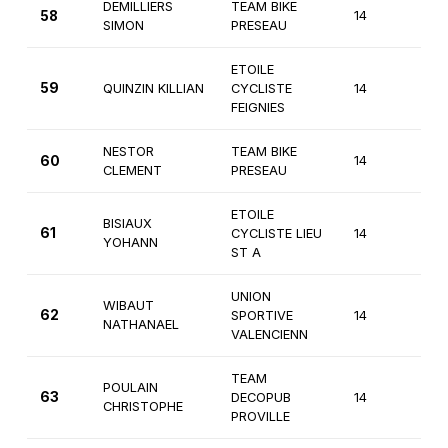
DEMILLIERS
TEAM BIKE
58
14
3èm
SIMON
PRESEAU
ETOILE
59
QUINZIN KILLIAN
CYCLISTE
14
3èm
FEIGNIES
NESTOR
TEAM BIKE
60
14
3èm
CLEMENT
PRESEAU
ETOILE
BISIAUX
61
CYCLISTE LIEU
14
3èm
YOHANN
ST A
UNION
WIBAUT
62
SPORTIVE
14
3èm
NATHANAEL
VALENCIENN
TEAM
POULAIN
63
DECOPUB
14
3èm
CHRISTOPHE
PROVILLE