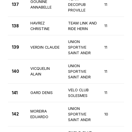
GOUNINE
137
DECOPUB
11
Fémi
ANNABELLE
PROVILLE
HAVREZ
TEAM LINK AND
138
11
Fémi
CHRISTINE
RIDE HERIN
UNION
139
VERDIN CLAUDE
SPORTIVE
11
Fémi
SAINT ANDR
UNION
VICQUELIN
140
SPORTIVE
11
4èm
ALAIN
SAINT ANDR
VELO CLUB
141
GARD DENIS
11
3èm
SOLESMES
UNION
MOREIRA
142
SPORTIVE
10
4èm
EDUARDO
SAINT ANDR