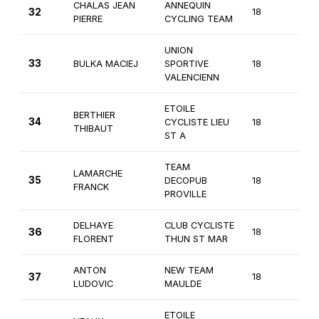
CHALAS JEAN
ANNEQUIN
32
18
1ère
PIERRE
CYCLING TEAM
UNION
33
BULKA MACIEJ
SPORTIVE
18
1ère
VALENCIENN
ETOILE
BERTHIER
34
CYCLISTE LIEU
18
1ère
THIBAUT
ST A
TEAM
LAMARCHE
35
DECOPUB
18
1ère
FRANCK
PROVILLE
DELHAYE
CLUB CYCLISTE
36
18
1ère
FLORENT
THUN ST MAR
ANTON
NEW TEAM
37
18
1ère
LUDOVIC
MAULDE
ETOILE