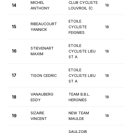
MICHEL
CLUB CYCLISTE
14
18
2èm
ANTHONY
LOUVROIL (C
ETOILE
RIBEAUCOURT
15
CYCLISTE
18
2èm
YANNICK
FEIGNIES
ETOILE
STIEVENART
16
CYCLISTE LIEU
18
2èm
MAXIM
ST A
ETOILE
17
TISON CEDRIC
CYCLISTE LIEU
18
2èm
ST A
VANAUBERG
TEAM B.B.L.
18
18
2èm
EDDY
HERGNIES
SIZAIRE
NEW TEAM
19
18
2èm
VINCENT
MAULDE
SAULZOIR