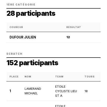
1ÈRE CATÉGORIE
28 participants
COUREUR
RÉSULTAT
DUFOUR JULIEN
12
SCRATCH
152 participants
PLACE
NOM
TEAM
TOURS
CAT
ETOILE
LAMERAND
1
CYCLISTE LIEU
18
1ère
MICHAEL
ST A
ETOILE