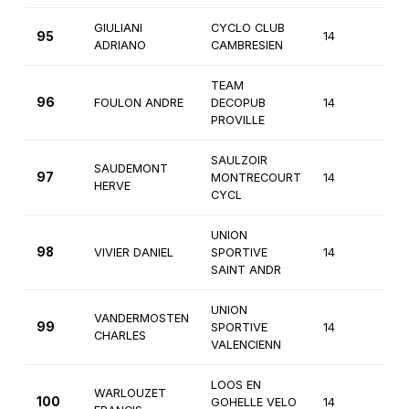
GIULIANI
CYCLO CLUB
95
14
4èm
ADRIANO
CAMBRESIEN
TEAM
96
FOULON ANDRE
DECOPUB
14
4èm
PROVILLE
SAULZOIR
SAUDEMONT
97
MONTRECOURT
14
4èm
HERVE
CYCL
UNION
98
VIVIER DANIEL
SPORTIVE
14
4èm
SAINT ANDR
UNION
VANDERMOSTEN
99
SPORTIVE
14
4èm
CHARLES
VALENCIENN
LOOS EN
WARLOUZET
100
GOHELLE VELO
14
4èm