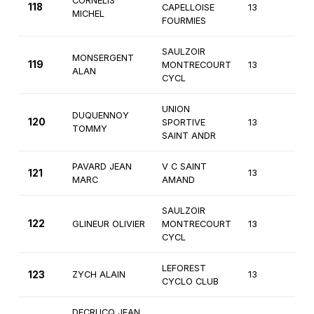
CORNELIS
118
CAPELLOISE
13
4èm
MICHEL
FOURMIES
SAULZOIR
MONSERGENT
119
MONTRECOURT
13
3èm
ALAN
CYCL
UNION
DUQUENNOY
120
SPORTIVE
13
3èm
TOMMY
SAINT ANDR
PAVARD JEAN
V C SAINT
121
13
4èm
MARC
AMAND
SAULZOIR
122
GLINEUR OLIVIER
MONTRECOURT
13
4èm
CYCL
LEFOREST
123
ZYCH ALAIN
13
4èm
CYCLO CLUB
DECRUCQ JEAN