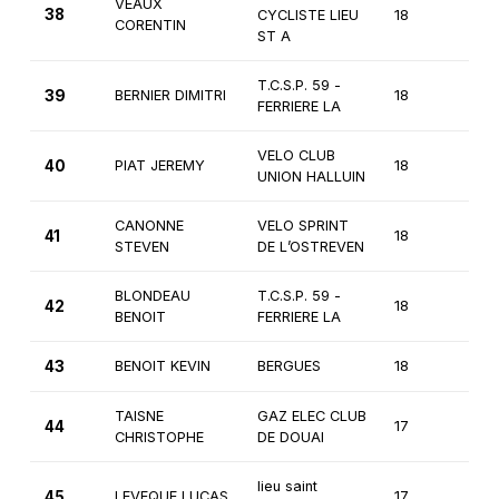
VEAUX
38
CYCLISTE LIEU
18
1ère
CORENTIN
ST A
T.C.S.P. 59 -
39
BERNIER DIMITRI
18
1ère
FERRIERE LA
VELO CLUB
40
PIAT JEREMY
18
1ère
UNION HALLUIN
CANONNE
VELO SPRINT
41
18
1ère
STEVEN
DE L’OSTREVEN
BLONDEAU
T.C.S.P. 59 -
42
18
1ère
BENOIT
FERRIERE LA
43
BENOIT KEVIN
BERGUES
18
1ère
TAISNE
GAZ ELEC CLUB
44
17
2èm
CHRISTOPHE
DE DOUAI
lieu saint
45
LEVEQUE LUCAS
17
2èm