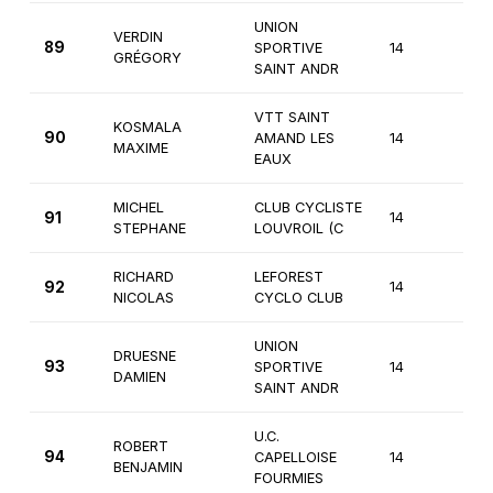
UNION
VERDIN
89
SPORTIVE
14
3èm
GRÉGORY
SAINT ANDR
VTT SAINT
KOSMALA
90
AMAND LES
14
3èm
MAXIME
EAUX
MICHEL
CLUB CYCLISTE
91
14
3èm
STEPHANE
LOUVROIL (C
RICHARD
LEFOREST
92
14
3èm
NICOLAS
CYCLO CLUB
UNION
DRUESNE
93
SPORTIVE
14
3èm
DAMIEN
SAINT ANDR
U.C.
ROBERT
94
CAPELLOISE
14
3èm
BENJAMIN
FOURMIES