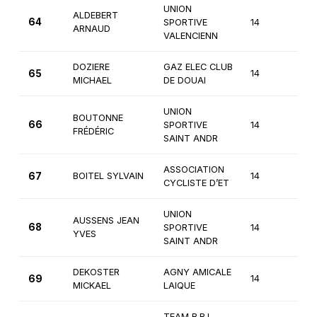
UNION
ALDEBERT
64
SPORTIVE
14
3èm
ARNAUD
VALENCIENN
DOZIERE
GAZ ELEC CLUB
65
14
3èm
MICHAEL
DE DOUAI
UNION
BOUTONNE
66
SPORTIVE
14
3èm
FRÉDÉRIC
SAINT ANDR
ASSOCIATION
67
BOITEL SYLVAIN
14
3èm
CYCLISTE D’ET
UNION
AUSSENS JEAN
68
SPORTIVE
14
3èm
YVES
SAINT ANDR
DEKOSTER
AGNY AMICALE
69
14
3èm
MICKAEL
LAIQUE
TEAM B.B.L.