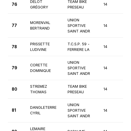
DELOT
TEAM BIKE
76
14
3èm
GRÉGORY
PRESEAU
UNION
MORENVAL
77
SPORTIVE
14
3èm
BERTRAND
SAINT ANDR
PRISSETTE
T.C.S.P. 59 -
78
14
3èm
LUDIVINE
FERRIERE LA
UNION
CORETTE
79
SPORTIVE
14
3èm
DOMINIQUE
SAINT ANDR
STREMEZ
TEAM BIKE
80
14
3èm
THOMAS
PRESEAU
UNION
DANGLETERRE
81
SPORTIVE
14
3èm
CYRIL
SAINT ANDR
LEMAIRE