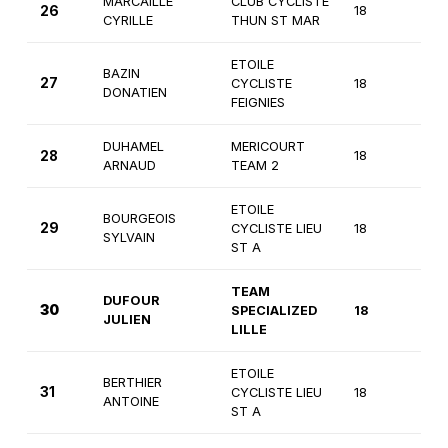
MARCAILLE
CLUB CYCLISTE
26
18
1ère
CYRILLE
THUN ST MAR
ETOILE
BAZIN
27
CYCLISTE
18
1ère
DONATIEN
FEIGNIES
DUHAMEL
MERICOURT
28
18
1ère
ARNAUD
TEAM 2
ETOILE
BOURGEOIS
29
CYCLISTE LIEU
18
1ère
SYLVAIN
ST A
TEAM
DUFOUR
30
SPECIALIZED
18
1èr
JULIEN
LILLE
ETOILE
BERTHIER
31
CYCLISTE LIEU
18
1ère
ANTOINE
ST A