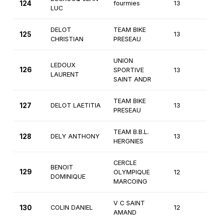
124
fourmies
13
4èm
LUC
DELOT
TEAM BIKE
125
13
4èm
CHRISTIAN
PRESEAU
UNION
LEDOUX
126
SPORTIVE
13
2èm
LAURENT
SAINT ANDR
TEAM BIKE
127
DELOT LAETITIA
13
4èm
PRESEAU
TEAM B.B.L.
128
DELY ANTHONY
13
3èm
HERGNIES
CERCLE
BENOIT
129
OLYMPIQUE
12
4èm
DOMINIQUE
MARCOING
V C SAINT
130
COLIN DANIEL
12
4èm
AMAND