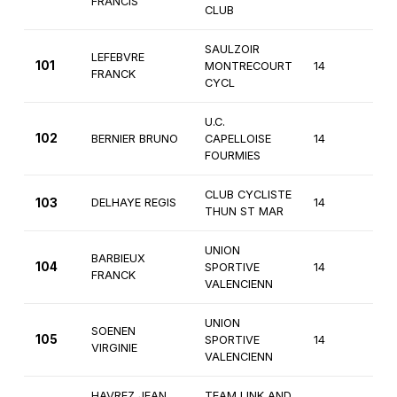
FRANCIS
CLUB
SAULZOIR
LEFEBVRE
101
MONTRECOURT
14
4èm
FRANCK
CYCL
U.C.
102
BERNIER BRUNO
CAPELLOISE
14
4èm
FOURMIES
CLUB CYCLISTE
103
DELHAYE REGIS
14
4èm
THUN ST MAR
UNION
BARBIEUX
104
SPORTIVE
14
4èm
FRANCK
VALENCIENN
UNION
SOENEN
105
SPORTIVE
14
4èm
VIRGINIE
VALENCIENN
HAVREZ JEAN
TEAM LINK AND