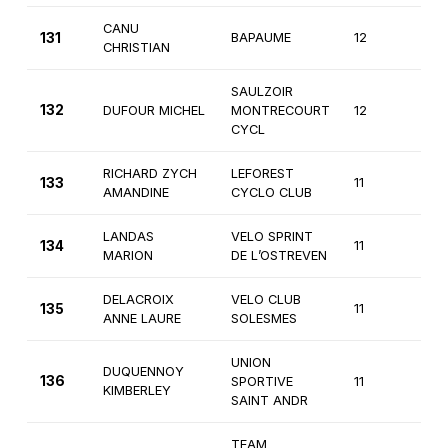
CANU
131
BAPAUME
12
4èm
CHRISTIAN
SAULZOIR
132
DUFOUR MICHEL
MONTRECOURT
12
3èm
CYCL
RICHARD ZYCH
LEFOREST
133
11
4èm
AMANDINE
CYCLO CLUB
LANDAS
VELO SPRINT
134
11
Fémi
MARION
DE L’OSTREVEN
DELACROIX
VELO CLUB
135
11
Fémi
ANNE LAURE
SOLESMES
UNION
DUQUENNOY
136
SPORTIVE
11
Fémi
KIMBERLEY
SAINT ANDR
TEAM