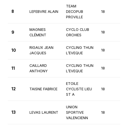
TEAM
8
LEFEBVRE ALAIN
DECOPUB
18
2èm
PROVILLE
MAGNIES
CYCLO CLUB
9
18
2èm
CLÉMENT
ORCHIES
RIGAUX JEAN
CYCLING THUN
10
18
2èm
JACQUES
L’EVEQUE
CAILLARD
CYCLING THUN
11
18
2èm
ANTHONY
L’EVEQUE
ETOILE
12
TAISNE FABRICE
CYCLISTE LIEU
18
2èm
ST A
UNION
13
LEVAS LAURENT
SPORTIVE
18
2èm
VALENCIENN