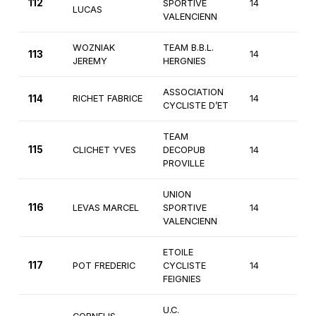
112
SPORTIVE
14
3èm
LUCAS
VALENCIENN
WOZNIAK
TEAM B.B.L.
113
14
4èm
JEREMY
HERGNIES
ASSOCIATION
114
RICHET FABRICE
14
4èm
CYCLISTE D’ET
TEAM
115
CLICHET YVES
DECOPUB
14
4èm
PROVILLE
UNION
116
LEVAS MARCEL
SPORTIVE
14
4èm
VALENCIENN
ETOILE
117
POT FREDERIC
CYCLISTE
14
3èm
FEIGNIES
U.C.