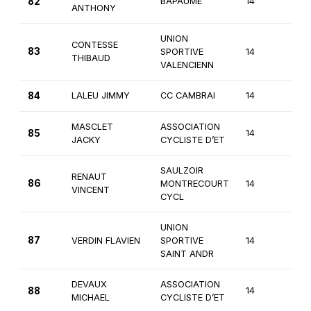
82
BAPAUME
14
3èm
ANTHONY
UNION
CONTESSE
83
SPORTIVE
14
3èm
THIBAUD
VALENCIENN
84
LALEU JIMMY
CC CAMBRAI
14
3èm
MASCLET
ASSOCIATION
85
14
3èm
JACKY
CYCLISTE D’ET
SAULZOIR
RENAUT
86
MONTRECOURT
14
3èm
VINCENT
CYCL
UNION
87
VERDIN FLAVIEN
SPORTIVE
14
3èm
SAINT ANDR
DEVAUX
ASSOCIATION
88
14
3èm
MICHAEL
CYCLISTE D’ET