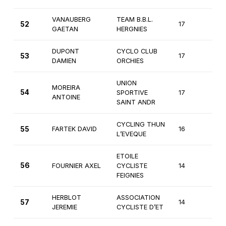
VANAUBERG
TEAM B.B.L.
52
17
2èm
GAETAN
HERGNIES
DUPONT
CYCLO CLUB
53
17
2èm
DAMIEN
ORCHIES
UNION
MOREIRA
54
SPORTIVE
17
2èm
ANTOINE
SAINT ANDR
CYCLING THUN
55
FARTEK DAVID
16
2èm
L’EVEQUE
ETOILE
56
FOURNIER AXEL
CYCLISTE
14
3èm
FEIGNIES
HERBLOT
ASSOCIATION
57
14
3èm
JEREMIE
CYCLISTE D’ET