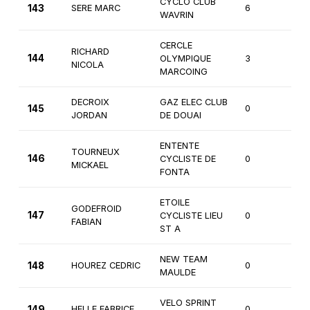
CYCLO CLUB
143
SERE MARC
6
3èm
WAVRIN
CERCLE
RICHARD
144
OLYMPIQUE
3
3èm
NICOLA
MARCOING
DECROIX
GAZ ELEC CLUB
145
0
1ère
JORDAN
DE DOUAI
ENTENTE
TOURNEUX
146
CYCLISTE DE
0
1ère
MICKAEL
FONTA
ETOILE
GODEFROID
147
CYCLISTE LIEU
0
2èm
FABIAN
ST A
NEW TEAM
148
HOUREZ CEDRIC
0
2èm
MAULDE
VELO SPRINT
149
HELLE FABRICE
0
2èm