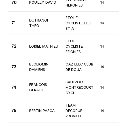
70
POUILLY DAVID
14
3èm
HERGNIES
ETOILE
DUTRANOIT
71
CYCLISTE LIEU
14
3èm
THEO
ST A
ETOILE
72
LOISEL MATHIEU
CYCLISTE
14
3èm
FEIGNIES
BEGLIOMINI
GAZ ELEC CLUB
73
14
3èm
DAMIENS
DE DOUAI
SAULZOIR
FRANCOIS
74
MONTRECOURT
14
3èm
GERALD
CYCL
TEAM
75
BERTIN PASCAL
DECOPUB
14
3èm
PROVILLE