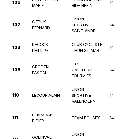
106
14
4èm
MARIE
RIDE HERIN
UNION
CIEPLIK
107
SPORTIVE
14
4èm
BERNARD
SAINT ANDR
DECOCK
CLUB CYCLISTE
108
14
4èm
PHILIPPE
THUN ST MAR
U.C.
GRODZKI
109
CAPELLOISE
14
4èm
PASCAL
FOURMIES
UNION
110
LECOUF ALAIN
SPORTIVE
14
4èm
VALENCIENN
DEBRABANT
111
TEAM BOUSIES
14
4èm
DIDIER
UNION
GOLINVAL