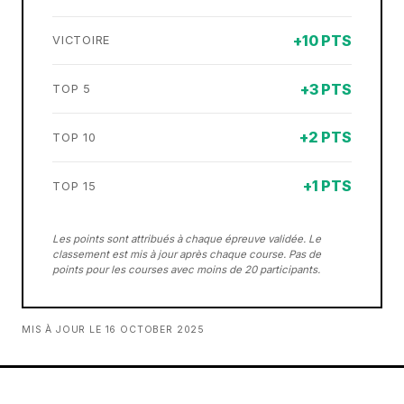
+10 PTS
VICTOIRE
+3 PTS
TOP 5
+2 PTS
TOP 10
+1 PTS
TOP 15
Les points sont attribués à chaque épreuve validée. Le
classement est mis à jour après chaque course. Pas de
points pour les courses avec moins de 20 participants.
MIS À JOUR LE 16 OCTOBER 2025