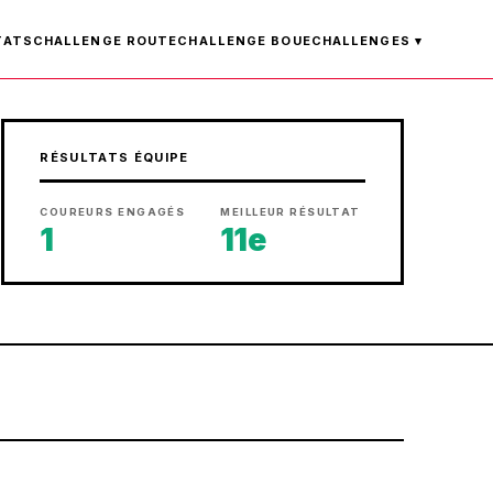
TATS
CHALLENGE ROUTE
CHALLENGE BOUE
CHALLENGES ▾
RÉSULTATS ÉQUIPE
COUREURS ENGAGÉS
MEILLEUR RÉSULTAT
1
11e