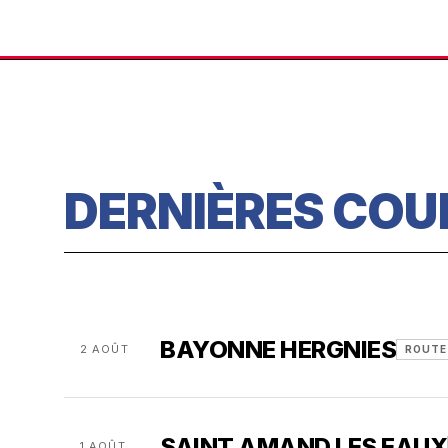
DERNIÈRES COU
BAYONNE HERGNIES
2 AOÛT
ROUTE
SAINT AMAND LES EAUX
1 AOÛT