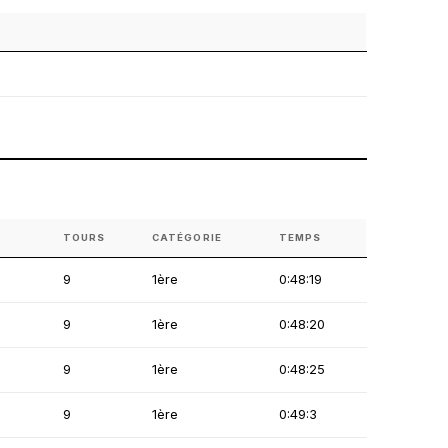
TOURS
CATÉGORIE
TEMPS
9
1ère
0:48:19
9
1ère
0:48:20
9
1ère
0:48:25
9
1ère
0:49:3