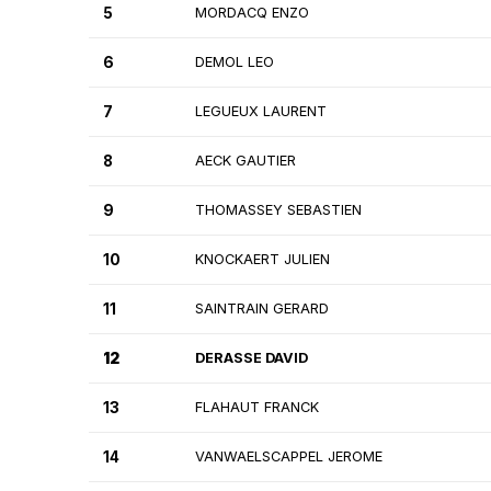
5
MORDACQ ENZO
6
DEMOL LEO
7
LEGUEUX LAURENT
8
AECK GAUTIER
9
THOMASSEY SEBASTIEN
10
KNOCKAERT JULIEN
11
SAINTRAIN GERARD
12
DERASSE DAVID
13
FLAHAUT FRANCK
14
VANWAELSCAPPEL JEROME