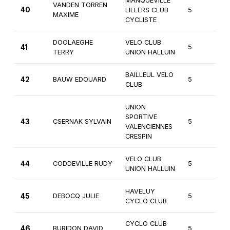
MANQUEVILLE
VANDEN TORREN
40
LILLERS CLUB
5
3
MAXIME
CYCLISTE
DOOLAEGHE
VELO CLUB
41
5
3
TERRY
UNION HALLUIN
BAILLEUL VELO
42
BAUW EDOUARD
5
3
CLUB
UNION
SPORTIVE
43
CSERNAK SYLVAIN
5
3
VALENCIENNES
CRESPIN
VELO CLUB
44
CODDEVILLE RUDY
5
3
UNION HALLUIN
HAVELUY
45
DEBOCQ JULIE
5
3
CYCLO CLUB
CYCLO CLUB
46
BURIDON DAVID
5
3