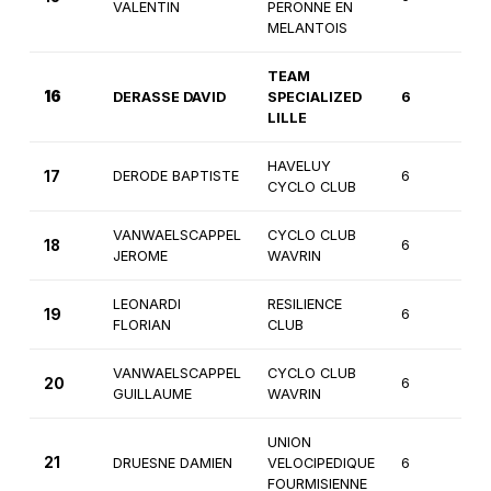
VALENTIN
PERONNE EN
MELANTOIS
TEAM
16
DERASSE DAVID
SPECIALIZED
6
2
LILLE
HAVELUY
17
DERODE BAPTISTE
6
1è
CYCLO CLUB
VANWAELSCAPPEL
CYCLO CLUB
18
6
2
JEROME
WAVRIN
LEONARDI
RESILIENCE
19
6
2
FLORIAN
CLUB
VANWAELSCAPPEL
CYCLO CLUB
20
6
2
GUILLAUME
WAVRIN
UNION
21
DRUESNE DAMIEN
VELOCIPEDIQUE
6
2
FOURMISIENNE