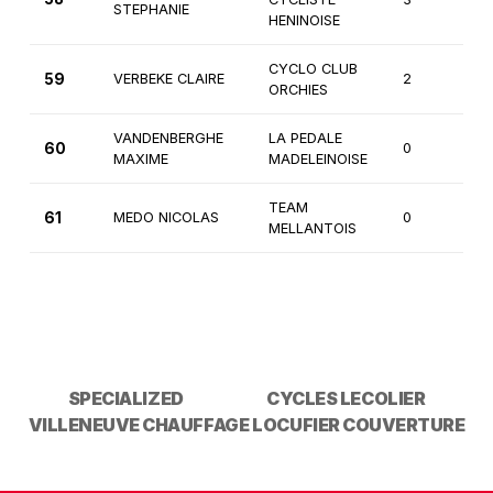
STEPHANIE
HENINOISE
CYCLO CLUB
59
VERBEKE CLAIRE
2
Fé
ORCHIES
VANDENBERGHE
LA PEDALE
60
0
3
MAXIME
MADELEINOISE
TEAM
61
MEDO NICOLAS
0
3
MELLANTOIS
SPECIALIZED
CYCLES LECOLIER
VILLENEUVE CHAUFFAGE
LOCUFIER COUVERTURE