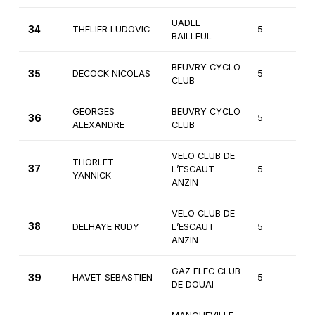
UADEL
34
THELIER LUDOVIC
5
3
BAILLEUL
BEUVRY CYCLO
35
DECOCK NICOLAS
5
3
CLUB
GEORGES
BEUVRY CYCLO
36
5
3
ALEXANDRE
CLUB
VELO CLUB DE
THORLET
37
L’ESCAUT
5
3
YANNICK
ANZIN
VELO CLUB DE
38
DELHAYE RUDY
L’ESCAUT
5
3
ANZIN
GAZ ELEC CLUB
39
HAVET SEBASTIEN
5
2
DE DOUAI