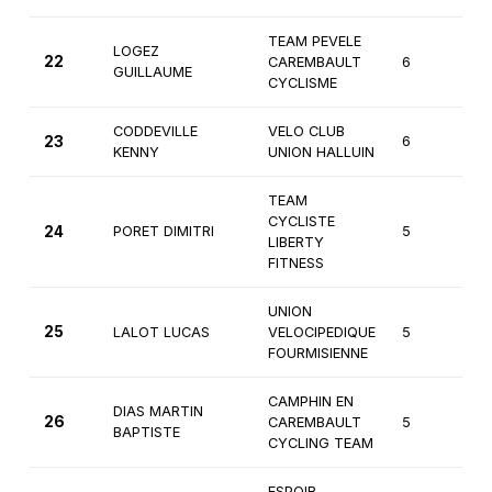
TEAM PEVELE
LOGEZ
22
CAREMBAULT
6
3
GUILLAUME
CYCLISME
CODDEVILLE
VELO CLUB
23
6
2
KENNY
UNION HALLUIN
TEAM
CYCLISTE
24
PORET DIMITRI
5
3
LIBERTY
FITNESS
UNION
25
LALOT LUCAS
VELOCIPEDIQUE
5
2
FOURMISIENNE
CAMPHIN EN
DIAS MARTIN
26
CAREMBAULT
5
2
BAPTISTE
CYCLING TEAM
ESPOIR