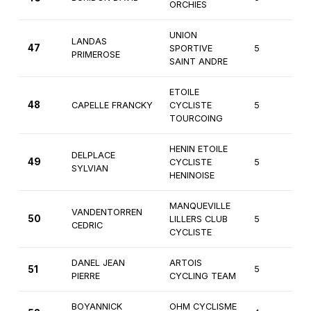
ORCHIES
UNION
LANDAS
47
SPORTIVE
5
3
PRIMEROSE
SAINT ANDRE
ETOILE
48
CAPELLE FRANCKY
CYCLISTE
5
3
TOURCOING
HENIN ETOILE
DELPLACE
49
CYCLISTE
5
3
SYLVIAN
HENINOISE
MANQUEVILLE
VANDENTORREN
50
LILLERS CLUB
5
3
CEDRIC
CYCLISTE
DANEL JEAN
ARTOIS
51
5
3
PIERRE
CYCLING TEAM
BOYANNICK
OHM CYCLISME