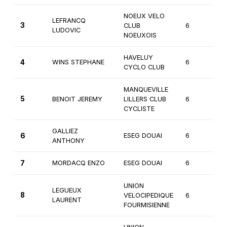
NOEUX VELO
LEFRANCQ
3
CLUB
6
1è
LUDOVIC
NOEUXOIS
HAVELUY
4
WINS STEPHANE
6
1è
CYCLO CLUB
MANQUEVILLE
5
BENOIT JEREMY
LILLERS CLUB
6
1è
CYCLISTE
GALLIEZ
6
ESEG DOUAI
6
1è
ANTHONY
7
MORDACQ ENZO
ESEG DOUAI
6
1è
UNION
LEGUEUX
8
VELOCIPEDIQUE
6
1è
LAURENT
FOURMISIENNE