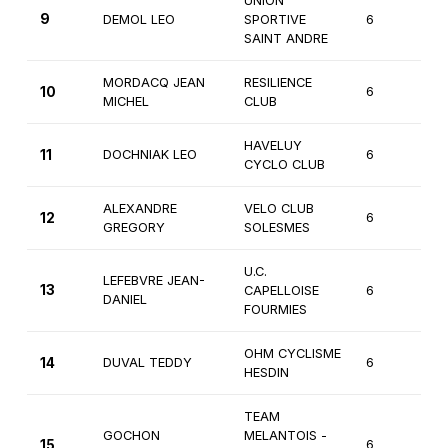
UNION
9
DEMOL LEO
SPORTIVE
6
1è
SAINT ANDRE
MORDACQ JEAN
RESILIENCE
10
6
2
MICHEL
CLUB
HAVELUY
11
DOCHNIAK LEO
6
1è
CYCLO CLUB
ALEXANDRE
VELO CLUB
12
6
1è
GREGORY
SOLESMES
U.C.
LEFEBVRE JEAN-
13
CAPELLOISE
6
1è
DANIEL
FOURMIES
OHM CYCLISME
14
DUVAL TEDDY
6
1è
HESDIN
TEAM
GOCHON
MELANTOIS -
15
6
2