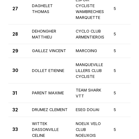
DAGHELET
CYCLISTE
27
5
3
THOMAS
WAMBRECHIES
MARQUETTE
DEHONGHER
CYCLO CLUB
28
5
2
MATTHIEU
ARMENTIEROIS
29
GAILLEZ VINCENT
MARCOING
5
2
MANQUEVILLE
30
DOLLET ETIENNE
LILLERS CLUB
5
2
CYCLISTE
TEAM SHARK
31
PARENT MAXIME
5
2
VTT
32
DRUMEZ CLEMENT
ESEG DOUAI
5
3
WITTEK
NOEUX VELO
33
DASSONVILLE
CLUB
5
3
CELINE
NOEUXOIS