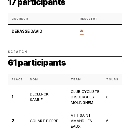
17 participants
COUREUR
RÉSULTAT
3
DERASSE DAVID
E
SCRATCH
61 participants
PLACE
NOM
TEAM
TOURS
C
CLUB CYCLISTE
DECLERCK
1
D’ISBERGUES
6
2
SAMUEL
MOLINGHEM
VTT SAINT
2
COLART PIERRE
AMAND LES
6
1è
EAUX