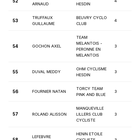
52
4
3
ARNAUD
HESDIN
TRUFFAUX
BEUVRY CYCLO
53
4
3
GUILLAUME
CLUB
TEAM
MELANTOIS -
54
GOCHON AXEL
3
Ca
PERONNE EN
MELANTOIS
OHM CYCLISME
55
DUVAL MEDDY
3
Ca
HESDIN
TORCY TEAM
56
FOURNIER NATAN
3
Ca
PINK AND BLUE
MANQUEVILLE
57
ROLAND ALISSON
LILLERS CLUB
3
Fé
CYCLISTE
HENIN ETOILE
LEFEBVRE
58
CYCLISTE
3
Fé