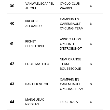
VANWAELSCAPPEL
CYCLO CLUB
39
6
2
JEROME
WAVRIN
CAMPHIN EN
BREVIERE
40
CAREMBAULT
6
2
ALEXANDRE
CYCLING TEAM
ASSOCIATION
RICHET
41
CYCLISTE
6
3
CHRISTOPHE
D’ETROEUNGT
NEW ORANGE
42
LOGIE MATHIEU
TEAM
6
2
BOUSBECQUE
CAMPHIN EN
43
BARTIER SERGE
CAREMBAULT
6
3
CYCLING TEAM
MAINGUEUX
44
ESEG DOUAI
6
3
NICOLAS