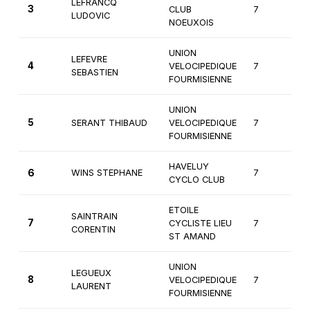
LEFRANCQ
3
CLUB
7
1è
LUDOVIC
NOEUXOIS
UNION
LEFEVRE
4
VELOCIPEDIQUE
7
1è
SEBASTIEN
FOURMISIENNE
UNION
5
SERANT THIBAUD
VELOCIPEDIQUE
7
1è
FOURMISIENNE
HAVELUY
6
WINS STEPHANE
7
1è
CYCLO CLUB
ETOILE
SAINTRAIN
7
CYCLISTE LIEU
7
1è
CORENTIN
ST AMAND
UNION
LEGUEUX
8
VELOCIPEDIQUE
7
1è
LAURENT
FOURMISIENNE