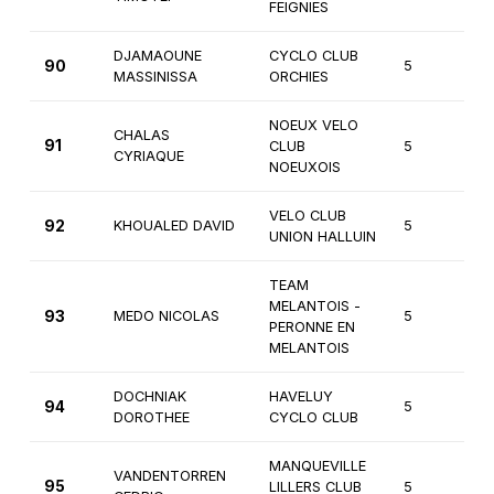
FEIGNIES
DJAMAOUNE
CYCLO CLUB
90
5
Ca
MASSINISSA
ORCHIES
NOEUX VELO
CHALAS
91
CLUB
5
Ca
CYRIAQUE
NOEUXOIS
VELO CLUB
92
KHOUALED DAVID
5
3
UNION HALLUIN
TEAM
MELANTOIS -
93
MEDO NICOLAS
5
3
PERONNE EN
MELANTOIS
DOCHNIAK
HAVELUY
94
5
3
DOROTHEE
CYCLO CLUB
MANQUEVILLE
VANDENTORREN
95
LILLERS CLUB
5
3