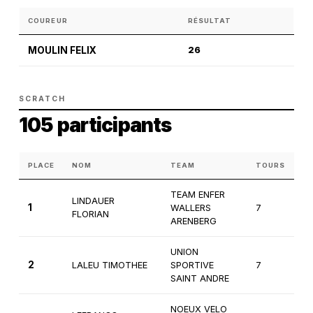
COUREUR
RÉSULTAT
MOULIN FELIX
26
SCRATCH
105 participants
PLACE
NOM
TEAM
TOURS
C
TEAM ENFER
LINDAUER
1
WALLERS
7
1è
FLORIAN
ARENBERG
UNION
2
LALEU TIMOTHEE
SPORTIVE
7
1è
SAINT ANDRE
NOEUX VELO