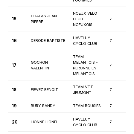
FOURMIES
NOEUX VELO
CHALAS JEAN
15
CLUB
7
1è
PIERRE
NOEUXOIS
HAVELUY
16
DERODE BAPTISTE
7
2
CYCLO CLUB
TEAM
GOCHON
MELANTOIS -
17
7
2
VALENTIN
PERONNE EN
MELANTOIS
TEAM VTT
18
FIEVEZ BENOIT
7
2
JEUMONT
19
BURY RANDY
TEAM BOUSIES
7
2
HAVELUY
20
LIONNE LIONEL
7
2
CYCLO CLUB