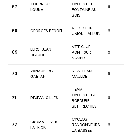
TOURNEUX
CYCLISTE DE
67
6
3
LOUNA
FONTAINE AU
BOIS
VELO CLUB
68
GEORGES BENOIT
6
3
UNION HALLUIN
VTT CLUB
LEROI JEAN
69
PONT SUR
6
3
CLAUDE
SAMBRE
VANAUBERG
NEW TEAM
70
6
3
GAETAN
MAULDE
TEAM
CYCLISTE LA
71
DEJEAN GILLES
6
3
BORDURE -
BETTRECHIES
CYCLOS
CROMMELINCK
72
RANDONNEURS
6
3
PATRICK
LA BASSEE