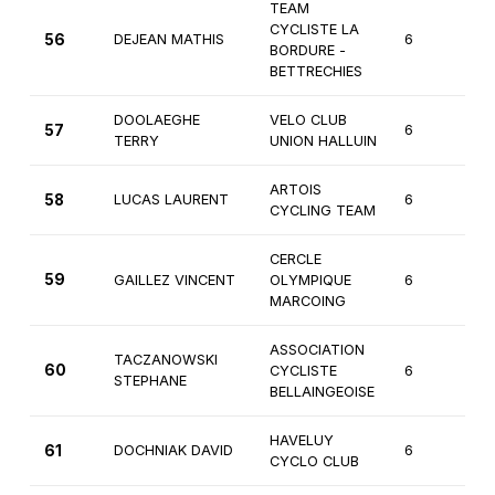
TEAM
CYCLISTE LA
56
DEJEAN MATHIS
6
3
BORDURE -
BETTRECHIES
DOOLAEGHE
VELO CLUB
57
6
3
TERRY
UNION HALLUIN
ARTOIS
58
LUCAS LAURENT
6
3
CYCLING TEAM
CERCLE
59
GAILLEZ VINCENT
OLYMPIQUE
6
2
MARCOING
ASSOCIATION
TACZANOWSKI
60
CYCLISTE
6
3
STEPHANE
BELLAINGEOISE
HAVELUY
61
DOCHNIAK DAVID
6
3
CYCLO CLUB