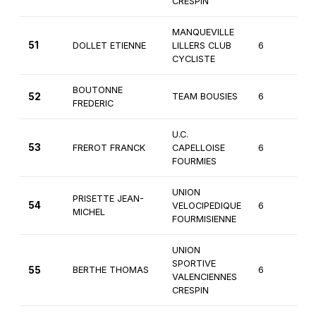
CRESPIN
MANQUEVILLE
51
DOLLET ETIENNE
LILLERS CLUB
6
2
CYCLISTE
BOUTONNE
52
TEAM BOUSIES
6
3
FREDERIC
U.C.
53
FREROT FRANCK
CAPELLOISE
6
2
FOURMIES
UNION
PRISETTE JEAN-
54
VELOCIPEDIQUE
6
3
MICHEL
FOURMISIENNE
UNION
SPORTIVE
55
BERTHE THOMAS
6
2
VALENCIENNES
CRESPIN