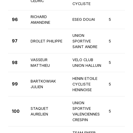
CEDRIC
CYCLISTE
RICHARD
96
ESEG DOUAI
5
3
AMANDINE
UNION
97
DROLET PHILIPPE
SPORTIVE
5
2
SAINT ANDRE
VASSEUR
VELO CLUB
98
5
3
MATTHIEU
UNION HALLUIN
HENIN ETOILE
BARTKOWIAK
99
CYCLISTE
5
3
JULIEN
HENINOISE
UNION
STAQUET
SPORTIVE
100
5
3
AURELIEN
VALENCIENNES
CRESPIN
TEAM ENFER