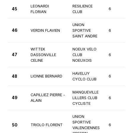
LEONARDI
RESILIENCE
45
6
2
FLORIAN
CLUB
UNION
46
VERDIN FLAVIEN
SPORTIVE
6
2
SAINT ANDRE
WITTEK
NOEUX VELO
47
DASSONVILLE
CLUB
6
3
CELINE
NOEUXOIS
HAVELUY
48
LIONNE BERNARD
6
3
CYCLO CLUB
MANQUEVILLE
CAPILLIEZ PIERRE -
49
LILLERS CLUB
6
3
ALAIN
CYCLISTE
UNION
SPORTIVE
50
TRIOLO FLORENT
6
3
VALENCIENNES