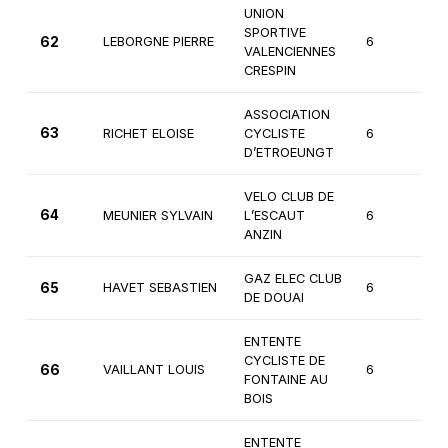
UNION
SPORTIVE
62
LEBORGNE PIERRE
6
3
VALENCIENNES
CRESPIN
ASSOCIATION
63
RICHET ELOISE
CYCLISTE
6
2
D’ETROEUNGT
VELO CLUB DE
64
MEUNIER SYLVAIN
L’ESCAUT
6
3
ANZIN
GAZ ELEC CLUB
65
HAVET SEBASTIEN
6
2
DE DOUAI
ENTENTE
CYCLISTE DE
66
VAILLANT LOUIS
6
1è
FONTAINE AU
BOIS
ENTENTE