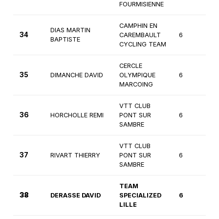
FOURMISIENNE
CAMPHIN EN
DIAS MARTIN
34
CAREMBAULT
6
2
BAPTISTE
CYCLING TEAM
CERCLE
35
DIMANCHE DAVID
OLYMPIQUE
6
2
MARCOING
VTT CLUB
36
HORCHOLLE REMI
PONT SUR
6
2
SAMBRE
VTT CLUB
37
RIVART THIERRY
PONT SUR
6
2
SAMBRE
TEAM
38
DERASSE DAVID
SPECIALIZED
6
2
LILLE