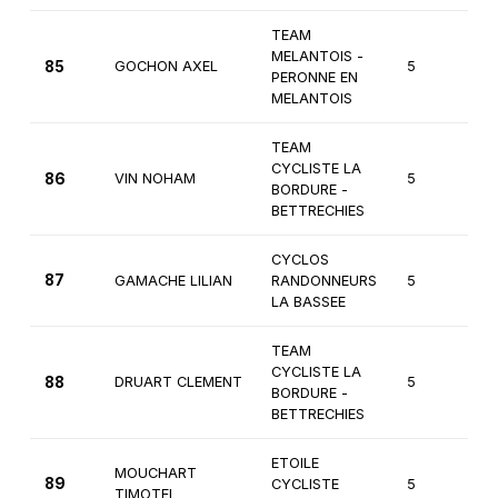
TEAM
MELANTOIS -
85
GOCHON AXEL
5
Ca
PERONNE EN
MELANTOIS
TEAM
CYCLISTE LA
86
VIN NOHAM
5
Ca
BORDURE -
BETTRECHIES
CYCLOS
87
GAMACHE LILIAN
RANDONNEURS
5
Ca
LA BASSEE
TEAM
CYCLISTE LA
88
DRUART CLEMENT
5
Ca
BORDURE -
BETTRECHIES
ETOILE
MOUCHART
89
CYCLISTE
5
Ca
TIMOTEI