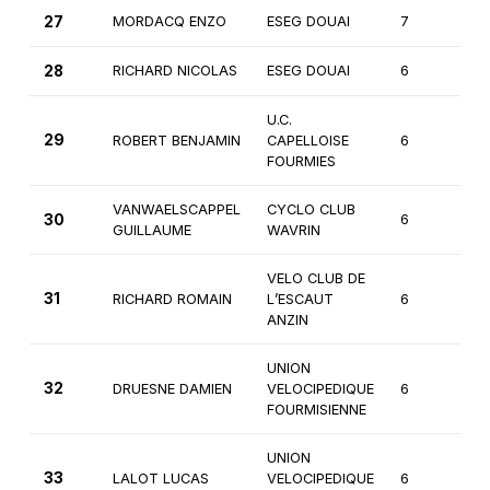
27
MORDACQ ENZO
ESEG DOUAI
7
2
28
RICHARD NICOLAS
ESEG DOUAI
6
2
U.C.
29
ROBERT BENJAMIN
CAPELLOISE
6
2
FOURMIES
VANWAELSCAPPEL
CYCLO CLUB
30
6
2
GUILLAUME
WAVRIN
VELO CLUB DE
31
RICHARD ROMAIN
L’ESCAUT
6
3
ANZIN
UNION
32
DRUESNE DAMIEN
VELOCIPEDIQUE
6
2
FOURMISIENNE
UNION
33
LALOT LUCAS
VELOCIPEDIQUE
6
3