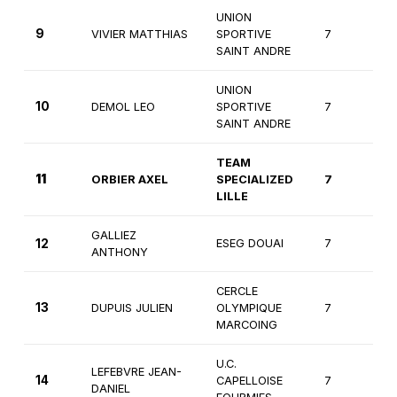
UNION
9
VIVIER MATTHIAS
SPORTIVE
7
1è
SAINT ANDRE
UNION
10
DEMOL LEO
SPORTIVE
7
1è
SAINT ANDRE
TEAM
11
ORBIER AXEL
SPECIALIZED
7
1è
LILLE
GALLIEZ
12
ESEG DOUAI
7
1è
ANTHONY
CERCLE
13
DUPUIS JULIEN
OLYMPIQUE
7
2
MARCOING
U.C.
LEFEBVRE JEAN-
14
CAPELLOISE
7
1è
DANIEL