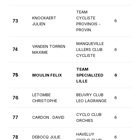
TEAM
KNOCKAERT
CYCLISTE
73
6
1è
JULIEN
PROVINOIS -
PROVIN
MANQUEVILLE
VANDEN TORREN
74
LILLERS CLUB
6
3
MAXIME
CYCLISTE
TEAM
75
MOULIN FELIX
SPECIALIZED
6
3
LILLE
LETOMBE
BEUVRY CLUB
76
6
3
CHRISTOPHE
LEO LAGRANGE
CYCLO CLUB
77
CARDON . DAVID
6
3
ORCHIES
HAVELUY
78
DEBOCQ JULIE
6
3