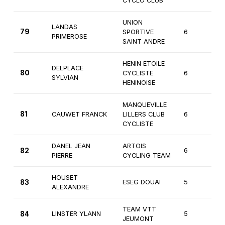
CYCLO CLUB
UNION
LANDAS
79
SPORTIVE
6
3
PRIMEROSE
SAINT ANDRE
HENIN ETOILE
DELPLACE
80
CYCLISTE
6
3
SYLVIAN
HENINOISE
MANQUEVILLE
81
CAUWET FRANCK
LILLERS CLUB
6
3
CYCLISTE
DANEL JEAN
ARTOIS
82
6
3
PIERRE
CYCLING TEAM
HOUSET
83
ESEG DOUAI
5
Ca
ALEXANDRE
TEAM VTT
84
LINSTER YLANN
5
Ca
JEUMONT