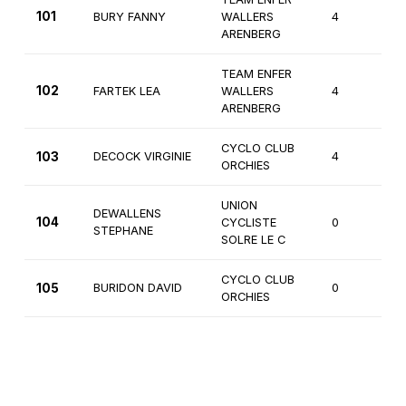
101
BURY FANNY
WALLERS
4
Fé
ARENBERG
TEAM ENFER
102
FARTEK LEA
WALLERS
4
Ca
ARENBERG
CYCLO CLUB
103
DECOCK VIRGINIE
4
Fé
ORCHIES
UNION
DEWALLENS
104
CYCLISTE
0
2
STEPHANE
SOLRE LE C
CYCLO CLUB
105
BURIDON DAVID
0
3
ORCHIES