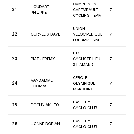
CAMPHIN EN
HOUDART
21
CAREMBAULT
7
2
PHILIPPE
CYCLING TEAM
UNION
22
CORNELIS DAVE
VELOCIPEDIQUE
7
2
FOURMISIENNE
ETOILE
23
PIAT JEREMY
CYCLISTE LIEU
7
2
ST AMAND
CERCLE
VANDAMME
24
OLYMPIQUE
7
2
THOMAS
MARCOING
HAVELUY
25
DOCHNIAK LEO
7
1è
CYCLO CLUB
HAVELUY
26
LIONNE DORIAN
7
2
CYCLO CLUB