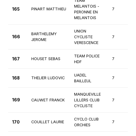
TEAM
MELANTOIS -
165
PINART MATTHIEU
7
3
PERONNE EN
MELANTOIS
UNION
BARTHELEMY
166
CYCLISTE
7
3
JEROME
VERESCENCE
TEAM POLICE
167
HOUSET SEBAS
7
3
HDF
UADEL
168
THELIER LUDOVIC
7
3
BAILLEUL
MANQUEVILLE
169
CAUWET FRANCK
LILLERS CLUB
7
3
CYCLISTE
CYCLO CLUB
170
COUILLET LAURIE
7
3
ORCHIES