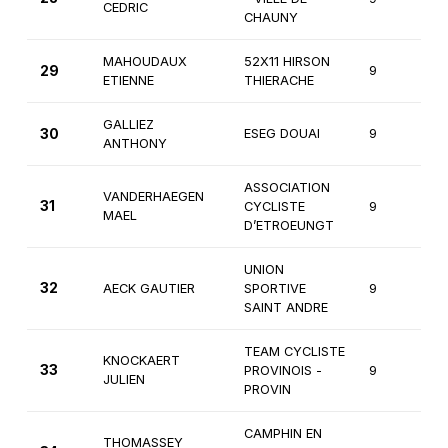
CEDRIC
CHAUNY
MAHOUDAUX
52X11 HIRSON
29
9
1
ETIENNE
THIERACHE
GALLIEZ
30
ESEG DOUAI
9
1
ANTHONY
ASSOCIATION
VANDERHAEGEN
31
CYCLISTE
9
1
MAEL
D’ETROEUNGT
UNION
32
AECK GAUTIER
SPORTIVE
9
1
SAINT ANDRE
TEAM CYCLISTE
KNOCKAERT
33
PROVINOIS -
9
1
JULIEN
PROVIN
CAMPHIN EN
THOMASSEY