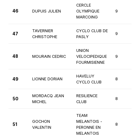
CERCLE
46
DUPUIS JULIEN
OLYMPIQUE
9
2
MARCOING
TAVERNIER
CYCLO CLUB DE
47
9
1
CHRISTOPHE
PASLY
UNION
48
MOURAIN CEDRIC
VELOCIPEDIQUE
9
1
FOURMISIENNE
HAVELUY
49
LIONNE DORIAN
8
3
CYCLO CLUB
MORDACQ JEAN
RESILIENCE
50
8
3
MICHEL
CLUB
TEAM
GOCHON
MELANTOIS -
51
8
3
VALENTIN
PERONNE EN
MELANTOIS