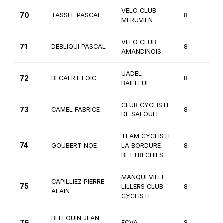
VELO CLUB
70
TASSEL PASCAL
8
3
MERUVIEN
VELO CLUB
71
DEBLIQUI PASCAL
8
3
AMANDINOIS
UADEL
72
BECAERT LOIC
8
3
BAILLEUL
CLUB CYCLISTE
73
CAMEL FABRICE
8
3
DE SALOUEL
TEAM CYCLISTE
74
GOUBERT NOE
LA BORDURE -
8
3
BETTRECHIES
MANQUEVILLE
CAPILLIEZ PIERRE -
75
LILLERS CLUB
8
3
ALAIN
CYCLISTE
BELLOUIN JEAN
76
ECVA
8
3