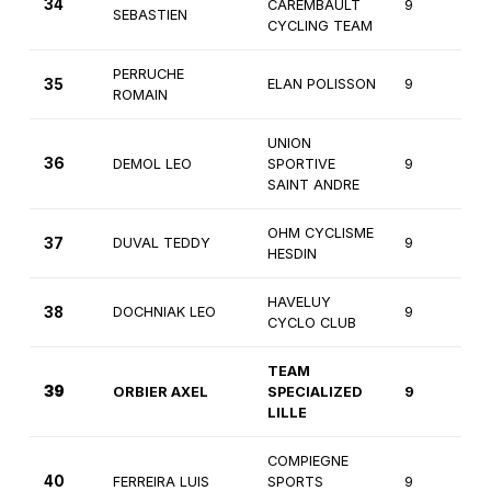
34
CAREMBAULT
9
1
SEBASTIEN
CYCLING TEAM
PERRUCHE
35
ELAN POLISSON
9
1
ROMAIN
UNION
36
DEMOL LEO
SPORTIVE
9
1
SAINT ANDRE
OHM CYCLISME
37
DUVAL TEDDY
9
1
HESDIN
HAVELUY
38
DOCHNIAK LEO
9
1
CYCLO CLUB
TEAM
39
ORBIER AXEL
SPECIALIZED
9
2
LILLE
COMPIEGNE
40
FERREIRA LUIS
SPORTS
9
2