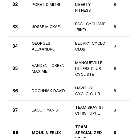
82
PORET DIMITRI
LIBERTY
8
3
FITNESS
ESCL CYCLISME
83
JOSSE MICKAEL
8
3
(BIKE)
GEORGES
BEUVRY CYCLO
84
8
3
ALEXANDRE
CLUB
MANQUEVILLE
VANDEN TORREN
85
LILLERS CLUB
8
3
MAXIME
CYCLISTE
HAVELUY
86
DOCHNIAK DAVID
8
3
CYCLO CLUB
TEAM BRAY ST
87
LAOUT YANIS
8
3
CHRISTOPHE
TEAM
88
MOULIN FELIX
SPECIALIZED
8
3