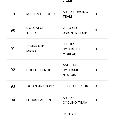
LILLE
ARTOIS RACING
89
MARTIN GREGORY
8
3
TEAM
DOOLAEGHE
VELO CLUB
90
8
3
TERRY
UNION HALLUIN
ESPOIR
CHARRAUD
91
CYCLISTE DE
8
3
MICKAEL
MOREUIL
AMIS DU
92
POULET BENOIT
CYCLISME
8
3
NESLOIS
93
GODIN ANTHONY
RETZ BIKE CLUB
8
3
ARTOIS
94
LUCAS LAURENT
8
3
CYCLING TEAM
ENTENTE