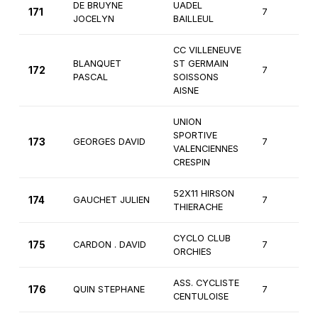
DE BRUYNE
UADEL
171
7
3
JOCELYN
BAILLEUL
CC VILLENEUVE
BLANQUET
ST GERMAIN
172
7
3
PASCAL
SOISSONS
AISNE
UNION
SPORTIVE
173
GEORGES DAVID
7
3
VALENCIENNES
CRESPIN
52X11 HIRSON
174
GAUCHET JULIEN
7
3
THIERACHE
CYCLO CLUB
175
CARDON . DAVID
7
3
ORCHIES
ASS. CYCLISTE
176
QUIN STEPHANE
7
4
CENTULOISE