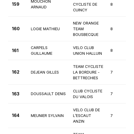
MOUCHON
159
CYCLISTE DE
8
2
ARNAUD
CUINCY
NEW ORANGE
160
LOGIE MATHIEU
TEAM
8
2
BOUSBECQUE
CARPELS
VELO CLUB
161
8
2
GUILLAUME
UNION HALLUIN
TEAM CYCLISTE
162
DEJEAN GILLES
LA BORDURE -
7
3
BETTRECHIES
CLUB CYCLISTE
163
DOUSSAULT DENIS
7
3
DU VALOIS
VELO CLUB DE
164
MEUNIER SYLVAIN
L’ESCAUT
7
3
ANZIN