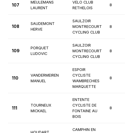
MEULEMANS
VELO CLUB
107
8
3
LAURENT
RETHELOIS
SAULZOIR
SAUDEMONT
108
MONTRECOURT
8
3
HERVE
CYCLING CLUB
SAULZOIR
PORQUET
109
MONTRECOURT
8
3
LUDOVIC
CYCLING CLUB
ESPOIR
VANDERMEIREN
CYCLISTE
110
8
2
MANUEL
WAMBRECHIES
MARQUETTE
ENTENTE
TOURNEUX
CYCLISTE DE
111
8
1
MICKAEL
FONTAINE AU
BOIS
CAMPHIN EN
HOUDART