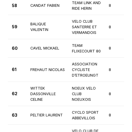
TEAM LINK AND
58
CANDAT FABIEN
8
3
RIDE HERIN
VELO CLUB
BALIQUE
59
SANTERRE ET
8
3
VALENTIN
VERMANDOIS
TEAM
60
CAVEL MICKAEL
8
3
FLIXECOURT 80
ASSOCIATION
61
FREHAUT NICOLAS
CYCLISTE
8
3
D’ETROEUNGT
WITTEK
NOEUX VELO
62
DASSONVILLE
CLUB
8
3
CELINE
NOEUXOIS
CYCLO SPORT
63
PELTIER LAURENT
8
3
ABBEVILLOIS
VELO CLUB DE