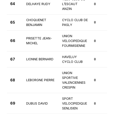
64
DELHAYE RUDY
L’ESCAUT
8
3
ANZIN
CHOQUENET
CYCLO CLUB DE
65
8
3
BENJAMIN
PASLY
UNION
PRISETTE JEAN-
66
VELOCIPEDIQUE
8
3
MICHEL
FOURMISIENNE
HAVELUY
67
LIONNE BERNARD
8
3
CYCLO CLUB
UNION
SPORTIVE
68
LEBORGNE PIERRE
8
3
VALENCIENNES
CRESPIN
SPORT
69
DUBUS DAVID
VELOCIPEDIQUE
8
3
SENLISIEN