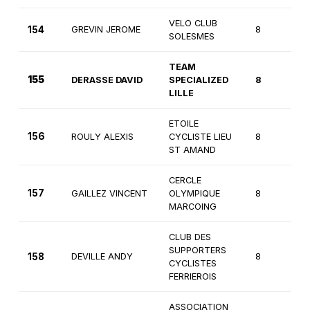
VELO CLUB
154
GREVIN JEROME
8
1
SOLESMES
TEAM
155
DERASSE DAVID
SPECIALIZED
8
2
LILLE
ETOILE
156
ROULY ALEXIS
CYCLISTE LIEU
8
2
ST AMAND
CERCLE
157
GAILLEZ VINCENT
OLYMPIQUE
8
2
MARCOING
CLUB DES
SUPPORTERS
158
DEVILLE ANDY
8
2
CYCLISTES
FERRIEROIS
ASSOCIATION