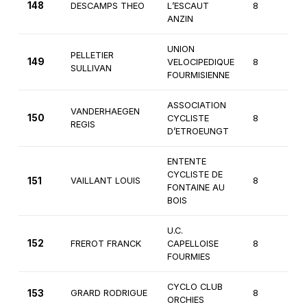
148
DESCAMPS THEO
L’ESCAUT
8
2
ANZIN
UNION
PELLETIER
149
VELOCIPEDIQUE
8
2
SULLIVAN
FOURMISIENNE
ASSOCIATION
VANDERHAEGEN
150
CYCLISTE
8
2
REGIS
D’ETROEUNGT
ENTENTE
CYCLISTE DE
151
VAILLANT LOUIS
8
1
FONTAINE AU
BOIS
U.C.
152
FREROT FRANCK
CAPELLOISE
8
2
FOURMIES
CYCLO CLUB
153
GRARD RODRIGUE
8
2
ORCHIES