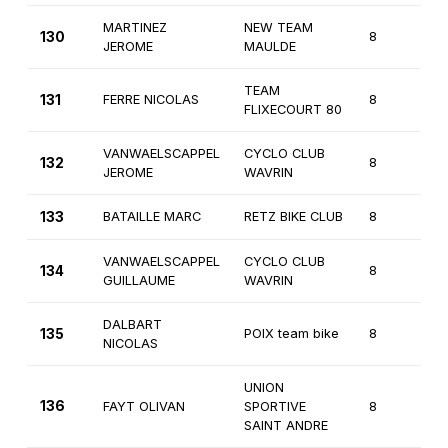
MARTINEZ
NEW TEAM
130
8
2
JEROME
MAULDE
TEAM
131
FERRE NICOLAS
8
2
FLIXECOURT 80
VANWAELSCAPPEL
CYCLO CLUB
132
8
2
JEROME
WAVRIN
133
BATAILLE MARC
RETZ BIKE CLUB
8
2
VANWAELSCAPPEL
CYCLO CLUB
134
8
2
GUILLAUME
WAVRIN
DALBART
135
POIX team bike
8
2
NICOLAS
UNION
136
FAYT OLIVAN
SPORTIVE
8
2
SAINT ANDRE