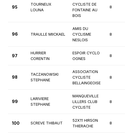
TOURNEUX
CYCLISTE DE
95
8
3
LOUNA
FONTAINE AU
BOIS
AMIS DU
96
TRAULLE MIICKAEL
CYCLISME
8
3
NESLOIS
HURRIER
ESPOIR CYCLO
97
8
3
CORENTIN
OGNES
ASSOCIATION
TACZANOWSKI
98
CYCLISTE
8
3
STEPHANE
BELLAINGEOISE
MANQUEVILLE
LARIVIERE
99
LILLERS CLUB
8
3
STEPHANE
CYCLISTE
52X11 HIRSON
100
SCREVE THIBAUT
8
3
THIERACHE