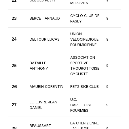
22
DEBOES KEVIN
9
1
MERUVIEN
CYCLO CLUB DE
23
BERCET ARNAUD
9
1
PASLY
UNION
24
DELTOUR LUCAS
VELOCIPEDIQUE
9
1
FOURMISIENNE
ASSOCIATION
BATAILLE
SPORTIVE
25
9
1
ANTHONY
THOUROTTOISE
CYCLISTE
26
MAURIN CORENTIN
RETZ BIKE CLUB
9
1
U.C.
LEFEBVRE JEAN-
27
CAPELLOISE
9
1
DANIEL
FOURMIES
LA CHERIZIENNE
BEAUSSART
28
- VILLE DE
9
1