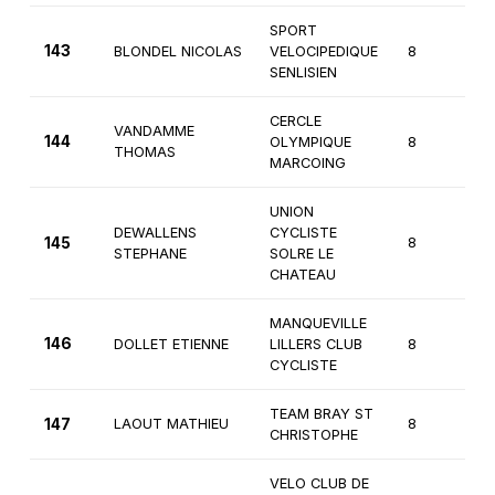
SPORT
143
BLONDEL NICOLAS
VELOCIPEDIQUE
8
2
SENLISIEN
CERCLE
VANDAMME
144
OLYMPIQUE
8
2
THOMAS
MARCOING
UNION
DEWALLENS
CYCLISTE
145
8
2
STEPHANE
SOLRE LE
CHATEAU
MANQUEVILLE
146
DOLLET ETIENNE
LILLERS CLUB
8
2
CYCLISTE
TEAM BRAY ST
147
LAOUT MATHIEU
8
1
CHRISTOPHE
VELO CLUB DE