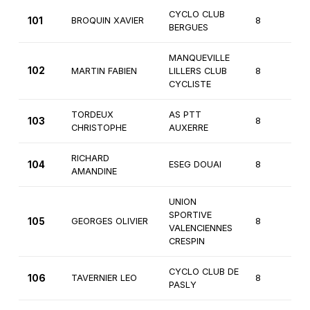
CYCLO CLUB
101
BROQUIN XAVIER
8
3
BERGUES
MANQUEVILLE
102
MARTIN FABIEN
LILLERS CLUB
8
2
CYCLISTE
TORDEUX
AS PTT
103
8
1
CHRISTOPHE
AUXERRE
RICHARD
104
ESEG DOUAI
8
3
AMANDINE
UNION
SPORTIVE
105
GEORGES OLIVIER
8
3
VALENCIENNES
CRESPIN
CYCLO CLUB DE
106
TAVERNIER LEO
8
3
PASLY