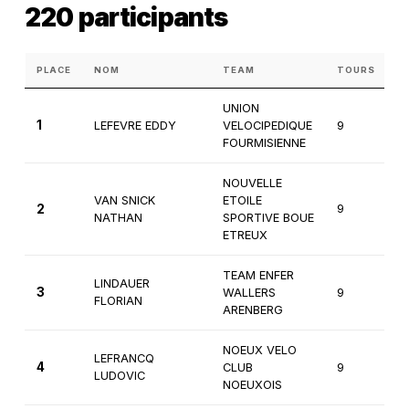
220 participants
PLACE
NOM
TEAM
TOURS
C
UNION
1
LEFEVRE EDDY
VELOCIPEDIQUE
9
1
FOURMISIENNE
NOUVELLE
VAN SNICK
ETOILE
2
9
1
NATHAN
SPORTIVE BOUE
ETREUX
TEAM ENFER
LINDAUER
3
WALLERS
9
1
FLORIAN
ARENBERG
NOEUX VELO
LEFRANCQ
4
CLUB
9
1
LUDOVIC
NOEUXOIS