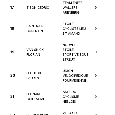
TEAM ENFER
17
TISON CEDRIC
WALLERS
9
1
ARENBERG
ETOILE
SAINTRAIN
18
CYCLISTE LIEU
9
1
CORENTIN
ST AMAND
NOUVELLE
VAN SNICK
ETOILE
19
9
1
FLORIAN
SPORTIVE BOUE
ETREUX
UNION
LEGUEUX
20
VELOCIPEDIQUE
9
1
LAURENT
FOURMISIENNE
AMIS DU
LEONARD
21
CYCLISME
9
1
GUILLAUME
NESLOIS
VELO CLUB