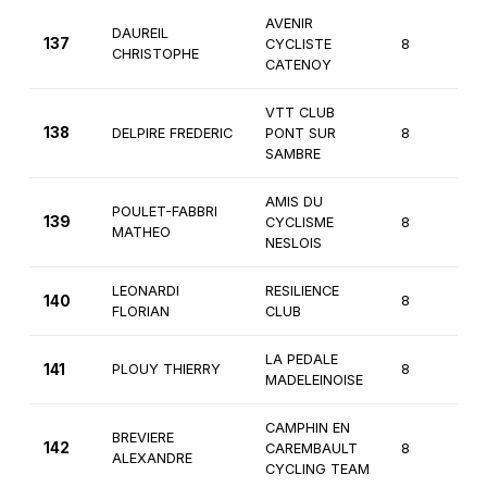
AVENIR
DAUREIL
137
CYCLISTE
8
1
CHRISTOPHE
CATENOY
VTT CLUB
138
DELPIRE FREDERIC
PONT SUR
8
2
SAMBRE
AMIS DU
POULET-FABBRI
139
CYCLISME
8
2
MATHEO
NESLOIS
LEONARDI
RESILIENCE
140
8
2
FLORIAN
CLUB
LA PEDALE
141
PLOUY THIERRY
8
2
MADELEINOISE
CAMPHIN EN
BREVIERE
142
CAREMBAULT
8
2
ALEXANDRE
CYCLING TEAM