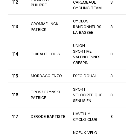
112
CAREMBAULT
8
2
PHILIPPE
CYCLING TEAM
CYCLOS
CROMMELINCK
113
RANDONNEURS
8
3
PATRICK
LA BASSEE
UNION
SPORTIVE
114
THIBAUT LOUIS
8
1
VALENCIENNES
CRESPIN
115
MORDACQ ENZO
ESEG DOUAI
8
2
SPORT
TROSZCZYNSKI
116
VELOCIPEDIQUE
8
2
PATRICE
SENLISIEN
HAVELUY
117
DERODE BAPTISTE
8
2
CYCLO CLUB
NOEUX VELO