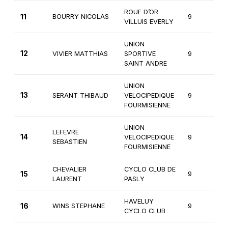
ROUE D’OR
11
BOURRY NICOLAS
9
1
VILLUIS EVERLY
UNION
12
VIVIER MATTHIAS
SPORTIVE
9
1
SAINT ANDRE
UNION
13
SERANT THIBAUD
VELOCIPEDIQUE
9
1
FOURMISIENNE
UNION
LEFEVRE
14
VELOCIPEDIQUE
9
1
SEBASTIEN
FOURMISIENNE
CHEVALIER
CYCLO CLUB DE
15
9
1
LAURENT
PASLY
HAVELUY
16
WINS STEPHANE
9
1
CYCLO CLUB