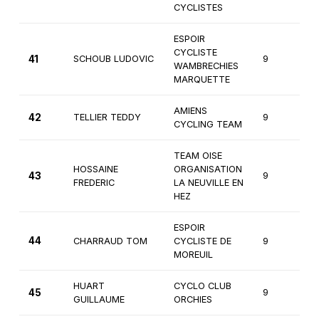
CYCLISTES
ESPOIR
CYCLISTE
41
SCHOUB LUDOVIC
9
2
WAMBRECHIES
MARQUETTE
AMIENS
42
TELLIER TEDDY
9
1
CYCLING TEAM
TEAM OISE
HOSSAINE
ORGANISATION
43
9
2
FREDERIC
LA NEUVILLE EN
HEZ
ESPOIR
44
CHARRAUD TOM
CYCLISTE DE
9
2
MOREUIL
HUART
CYCLO CLUB
45
9
1
GUILLAUME
ORCHIES