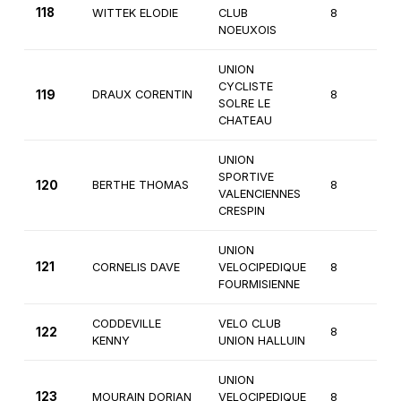
118
WITTEK ELODIE
CLUB
8
3
NOEUXOIS
UNION
CYCLISTE
119
DRAUX CORENTIN
8
2
SOLRE LE
CHATEAU
UNION
SPORTIVE
120
BERTHE THOMAS
8
2
VALENCIENNES
CRESPIN
UNION
121
CORNELIS DAVE
VELOCIPEDIQUE
8
2
FOURMISIENNE
CODDEVILLE
VELO CLUB
122
8
2
KENNY
UNION HALLUIN
UNION
123
MOURAIN DORIAN
VELOCIPEDIQUE
8
1