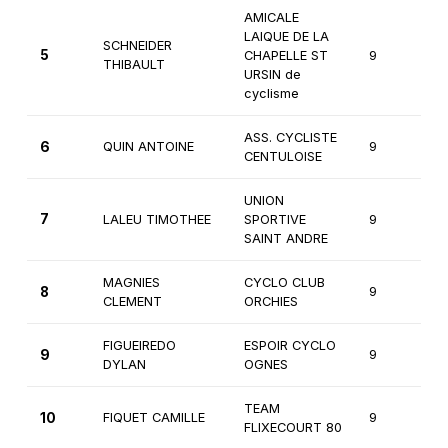
AMICALE
LAIQUE DE LA
SCHNEIDER
5
CHAPELLE ST
9
1
THIBAULT
URSIN de
cyclisme
ASS. CYCLISTE
6
QUIN ANTOINE
9
1
CENTULOISE
UNION
7
LALEU TIMOTHEE
SPORTIVE
9
1
SAINT ANDRE
MAGNIES
CYCLO CLUB
8
9
1
CLEMENT
ORCHIES
FIGUEIREDO
ESPOIR CYCLO
9
9
1
DYLAN
OGNES
TEAM
10
FIQUET CAMILLE
9
1
FLIXECOURT 80