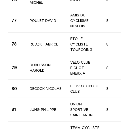
MICHEL
AMIS DU
77
POULET DAVID
CYCLISME
8
3
NESLOIS
ETOILE
78
RUDZKI FABRICE
CYCLISTE
8
3
TOURCOING
VELO CLUB
DUBUISSON
79
BICHOT
8
3
HAROLD
ENERXIA
BEUVRY CYCLO
80
DECOCK NICOLAS
8
3
CLUB
UNION
81
JUNG PHILIPPE
SPORTIVE
8
3
SAINT ANDRE
TEAM CYCLISTE