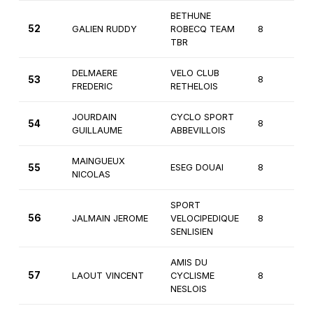
BETHUNE
52
GALIEN RUDDY
ROBECQ TEAM
8
3
TBR
DELMAERE
VELO CLUB
53
8
3
FREDERIC
RETHELOIS
JOURDAIN
CYCLO SPORT
54
8
3
GUILLAUME
ABBEVILLOIS
MAINGUEUX
55
ESEG DOUAI
8
3
NICOLAS
SPORT
56
JALMAIN JEROME
VELOCIPEDIQUE
8
3
SENLISIEN
AMIS DU
57
LAOUT VINCENT
CYCLISME
8
3
NESLOIS