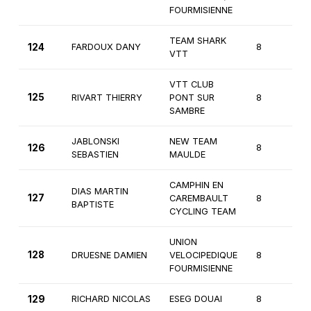
FOURMISIENNE
TEAM SHARK
124
FARDOUX DANY
8
2
VTT
VTT CLUB
125
RIVART THIERRY
PONT SUR
8
2
SAMBRE
JABLONSKI
NEW TEAM
126
8
2
SEBASTIEN
MAULDE
CAMPHIN EN
DIAS MARTIN
127
CAREMBAULT
8
2
BAPTISTE
CYCLING TEAM
UNION
128
DRUESNE DAMIEN
VELOCIPEDIQUE
8
2
FOURMISIENNE
129
RICHARD NICOLAS
ESEG DOUAI
8
2