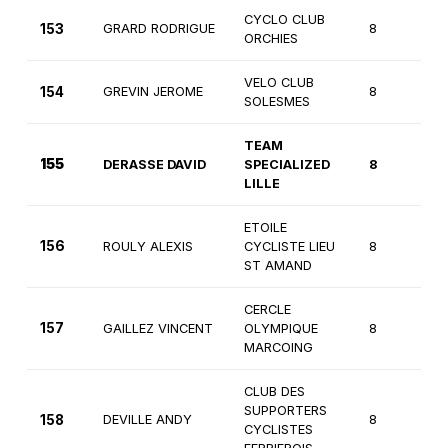
CYCLO CLUB
153
GRARD RODRIGUE
8
2
ORCHIES
VELO CLUB
154
GREVIN JEROME
8
1
SOLESMES
TEAM
155
DERASSE DAVID
SPECIALIZED
8
2
LILLE
ETOILE
156
ROULY ALEXIS
CYCLISTE LIEU
8
2
ST AMAND
CERCLE
157
GAILLEZ VINCENT
OLYMPIQUE
8
2
MARCOING
CLUB DES
SUPPORTERS
158
DEVILLE ANDY
8
2
CYCLISTES