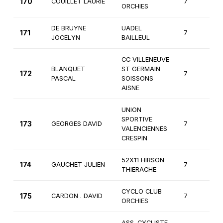
170
COUILLET LAURIE
7
3
ORCHIES
DE BRUYNE
UADEL
171
7
3
JOCELYN
BAILLEUL
CC VILLENEUVE
BLANQUET
ST GERMAIN
172
7
3
PASCAL
SOISSONS
AISNE
UNION
SPORTIVE
173
GEORGES DAVID
7
3
VALENCIENNES
CRESPIN
52X11 HIRSON
174
GAUCHET JULIEN
7
3
THIERACHE
CYCLO CLUB
175
CARDON . DAVID
7
3
ORCHIES
ASS. CYCLISTE