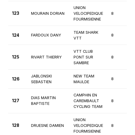
UNION
123
MOURAIN DORIAN
VELOCIPEDIQUE
8
1
FOURMISIENNE
TEAM SHARK
124
FARDOUX DANY
8
2
VTT
VTT CLUB
125
RIVART THIERRY
PONT SUR
8
2
SAMBRE
JABLONSKI
NEW TEAM
126
8
2
SEBASTIEN
MAULDE
CAMPHIN EN
DIAS MARTIN
127
CAREMBAULT
8
2
BAPTISTE
CYCLING TEAM
UNION
128
DRUESNE DAMIEN
VELOCIPEDIQUE
8
2
FOURMISIENNE