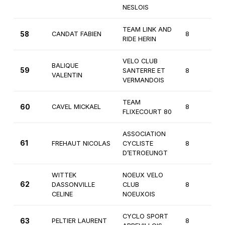
NESLOIS
TEAM LINK AND
58
CANDAT FABIEN
8
3
RIDE HERIN
VELO CLUB
BALIQUE
59
SANTERRE ET
8
3
VALENTIN
VERMANDOIS
TEAM
60
CAVEL MICKAEL
8
3
FLIXECOURT 80
ASSOCIATION
61
FREHAUT NICOLAS
CYCLISTE
8
3
D’ETROEUNGT
WITTEK
NOEUX VELO
62
DASSONVILLE
CLUB
8
3
CELINE
NOEUXOIS
CYCLO SPORT
63
PELTIER LAURENT
8
3