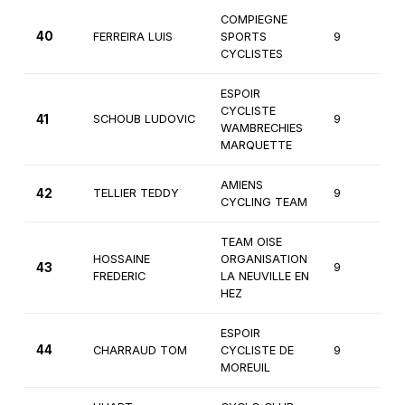
COMPIEGNE
40
FERREIRA LUIS
SPORTS
9
2
CYCLISTES
ESPOIR
CYCLISTE
41
SCHOUB LUDOVIC
9
2
WAMBRECHIES
MARQUETTE
AMIENS
42
TELLIER TEDDY
9
1
CYCLING TEAM
TEAM OISE
HOSSAINE
ORGANISATION
43
9
2
FREDERIC
LA NEUVILLE EN
HEZ
ESPOIR
44
CHARRAUD TOM
CYCLISTE DE
9
2
MOREUIL