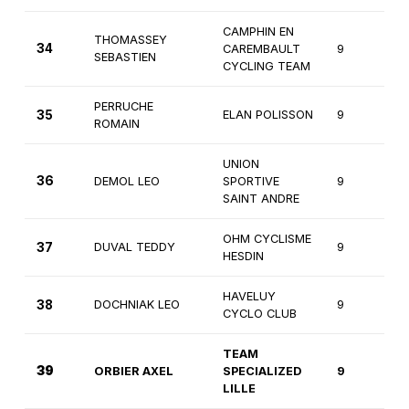
CAMPHIN EN
THOMASSEY
34
CAREMBAULT
9
1
SEBASTIEN
CYCLING TEAM
PERRUCHE
35
ELAN POLISSON
9
1
ROMAIN
UNION
36
DEMOL LEO
SPORTIVE
9
1
SAINT ANDRE
OHM CYCLISME
37
DUVAL TEDDY
9
1
HESDIN
HAVELUY
38
DOCHNIAK LEO
9
1
CYCLO CLUB
TEAM
39
ORBIER AXEL
SPECIALIZED
9
2
LILLE