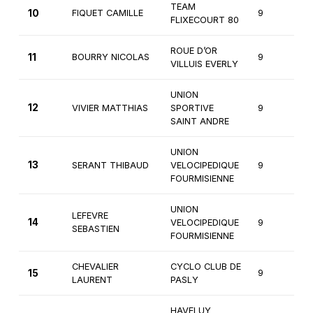
TEAM
10
FIQUET CAMILLE
9
1
FLIXECOURT 80
ROUE D’OR
11
BOURRY NICOLAS
9
1
VILLUIS EVERLY
UNION
12
VIVIER MATTHIAS
SPORTIVE
9
1
SAINT ANDRE
UNION
13
SERANT THIBAUD
VELOCIPEDIQUE
9
1
FOURMISIENNE
UNION
LEFEVRE
14
VELOCIPEDIQUE
9
1
SEBASTIEN
FOURMISIENNE
CHEVALIER
CYCLO CLUB DE
15
9
1
LAURENT
PASLY
HAVELUY