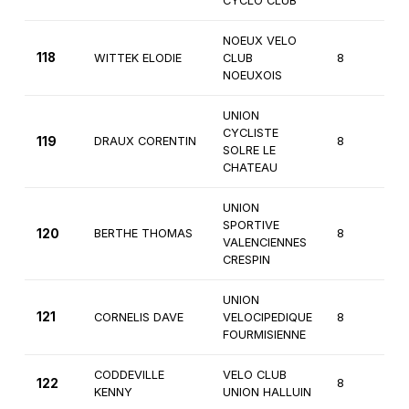
CYCLO CLUB
NOEUX VELO
118
WITTEK ELODIE
CLUB
8
3
NOEUXOIS
UNION
CYCLISTE
119
DRAUX CORENTIN
8
2
SOLRE LE
CHATEAU
UNION
SPORTIVE
120
BERTHE THOMAS
8
2
VALENCIENNES
CRESPIN
UNION
121
CORNELIS DAVE
VELOCIPEDIQUE
8
2
FOURMISIENNE
CODDEVILLE
VELO CLUB
122
8
2
KENNY
UNION HALLUIN