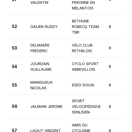
VALENTIN
PERONNE EN
MELANTOIS
BETHUNE
52
GALIEN RUDDY
ROBECQ TEAM
8
3
TBR
DELMAERE
VELO CLUB
53
8
3
FREDERIC
RETHELOIS
JOURDAIN
CYCLO SPORT
54
8
3
GUILLAUME
ABBEVILLOIS
MAINGUEUX
55
ESEG DOUAI
8
3
NICOLAS
SPORT
56
JALMAIN JEROME
VELOCIPEDIQUE
8
3
SENLISIEN
AMIS DU
57
LAOUT VINCENT
CYCLISME
8
3