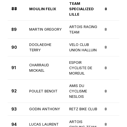
TEAM
88
MOULIN FELIX
SPECIALIZED
8
3
LILLE
ARTOIS RACING
89
MARTIN GREGORY
8
3
TEAM
DOOLAEGHE
VELO CLUB
90
8
3
TERRY
UNION HALLUIN
ESPOIR
CHARRAUD
91
CYCLISTE DE
8
3
MICKAEL
MOREUIL
AMIS DU
92
POULET BENOIT
CYCLISME
8
3
NESLOIS
93
GODIN ANTHONY
RETZ BIKE CLUB
8
3
ARTOIS
94
LUCAS LAURENT
8
3