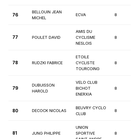
BELLOUIN JEAN
76
ECVA
8
3
MICHEL
AMIS DU
77
POULET DAVID
CYCLISME
8
3
NESLOIS
ETOILE
78
RUDZKI FABRICE
CYCLISTE
8
3
TOURCOING
VELO CLUB
DUBUISSON
79
BICHOT
8
3
HAROLD
ENERXIA
BEUVRY CYCLO
80
DECOCK NICOLAS
8
3
CLUB
UNION
81
JUNG PHILIPPE
SPORTIVE
8
3