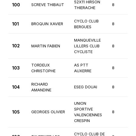
52X11 HIRSON
100
SCREVE THIBAUT
8
3
THIERACHE
CYCLO CLUB
101
BROQUIN XAVIER
8
3
BERGUES
MANQUEVILLE
102
MARTIN FABIEN
LILLERS CLUB
8
2
CYCLISTE
TORDEUX
AS PTT
103
8
1
CHRISTOPHE
AUXERRE
RICHARD
104
ESEG DOUAI
8
3
AMANDINE
UNION
SPORTIVE
105
GEORGES OLIVIER
8
3
VALENCIENNES
CRESPIN
CYCLO CLUB DE