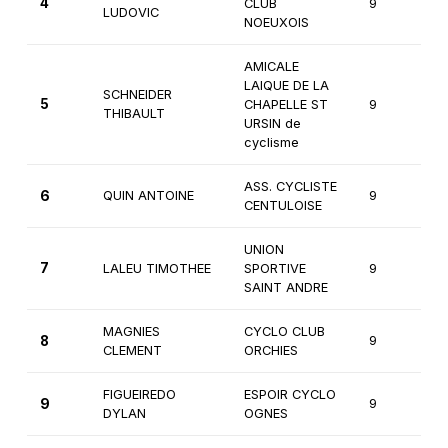
4
CLUB
9
1
LUDOVIC
NOEUXOIS
AMICALE
LAIQUE DE LA
SCHNEIDER
5
CHAPELLE ST
9
1
THIBAULT
URSIN de
cyclisme
ASS. CYCLISTE
6
QUIN ANTOINE
9
1
CENTULOISE
UNION
7
LALEU TIMOTHEE
SPORTIVE
9
1
SAINT ANDRE
MAGNIES
CYCLO CLUB
8
9
1
CLEMENT
ORCHIES
FIGUEIREDO
ESPOIR CYCLO
9
9
1
DYLAN
OGNES