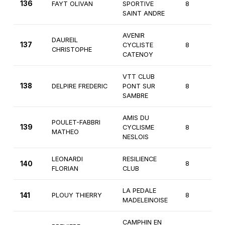
136
FAYT OLIVAN
SPORTIVE
8
2
SAINT ANDRE
AVENIR
DAUREIL
137
CYCLISTE
8
1
CHRISTOPHE
CATENOY
VTT CLUB
138
DELPIRE FREDERIC
PONT SUR
8
2
SAMBRE
AMIS DU
POULET-FABBRI
139
CYCLISME
8
2
MATHEO
NESLOIS
LEONARDI
RESILIENCE
140
8
2
FLORIAN
CLUB
LA PEDALE
141
PLOUY THIERRY
8
2
MADELEINOISE
CAMPHIN EN