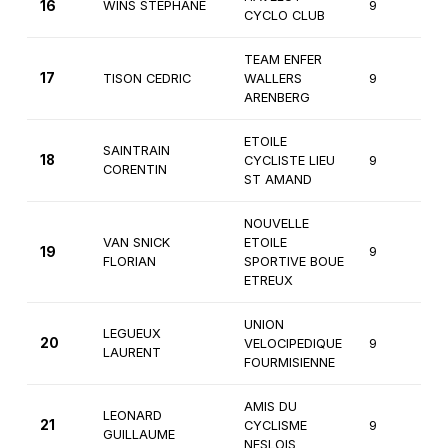
16
WINS STEPHANE
9
1
CYCLO CLUB
TEAM ENFER
17
TISON CEDRIC
WALLERS
9
1
ARENBERG
ETOILE
SAINTRAIN
18
CYCLISTE LIEU
9
1
CORENTIN
ST AMAND
NOUVELLE
VAN SNICK
ETOILE
19
9
1
FLORIAN
SPORTIVE BOUE
ETREUX
UNION
LEGUEUX
20
VELOCIPEDIQUE
9
1
LAURENT
FOURMISIENNE
AMIS DU
LEONARD
21
CYCLISME
9
1
GUILLAUME
NESLOIS