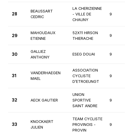
LA CHERIZIENNE
BEAUSSART
28
- VILLE DE
9
1
CEDRIC
CHAUNY
MAHOUDAUX
52X11 HIRSON
29
9
1
ETIENNE
THIERACHE
GALLIEZ
30
ESEG DOUAI
9
1
ANTHONY
ASSOCIATION
VANDERHAEGEN
31
CYCLISTE
9
1
MAEL
D’ETROEUNGT
UNION
32
AECK GAUTIER
SPORTIVE
9
1
SAINT ANDRE
TEAM CYCLISTE
KNOCKAERT
33
PROVINOIS -
9
1
JULIEN
PROVIN