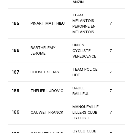
ANZIN
TEAM
MELANTOIS -
165
PINART MATTHIEU
7
3
PERONNE EN
MELANTOIS
UNION
BARTHELEMY
166
CYCLISTE
7
3
JEROME
VERESCENCE
TEAM POLICE
167
HOUSET SEBAS
7
3
HDF
UADEL
168
THELIER LUDOVIC
7
3
BAILLEUL
MANQUEVILLE
169
CAUWET FRANCK
LILLERS CLUB
7
3
CYCLISTE
CYCLO CLUB