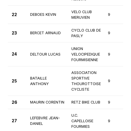
VELO CLUB
22
DEBOES KEVIN
9
1
MERUVIEN
CYCLO CLUB DE
23
BERCET ARNAUD
9
1
PASLY
UNION
24
DELTOUR LUCAS
VELOCIPEDIQUE
9
1
FOURMISIENNE
ASSOCIATION
BATAILLE
SPORTIVE
25
9
1
ANTHONY
THOUROTTOISE
CYCLISTE
26
MAURIN CORENTIN
RETZ BIKE CLUB
9
1
U.C.
LEFEBVRE JEAN-
27
CAPELLOISE
9
1
DANIEL
FOURMIES