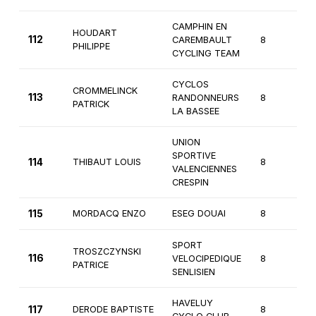
CAMPHIN EN
HOUDART
112
CAREMBAULT
8
2
PHILIPPE
CYCLING TEAM
CYCLOS
CROMMELINCK
113
RANDONNEURS
8
3
PATRICK
LA BASSEE
UNION
SPORTIVE
114
THIBAUT LOUIS
8
1
VALENCIENNES
CRESPIN
115
MORDACQ ENZO
ESEG DOUAI
8
2
SPORT
TROSZCZYNSKI
116
VELOCIPEDIQUE
8
2
PATRICE
SENLISIEN
HAVELUY
117
DERODE BAPTISTE
8
2