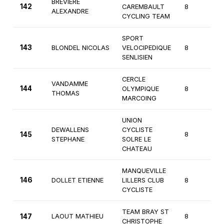
BREVIERE
142
CAREMBAULT
8
2
ALEXANDRE
CYCLING TEAM
SPORT
143
BLONDEL NICOLAS
VELOCIPEDIQUE
8
2
SENLISIEN
CERCLE
VANDAMME
144
OLYMPIQUE
8
2
THOMAS
MARCOING
UNION
DEWALLENS
CYCLISTE
145
8
2
STEPHANE
SOLRE LE
CHATEAU
MANQUEVILLE
146
DOLLET ETIENNE
LILLERS CLUB
8
2
CYCLISTE
TEAM BRAY ST
147
LAOUT MATHIEU
8
1
CHRISTOPHE