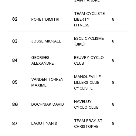
SAINT ANDRE
TEAM CYCLISTE
82
PORET DIMITRI
LIBERTY
8
3
FITNESS
ESCL CYCLISME
83
JOSSE MICKAEL
8
3
(BIKE)
GEORGES
BEUVRY CYCLO
84
8
3
ALEXANDRE
CLUB
MANQUEVILLE
VANDEN TORREN
85
LILLERS CLUB
8
3
MAXIME
CYCLISTE
HAVELUY
86
DOCHNIAK DAVID
8
3
CYCLO CLUB
TEAM BRAY ST
87
LAOUT YANIS
8
3
CHRISTOPHE