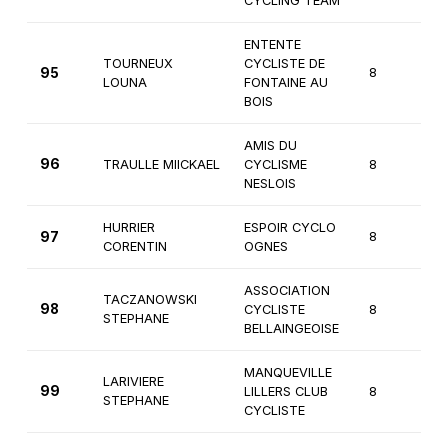
CYCLING TEAM
ENTENTE
TOURNEUX
CYCLISTE DE
95
8
3
LOUNA
FONTAINE AU
BOIS
AMIS DU
96
TRAULLE MIICKAEL
CYCLISME
8
3
NESLOIS
HURRIER
ESPOIR CYCLO
97
8
3
CORENTIN
OGNES
ASSOCIATION
TACZANOWSKI
98
CYCLISTE
8
3
STEPHANE
BELLAINGEOISE
MANQUEVILLE
LARIVIERE
99
LILLERS CLUB
8
3
STEPHANE
CYCLISTE