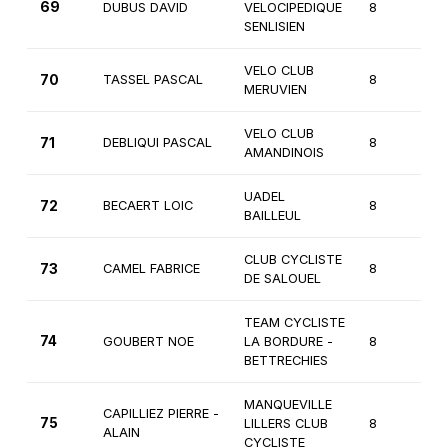
69
DUBUS DAVID
VELOCIPEDIQUE
8
3
SENLISIEN
VELO CLUB
70
TASSEL PASCAL
8
3
MERUVIEN
VELO CLUB
71
DEBLIQUI PASCAL
8
3
AMANDINOIS
UADEL
72
BECAERT LOIC
8
3
BAILLEUL
CLUB CYCLISTE
73
CAMEL FABRICE
8
3
DE SALOUEL
TEAM CYCLISTE
74
GOUBERT NOE
LA BORDURE -
8
3
BETTRECHIES
MANQUEVILLE
CAPILLIEZ PIERRE -
75
LILLERS CLUB
8
3
ALAIN
CYCLISTE