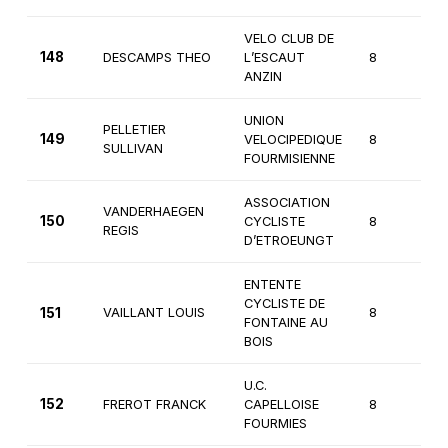
VELO CLUB DE
148
DESCAMPS THEO
L’ESCAUT
8
2
ANZIN
UNION
PELLETIER
149
VELOCIPEDIQUE
8
2
SULLIVAN
FOURMISIENNE
ASSOCIATION
VANDERHAEGEN
150
CYCLISTE
8
2
REGIS
D’ETROEUNGT
ENTENTE
CYCLISTE DE
151
VAILLANT LOUIS
8
1
FONTAINE AU
BOIS
U.C.
152
FREROT FRANCK
CAPELLOISE
8
2
FOURMIES