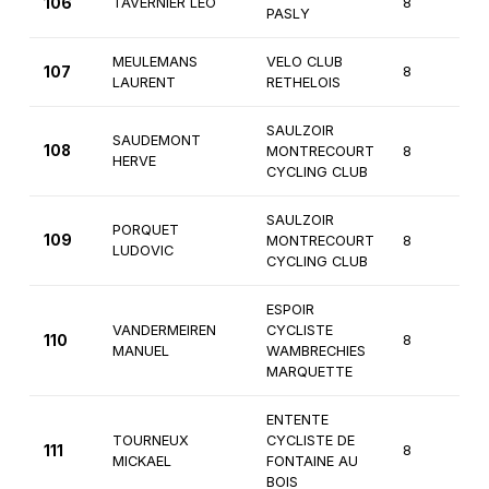
106
TAVERNIER LEO
8
3
PASLY
MEULEMANS
VELO CLUB
107
8
3
LAURENT
RETHELOIS
SAULZOIR
SAUDEMONT
108
MONTRECOURT
8
3
HERVE
CYCLING CLUB
SAULZOIR
PORQUET
109
MONTRECOURT
8
3
LUDOVIC
CYCLING CLUB
ESPOIR
VANDERMEIREN
CYCLISTE
110
8
2
MANUEL
WAMBRECHIES
MARQUETTE
ENTENTE
TOURNEUX
CYCLISTE DE
111
8
1
MICKAEL
FONTAINE AU
BOIS