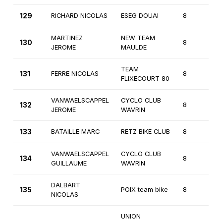
129
RICHARD NICOLAS
ESEG DOUAI
8
2
MARTINEZ
NEW TEAM
130
8
2
JEROME
MAULDE
TEAM
131
FERRE NICOLAS
8
2
FLIXECOURT 80
VANWAELSCAPPEL
CYCLO CLUB
132
8
2
JEROME
WAVRIN
133
BATAILLE MARC
RETZ BIKE CLUB
8
2
VANWAELSCAPPEL
CYCLO CLUB
134
8
2
GUILLAUME
WAVRIN
DALBART
135
POIX team bike
8
2
NICOLAS
UNION