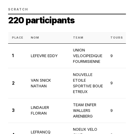
SCRATCH
220 participants
PLACE
NOM
TEAM
TOURS
C
UNION
1
LEFEVRE EDDY
VELOCIPEDIQUE
9
1
FOURMISIENNE
NOUVELLE
VAN SNICK
ETOILE
2
9
1
NATHAN
SPORTIVE BOUE
ETREUX
TEAM ENFER
LINDAUER
3
WALLERS
9
1
FLORIAN
ARENBERG
NOEUX VELO
LEFRANCQ