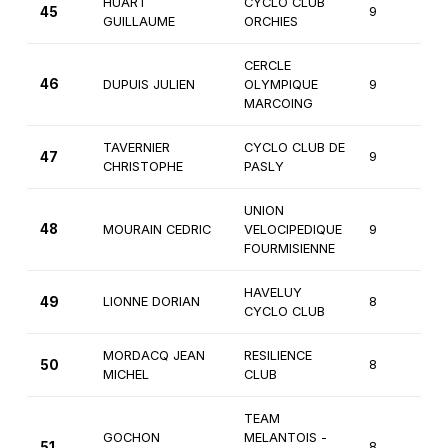
HUART
CYCLO CLUB
45
9
1
GUILLAUME
ORCHIES
CERCLE
46
DUPUIS JULIEN
OLYMPIQUE
9
2
MARCOING
TAVERNIER
CYCLO CLUB DE
47
9
1
CHRISTOPHE
PASLY
UNION
48
MOURAIN CEDRIC
VELOCIPEDIQUE
9
1
FOURMISIENNE
HAVELUY
49
LIONNE DORIAN
8
3
CYCLO CLUB
MORDACQ JEAN
RESILIENCE
50
8
3
MICHEL
CLUB
TEAM
GOCHON
MELANTOIS -
51
8
3