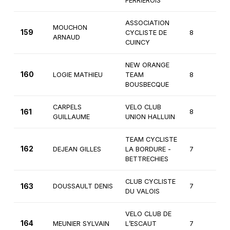
FERRIEROIS
ASSOCIATION
MOUCHON
159
CYCLISTE DE
8
2
ARNAUD
CUINCY
NEW ORANGE
160
LOGIE MATHIEU
TEAM
8
2
BOUSBECQUE
CARPELS
VELO CLUB
161
8
2
GUILLAUME
UNION HALLUIN
TEAM CYCLISTE
162
DEJEAN GILLES
LA BORDURE -
7
3
BETTRECHIES
CLUB CYCLISTE
163
DOUSSAULT DENIS
7
3
DU VALOIS
VELO CLUB DE
164
MEUNIER SYLVAIN
L’ESCAUT
7
3