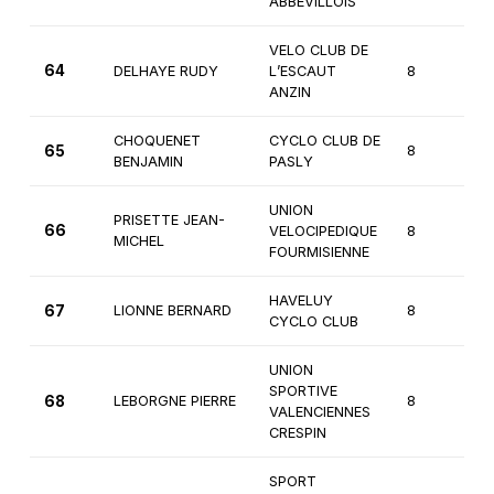
ABBEVILLOIS
VELO CLUB DE
64
DELHAYE RUDY
L’ESCAUT
8
3
ANZIN
CHOQUENET
CYCLO CLUB DE
65
8
3
BENJAMIN
PASLY
UNION
PRISETTE JEAN-
66
VELOCIPEDIQUE
8
3
MICHEL
FOURMISIENNE
HAVELUY
67
LIONNE BERNARD
8
3
CYCLO CLUB
UNION
SPORTIVE
68
LEBORGNE PIERRE
8
3
VALENCIENNES
CRESPIN
SPORT