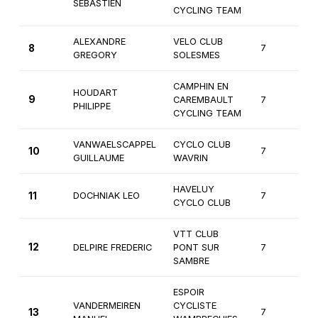
SEBASTIEN
CYCLING TEAM
ALEXANDRE
VELO CLUB
8
7
1è
GREGORY
SOLESMES
CAMPHIN EN
HOUDART
9
CAREMBAULT
7
2
PHILIPPE
CYCLING TEAM
VANWAELSCAPPEL
CYCLO CLUB
10
7
2
GUILLAUME
WAVRIN
HAVELUY
11
DOCHNIAK LEO
7
1è
CYCLO CLUB
VTT CLUB
12
DELPIRE FREDERIC
PONT SUR
7
2
SAMBRE
ESPOIR
VANDERMEIREN
CYCLISTE
13
7
2