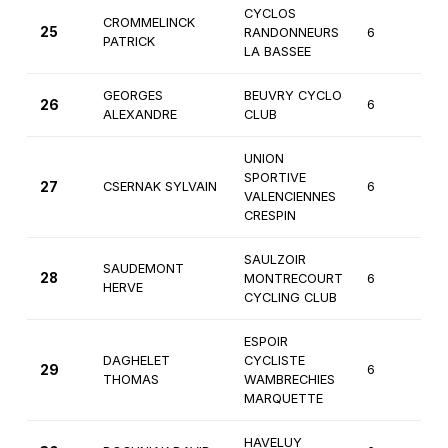
CYCLOS
CROMMELINCK
25
RANDONNEURS
6
3
PATRICK
LA BASSEE
GEORGES
BEUVRY CYCLO
26
6
3
ALEXANDRE
CLUB
UNION
SPORTIVE
27
CSERNAK SYLVAIN
6
3
VALENCIENNES
CRESPIN
SAULZOIR
SAUDEMONT
28
MONTRECOURT
6
3
HERVE
CYCLING CLUB
ESPOIR
DAGHELET
CYCLISTE
29
6
3
THOMAS
WAMBRECHIES
MARQUETTE
HAVELUY