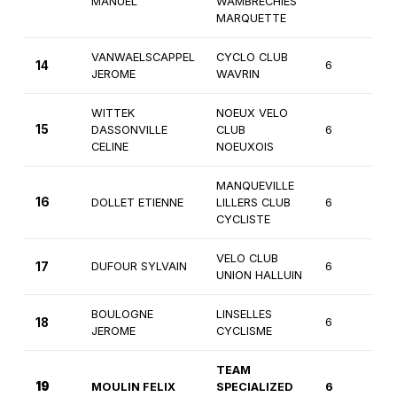
MANUEL
WAMBRECHIES
MARQUETTE
VANWAELSCAPPEL
CYCLO CLUB
14
6
2
JEROME
WAVRIN
WITTEK
NOEUX VELO
15
DASSONVILLE
CLUB
6
2
CELINE
NOEUXOIS
MANQUEVILLE
16
DOLLET ETIENNE
LILLERS CLUB
6
2
CYCLISTE
VELO CLUB
17
DUFOUR SYLVAIN
6
3
UNION HALLUIN
BOULOGNE
LINSELLES
18
6
3
JEROME
CYCLISME
TEAM
19
MOULIN FELIX
SPECIALIZED
6
3