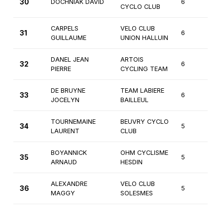
30
DOCHNIAK DAVID
6
3
CYCLO CLUB
CARPELS
VELO CLUB
31
6
2
GUILLAUME
UNION HALLUIN
DANEL JEAN
ARTOIS
32
6
3
PIERRE
CYCLING TEAM
DE BRUYNE
TEAM LABIERE
33
6
3
JOCELYN
BAILLEUL
TOURNEMAINE
BEUVRY CYCLO
34
5
3
LAURENT
CLUB
BOYANNICK
OHM CYCLISME
35
5
3
ARNAUD
HESDIN
ALEXANDRE
VELO CLUB
36
5
Fé
MAGGY
SOLESMES