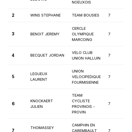
NOEUXOIS
2
WINS STEPHANE
TEAM BOUSIES
7
1è
CERCLE
3
BENOIT JEREMY
OLYMPIQUE
7
1è
MARCOING
VELO CLUB
4
BECQUET JORDAN
7
1è
UNION HALLUIN
UNION
LEGUEUX
5
VELOCIPEDIQUE
7
1è
LAURENT
FOURMISIENNE
TEAM
KNOCKAERT
CYCLISTE
6
7
1è
JULIEN
PROVINOIS -
PROVIN
CAMPHIN EN
THOMASSEY
7
CAREMBAULT
7
1è