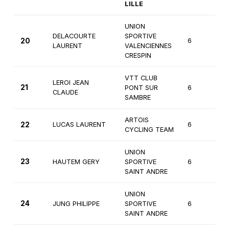
LILLE
UNION
DELACOURTE
SPORTIVE
20
6
3
LAURENT
VALENCIENNES
CRESPIN
VTT CLUB
LEROI JEAN
21
PONT SUR
6
3
CLAUDE
SAMBRE
ARTOIS
22
LUCAS LAURENT
6
3
CYCLING TEAM
UNION
23
HAUTEM GERY
SPORTIVE
6
3
SAINT ANDRE
UNION
24
JUNG PHILIPPE
SPORTIVE
6
3
SAINT ANDRE