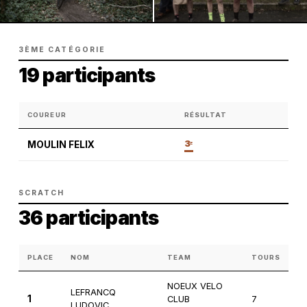
3ÈME CATÉGORIE
19 participants
COUREUR
RÉSULTAT
3
MOULIN FELIX
E
SCRATCH
36 participants
PLACE
NOM
TEAM
TOURS
C
NOEUX VELO
LEFRANCQ
1
CLUB
7
1è
LUDOVIC