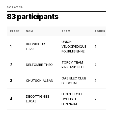
SCRATCH
83 participants
PLACE
NOM
TEAM
TOURS
UNION
BUGNICOURT
1
VELOCIPEDIQUE
7
ELIAS
FOURMISIENNE
TORCY TEAM
2
DELTOMBE THEO
7
PINK AND BLUE
GAZ ELEC CLUB
3
CHUTSCH ALBAN
7
DE DOUAI
HENIN ETOILE
DECOTTIGNIES
4
CYCLISTE
7
LUCAS
HENINOISE