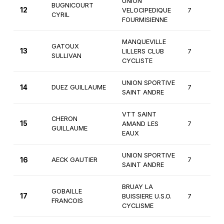
UNION
BUGNICOURT
12
VELOCIPEDIQUE
7
CYRIL
FOURMISIENNE
MANQUEVILLE
GATOUX
13
LILLERS CLUB
7
SULLIVAN
CYCLISTE
UNION SPORTIVE
14
DUEZ GUILLAUME
7
SAINT ANDRE
VTT SAINT
CHERON
15
AMAND LES
7
GUILLAUME
EAUX
UNION SPORTIVE
16
AECK GAUTIER
7
SAINT ANDRE
BRUAY LA
GOBAILLE
17
BUISSIERE U.S.O.
7
FRANCOIS
CYCLISME