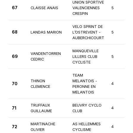
UNION SPORTIVE
67
CLAISSE ANAIS
VALENCIENNES
5
CRESPIN
VELO SPRINT DE
68
LANDAS MARION
L’OSTREVENT -
5
AUBERCHICOURT
MANQUEVILLE
VANDENTORREN
69
LILLERS CLUB
5
CEDRIC
CYCLISTE
TEAM
THINON
MELANTOIS -
70
4
CLEMENCE
PERONNE EN
MELANTOIS
TRUFFAUX
BEUVRY CYCLO
71
4
GUILLAUME
CLUB
MARTINACHE
AS HELLEMMES
72
4
OLIVIER
CYCLISME