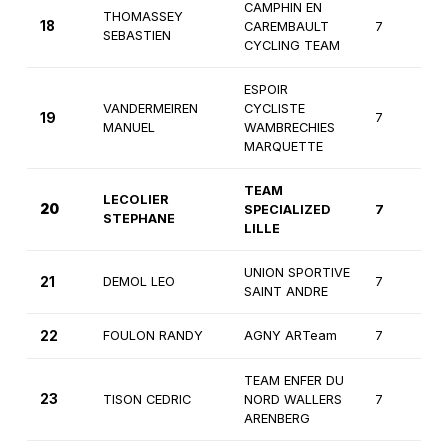
CAMPHIN EN
THOMASSEY
18
CAREMBAULT
7
SEBASTIEN
CYCLING TEAM
ESPOIR
VANDERMEIREN
CYCLISTE
19
7
MANUEL
WAMBRECHIES
MARQUETTE
TEAM
LECOLIER
20
SPECIALIZED
7
STEPHANE
LILLE
UNION SPORTIVE
21
DEMOL LEO
7
SAINT ANDRE
22
FOULON RANDY
AGNY ARTeam
7
TEAM ENFER DU
23
TISON CEDRIC
NORD WALLERS
7
ARENBERG