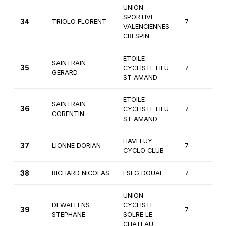
UNION
SPORTIVE
34
TRIOLO FLORENT
7
2
VALENCIENNES
CRESPIN
ETOILE
SAINTRAIN
35
CYCLISTE LIEU
7
2
GERARD
ST AMAND
ETOILE
SAINTRAIN
36
CYCLISTE LIEU
7
2
CORENTIN
ST AMAND
HAVELUY
37
LIONNE DORIAN
7
3
CYCLO CLUB
38
RICHARD NICOLAS
ESEG DOUAI
7
2
UNION
DEWALLENS
CYCLISTE
39
7
2
STEPHANE
SOLRE LE
CHATEAU