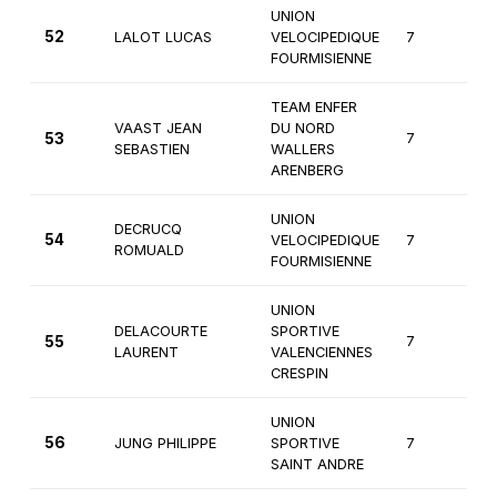
UNION
52
LALOT LUCAS
VELOCIPEDIQUE
7
3
FOURMISIENNE
TEAM ENFER
VAAST JEAN
DU NORD
53
7
3
SEBASTIEN
WALLERS
ARENBERG
UNION
DECRUCQ
54
VELOCIPEDIQUE
7
2
ROMUALD
FOURMISIENNE
UNION
DELACOURTE
SPORTIVE
55
7
3
LAURENT
VALENCIENNES
CRESPIN
UNION
56
JUNG PHILIPPE
SPORTIVE
7
3
SAINT ANDRE