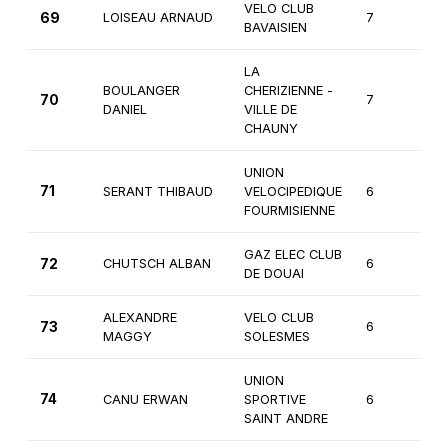
VELO CLUB
69
LOISEAU ARNAUD
7
3
BAVAISIEN
LA
BOULANGER
CHERIZIENNE -
70
7
3
DANIEL
VILLE DE
CHAUNY
UNION
71
SERANT THIBAUD
VELOCIPEDIQUE
6
Ca
FOURMISIENNE
GAZ ELEC CLUB
72
CHUTSCH ALBAN
6
Ca
DE DOUAI
ALEXANDRE
VELO CLUB
73
6
Fé
MAGGY
SOLESMES
UNION
74
CANU ERWAN
SPORTIVE
6
Ca
SAINT ANDRE