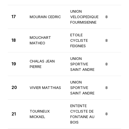
UNION
17
MOURAIN CEDRIC
VELOCIPEDIQUE
8
1è
FOURMISIENNE
ETOILE
MOUCHART
18
CYCLISTE
8
2
MATHEO
FEIGNIES
UNION
CHALAS JEAN
19
SPORTIVE
8
1è
PIERRE
SAINT ANDRE
UNION
20
VIVIER MATTHIAS
SPORTIVE
8
1è
SAINT ANDRE
ENTENTE
TOURNEUX
CYCLISTE DE
21
8
1è
MICKAEL
FONTAINE AU
BOIS