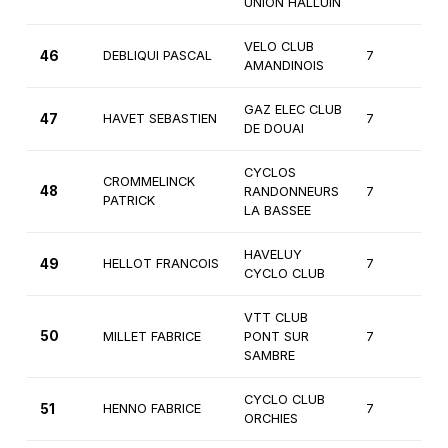
UNION HALLUIN
VELO CLUB
46
DEBLIQUI PASCAL
7
3
AMANDINOIS
GAZ ELEC CLUB
47
HAVET SEBASTIEN
7
2
DE DOUAI
CYCLOS
CROMMELINCK
48
RANDONNEURS
7
3
PATRICK
LA BASSEE
HAVELUY
49
HELLOT FRANCOIS
7
2
CYCLO CLUB
VTT CLUB
50
MILLET FABRICE
PONT SUR
7
2
SAMBRE
CYCLO CLUB
51
HENNO FABRICE
7
2
ORCHIES