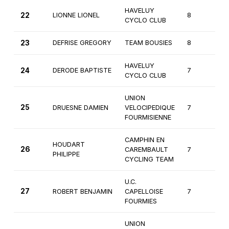
HAVELUY
22
LIONNE LIONEL
8
2
CYCLO CLUB
23
DEFRISE GREGORY
TEAM BOUSIES
8
1è
HAVELUY
24
DERODE BAPTISTE
7
2
CYCLO CLUB
UNION
25
DRUESNE DAMIEN
VELOCIPEDIQUE
7
2
FOURMISIENNE
CAMPHIN EN
HOUDART
26
CAREMBAULT
7
2
PHILIPPE
CYCLING TEAM
U.C.
27
ROBERT BENJAMIN
CAPELLOISE
7
2
FOURMIES
UNION