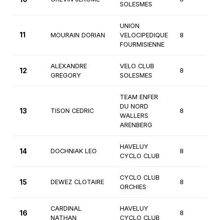
SOLESMES
UNION
11
MOURAIN DORIAN
VELOCIPEDIQUE
8
1è
FOURMISIENNE
ALEXANDRE
VELO CLUB
12
8
1è
GREGORY
SOLESMES
TEAM ENFER
DU NORD
13
TISON CEDRIC
8
2
WALLERS
ARENBERG
HAVELUY
14
DOCHNIAK LEO
8
1è
CYCLO CLUB
CYCLO CLUB
15
DEWEZ CLOTAIRE
8
1è
ORCHIES
CARDINAL
HAVELUY
16
8
2
NATHAN
CYCLO CLUB