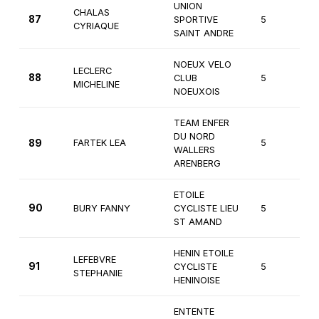
UNION
CHALAS
87
SPORTIVE
5
Ca
CYRIAQUE
SAINT ANDRE
NOEUX VELO
LECLERC
88
CLUB
5
Fé
MICHELINE
NOEUXOIS
TEAM ENFER
DU NORD
89
FARTEK LEA
5
Ca
WALLERS
ARENBERG
ETOILE
90
BURY FANNY
CYCLISTE LIEU
5
Fé
ST AMAND
HENIN ETOILE
LEFEBVRE
91
CYCLISTE
5
Fé
STEPHANIE
HENINOISE
ENTENTE