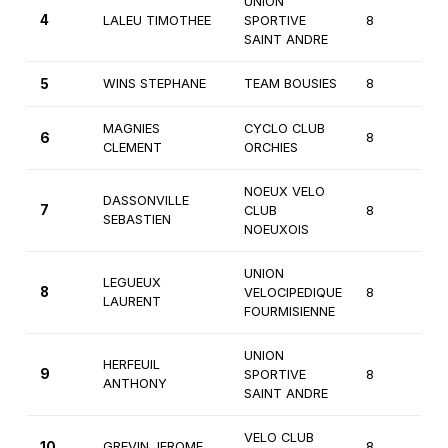
UNION
4
LALEU TIMOTHEE
SPORTIVE
8
1è
SAINT ANDRE
5
WINS STEPHANE
TEAM BOUSIES
8
1è
MAGNIES
CYCLO CLUB
6
8
1è
CLEMENT
ORCHIES
NOEUX VELO
DASSONVILLE
7
CLUB
8
1è
SEBASTIEN
NOEUXOIS
UNION
LEGUEUX
8
VELOCIPEDIQUE
8
1è
LAURENT
FOURMISIENNE
UNION
HERFEUIL
9
SPORTIVE
8
1è
ANTHONY
SAINT ANDRE
VELO CLUB
10
GREVIN JEROME
8
1è