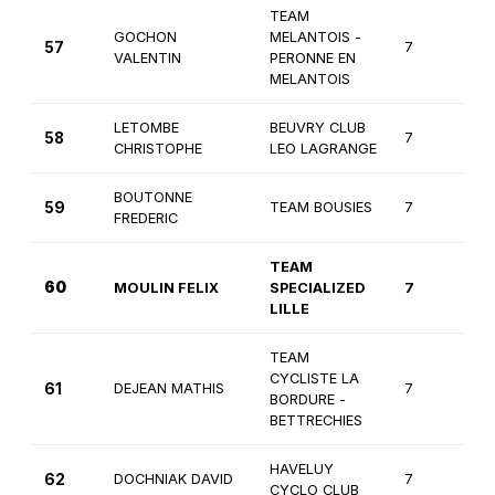
TEAM
GOCHON
MELANTOIS -
57
7
3
VALENTIN
PERONNE EN
MELANTOIS
LETOMBE
BEUVRY CLUB
58
7
3
CHRISTOPHE
LEO LAGRANGE
BOUTONNE
59
TEAM BOUSIES
7
3
FREDERIC
TEAM
60
MOULIN FELIX
SPECIALIZED
7
3
LILLE
TEAM
CYCLISTE LA
61
DEJEAN MATHIS
7
3
BORDURE -
BETTRECHIES
HAVELUY
62
DOCHNIAK DAVID
7
3
CYCLO CLUB