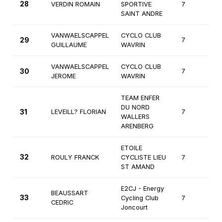
28
VERDIN ROMAIN
SPORTIVE
7
2
SAINT ANDRE
VANWAELSCAPPEL
CYCLO CLUB
29
7
2
GUILLAUME
WAVRIN
VANWAELSCAPPEL
CYCLO CLUB
30
7
2
JEROME
WAVRIN
TEAM ENFER
DU NORD
31
LEVEILL? FLORIAN
7
2
WALLERS
ARENBERG
ETOILE
32
ROULY FRANCK
CYCLISTE LIEU
7
2
ST AMAND
E2CJ - Energy
BEAUSSART
33
Cycling Club
7
3
CEDRIC
Joncourt