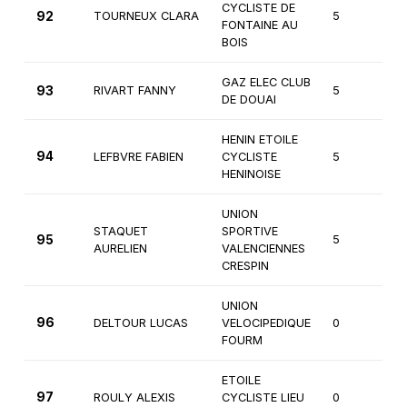
CYCLISTE DE
92
TOURNEUX CLARA
5
Ca
FONTAINE AU
BOIS
GAZ ELEC CLUB
93
RIVART FANNY
5
Fé
DE DOUAI
HENIN ETOILE
94
LEFBVRE FABIEN
CYCLISTE
5
3
HENINOISE
UNION
STAQUET
SPORTIVE
95
5
3
AURELIEN
VALENCIENNES
CRESPIN
UNION
96
DELTOUR LUCAS
VELOCIPEDIQUE
0
1è
FOURM
ETOILE
97
ROULY ALEXIS
CYCLISTE LIEU
0
2