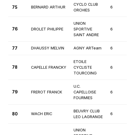
CYCLO CLUB
75
BERNARD ARTHUR
6
Ca
ORCHIES
UNION
76
DROLET PHILIPPE
SPORTIVE
6
2
SAINT ANDRE
77
DHAUSSY MELVIN
AGNY ARTeam
6
3
ETOILE
78
CAPELLE FRANCKY
CYCLISTE
6
3
TOURCOING
U.C.
79
FREROT FRANCK
CAPELLOISE
6
2
FOURMIES
BEUVRY CLUB
80
WACH ERIC
6
2
LEO LAGRANGE
UNION