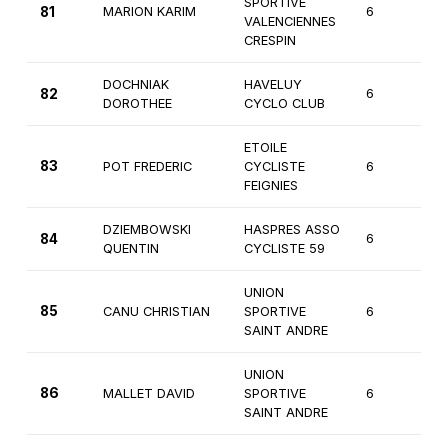
SPORTIVE
81
MARION KARIM
6
2
VALENCIENNES
CRESPIN
DOCHNIAK
HAVELUY
82
6
3
DOROTHEE
CYCLO CLUB
ETOILE
83
POT FREDERIC
CYCLISTE
6
3
FEIGNIES
DZIEMBOWSKI
HASPRES ASSO
84
6
3
QUENTIN
CYCLISTE 59
UNION
85
CANU CHRISTIAN
SPORTIVE
6
3
SAINT ANDRE
UNION
86
MALLET DAVID
SPORTIVE
6
3
SAINT ANDRE