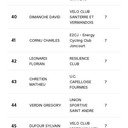
VELO CLUB
40
DIMANCHE DAVID
SANTERRE ET
7
3
VERMANDOIS
E2CJ - Energy
41
CORNU CHARLES
Cycling Club
7
2
Joncourt
LEONARDI
RESILIENCE
42
7
3
FLORIAN
CLUB
U.C.
CHRETIEN
43
CAPELLOISE
7
3
MATHIEU
FOURMIES
UNION
44
VERDIN GREGORY
SPORTIVE
7
3
SAINT ANDRE
VELO CLUB
45
DUFOUR SYLVAIN
7
3