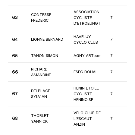
ASSOCIATION
CONTESSE
63
CYCLISTE
7
3
FREDERIC
D’ETROEUNGT
HAVELUY
64
LIONNE BERNARD
7
2
CYCLO CLUB
65
TAHON SIMON
AGNY ARTeam
7
3
RICHARD
66
ESEG DOUAI
7
3
AMANDINE
HENIN ETOILE
DELPLACE
67
CYCLISTE
7
3
SYLVIAN
HENINOISE
VELO CLUB DE
THORLET
68
L’ESCAUT
7
3
YANNICK
ANZIN