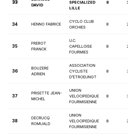
33
SPECIALIZED
8
3èm
DAVID
LILLE
CYCLO CLUB
34
HENNO FABRICE
8
2èm
ORCHIES
U.C.
FREROT
35
CAPELLOISE
8
2èm
FRANCK
FOURMIES
ASSOCIATION
BOUZERE
36
CYCLISTE
8
3èm
ADRIEN
D’ETROEUNGT
UNION
PRISETTE JEAN-
37
VELOCIPEDIQUE
8
3èm
MICHEL
FOURMISIENNE
UNION
DECRUCQ
38
VELOCIPEDIQUE
8
2èm
ROMUALD
FOURMISIENNE