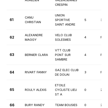
AURELIEN
VALENCIENNES
CRESPIN
UNION
CANU
61
SPORTIVE
5
3èm
CHRISTIAN
SAINT ANDRE
ALEXANDRE
VELO CLUB
62
4
Fémi
MAGGY
SOLESMES
VTT CLUB
63
BERNIER CLARA
PONT SUR
4
Fémi
SAMBRE
GAZ ELEC CLUB
64
RIVART FANNY
3
Fémi
DE DOUAI
ETOILE
65
ROULY ALEXIS
CYCLISTE LIEU
0
2èm
ST A
66
BURY RANDY
TEAM BOUSIES
0
2èm