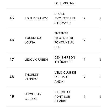
FOURMISIENNE
ETOILE
45
ROULY FRANCK
CYCLISTE LIEU
7
2èm
ST AMAND
ENTENTE
TOURNEUX
CYCLISTE DE
46
7
3èm
LOUNA
FONTAINE AU
BOIS
52X11 HIRSON
47
LEDOUX FABIEN
7
3èm
THIÉRACHE
VELO CLUB DE
THORLET
48
L’ESCAUT
7
3èm
YANNICK
ANZIN
VTT CLUB
LEROI JEAN
49
PONT SUR
7
3èm
CLAUDE
SAMBRE