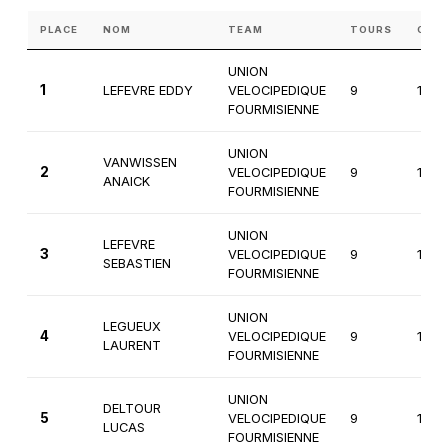
PLACE
NOM
TEAM
TOURS
CAT
UNION
1
LEFEVRE EDDY
VELOCIPEDIQUE
9
1ère
FOURMISIENNE
UNION
VANWISSEN
2
VELOCIPEDIQUE
9
1ère
ANAICK
FOURMISIENNE
UNION
LEFEVRE
3
VELOCIPEDIQUE
9
1ère
SEBASTIEN
FOURMISIENNE
UNION
LEGUEUX
4
VELOCIPEDIQUE
9
1ère
LAURENT
FOURMISIENNE
UNION
DELTOUR
5
VELOCIPEDIQUE
9
1ère
LUCAS
FOURMISIENNE