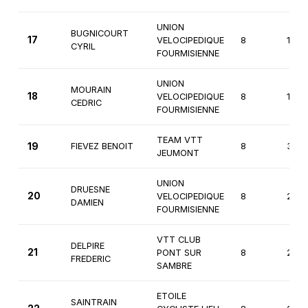
UNION
BUGNICOURT
17
VELOCIPEDIQUE
8
1ère
CYRIL
FOURMISIENNE
UNION
MOURAIN
18
VELOCIPEDIQUE
8
1ère
CEDRIC
FOURMISIENNE
TEAM VTT
19
FIEVEZ BENOIT
8
3èm
JEUMONT
UNION
DRUESNE
20
VELOCIPEDIQUE
8
2èm
DAMIEN
FOURMISIENNE
VTT CLUB
DELPIRE
21
PONT SUR
8
2èm
FREDERIC
SAMBRE
ETOILE
SAINTRAIN