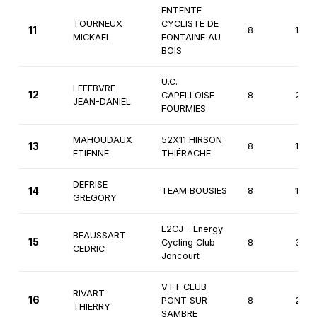
ENTENTE
TOURNEUX
CYCLISTE DE
11
8
1ère
MICKAEL
FONTAINE AU
BOIS
U.C.
LEFEBVRE
12
CAPELLOISE
8
2èm
JEAN-DANIEL
FOURMIES
MAHOUDAUX
52X11 HIRSON
13
8
1ère
ETIENNE
THIÉRACHE
DEFRISE
14
TEAM BOUSIES
8
1ère
GREGORY
E2CJ - Energy
BEAUSSART
15
Cycling Club
8
3èm
CEDRIC
Joncourt
VTT CLUB
RIVART
16
PONT SUR
8
2èm
THIERRY
SAMBRE