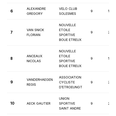
ALEXANDRE
VELO CLUB
6
9
1ère
GREGORY
SOLESMES
NOUVELLE
VAN SNICK
ETOILE
7
9
2èm
FLORIAN
SPORTIVE
BOUE ETREUX
NOUVELLE
ANCEAUX
ETOILE
8
9
1ère
NICOLAS
SPORTIVE
BOUE ETREUX
ASSOCIATION
VANDERHAEGEN
9
CYCLISTE
9
2èm
REGIS
D’ETROEUNGT
UNION
10
AECK GAUTIER
SPORTIVE
9
2èm
SAINT ANDRE