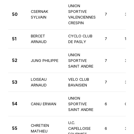
UNION
CSERNAK
SPORTIVE
50
7
3èm
SYLVAIN
VALENCIENNES
CRESPIN
BERCET
CYCLO CLUB
51
7
1ère
ARNAUD
DE PASLY
UNION
52
JUNG PHILIPPE
SPORTIVE
7
3èm
SAINT ANDRE
LOISEAU
VELO CLUB
53
7
3èm
ARNAUD
BAVAISIEN
UNION
54
CANU ERWAN
SPORTIVE
6
Cade
SAINT ANDRE
U.C.
CHRETIEN
55
CAPELLOISE
6
3èm
MATHIEU