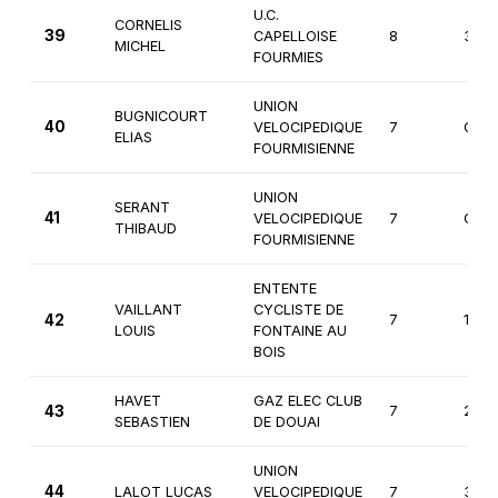
U.C.
CORNELIS
39
CAPELLOISE
8
3èm
MICHEL
FOURMIES
UNION
BUGNICOURT
40
VELOCIPEDIQUE
7
Cade
ELIAS
FOURMISIENNE
UNION
SERANT
41
VELOCIPEDIQUE
7
Cade
THIBAUD
FOURMISIENNE
ENTENTE
VAILLANT
CYCLISTE DE
42
7
1ère
LOUIS
FONTAINE AU
BOIS
HAVET
GAZ ELEC CLUB
43
7
2èm
SEBASTIEN
DE DOUAI
UNION
44
LALOT LUCAS
VELOCIPEDIQUE
7
3èm