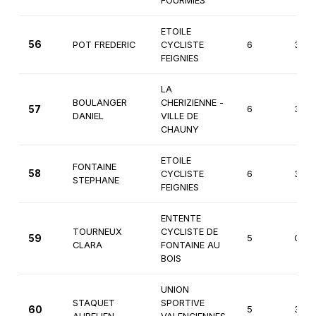
FOURMIES
ETOILE
56
POT FREDERIC
CYCLISTE
6
3èm
FEIGNIES
LA
BOULANGER
CHERIZIENNE -
57
6
3èm
DANIEL
VILLE DE
CHAUNY
ETOILE
FONTAINE
58
CYCLISTE
6
3èm
STEPHANE
FEIGNIES
ENTENTE
TOURNEUX
CYCLISTE DE
59
5
Cade
CLARA
FONTAINE AU
BOIS
UNION
STAQUET
SPORTIVE
60
5
3èm