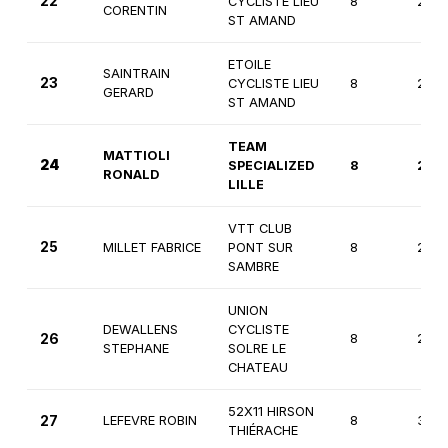
22
CYCLISTE LIEU
8
2èm
CORENTIN
ST AMAND
ETOILE
SAINTRAIN
23
CYCLISTE LIEU
8
2èm
GERARD
ST AMAND
TEAM
MATTIOLI
24
SPECIALIZED
8
2èm
RONALD
LILLE
VTT CLUB
25
MILLET FABRICE
PONT SUR
8
2èm
SAMBRE
UNION
DEWALLENS
CYCLISTE
26
8
2èm
STEPHANE
SOLRE LE
CHATEAU
52X11 HIRSON
27
LEFEVRE ROBIN
8
3èm
THIÉRACHE