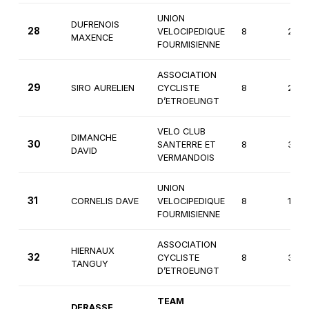
UNION
DUFRENOIS
28
VELOCIPEDIQUE
8
2èm
MAXENCE
FOURMISIENNE
ASSOCIATION
29
SIRO AURELIEN
CYCLISTE
8
2èm
D’ETROEUNGT
VELO CLUB
DIMANCHE
30
SANTERRE ET
8
3èm
DAVID
VERMANDOIS
UNION
31
CORNELIS DAVE
VELOCIPEDIQUE
8
1ère
FOURMISIENNE
ASSOCIATION
HIERNAUX
32
CYCLISTE
8
3èm
TANGUY
D’ETROEUNGT
TEAM
DERASSE